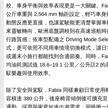
校、車身平衡與效率表現更是一大關鍵。Fabia
公斤車重與 2,564 mm 軸距設定，輕巧
動態反應更直接，也讓駕駛能更清楚掌握車
來靈敏轉向，歐洲底盤調校則在高速巡航時
行路質感；依車型配備之 Driving Mode Se
式，更可依照不同用車情境切換模式，讓日
或週末小旅行都能找到合適節奏。同時，Fab
均油耗測試值 18.6–19.1 公里／公升註2
馭樂趣與使用效率。
除了安全與駕馭，Fabia 同樣兼顧日常使
容積達 380 公升，後座椅背傾倒後可擴充至 1
通勤、採買與家庭短途出遊需求；同級唯一