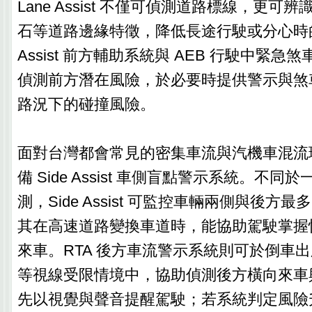
Lane Assist 不僅可偵測道路標線，更可
石等道路邊緣特徵，降低長途行駛或分心時的偏
Assist 前方輔助系統與 AEB 行駛中緊
偵測前方潛在風險，於必要時提供警示與煞
路況下的碰撞風險。
面對台灣都會常見的密集車流與汽機車混流環境
備 Side Assist 車側盲點警示系統。不
測，Side Assist 可監控車輛兩側與後方最
其在高速道路變換車道時，能協助駕駛掌握
來車。RTA 後方車流警示系統則可於倒車
等視線受限情境中，協助偵測後方橫向來車
先以視覺與聲音提醒駕駛；若系統判定風險