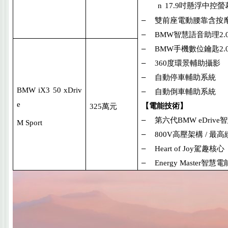
n
17.9
吋懸浮中控螢
–
雙前座電動腰靠含按
–
BMW
智慧語音助理
2.
–
BMW
手機數位鑰匙
2.
–
360
度環景輔助攝影
–
自動停車輔助系統
BMW
iX3 50 xDriv
–
自動倒車輔助系統
e
【電能技術】
325
萬元
–
第六代
BMW eDrive
智
M Sport
–
800V
高壓架構
/
最高
–
Heart of Joy
駕趣核心
–
Energy Master
智慧電