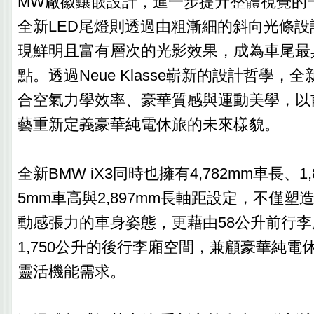
MW廠徽鑲嵌設計，進一步提升整體視覺的
全新LED尾燈則透過由粗漸細的斜向光條
現鮮明且富有層次的光影效果，成為車尾最
點。透過Neue Klasse嶄新的設計哲學，全新
合空氣力學效率、豪華質感與運動美學，以
藝重新定義豪華純電休旅的未來樣貌。
全新BMW iX3同時也擁有4,782mm車長、1,
5mm車高與2,897mm長軸距設定，不僅
動感張力的車身姿態，更藉由58公升前行
1,750公升的後行李廂空間，兼顧豪華純電
靈活機能需求。