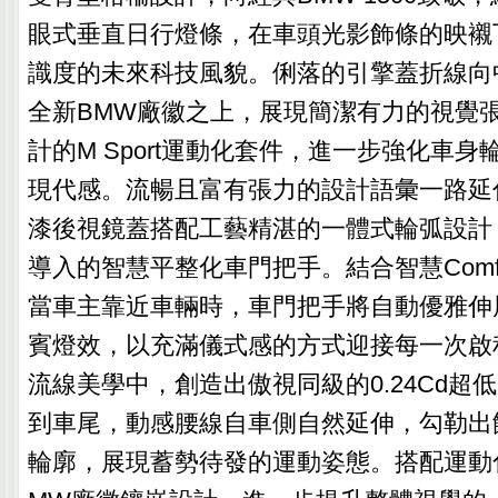
眼式垂直日行燈條，在車頭光影飾條的映襯
識度的未來科技風貌。俐落的引擎蓋折線向
全新BMW廠徽之上，展現簡潔有力的視覺
計的M Sport運動化套件，進一步強化車
現代感。流暢且富有張力的設計語彙一路延
漆後視鏡蓋搭配工藝精湛的一體式輪弧設計，
導入的智慧平整化車門把手。結合智慧Comfort
當車主靠近車輛時，車門把手將自動優雅伸
賓燈效，以充滿儀式感的方式迎接每一次啟
流線美學中，創造出傲視同級的0.24Cd超
到車尾，動感腰線自車側自然延伸，勾勒出
輪廓，展現蓄勢待發的運動姿態。搭配運動