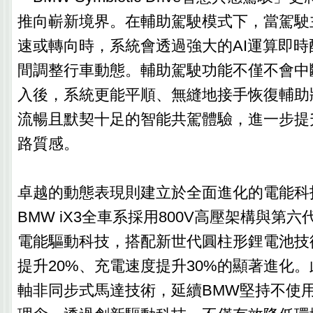
推向嶄新境界。在輔助駕駛模式下，當駕駛
速或轉向時，系統會透過強大的AI運算即
間調整行車動態。輔助駕駛功能不僅不會中
入後，系統更能平順、無縫地接手恢復輔助
流暢且默契十足的智能共駕體驗，進一步提
路質感。
卓越的動態表現則建立於全面進化的電能科
BMW iX3全車系採用800V高壓架構與第六代B
電能驅動科技，搭配新世代圓柱形鋰電池技
提升20%、充電速度提升30%的顯著進化
軸非同步式馬達技術，延續BMW堅持不使