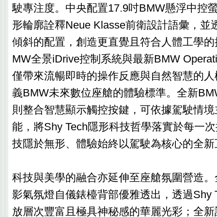
駛專注度。中央配置17.9吋BMW懸浮中控
形輪廓詮釋Neue Klasse前衛設計語彙，並
傾斜的配置，創造更直覺且符合人體工學的
MW全景iDrive控制系統與最新BMW Operatin
僅帶來流暢即時的操作反應與自然智慧的人
義BMW未來數位座艙的體驗標準。全新BM
則整合智慧顯示觸控按鍵，可依據駕駛情境
能，將Shy Tech隱形科技哲學落實於每一
技隱於無形、體驗始終以駕駛為核心的全新
科技與美學的融合亦延伸至座艙氛圍營造。
影氣氛燈自儀錶檯背部優雅透出，透過Shy T
放層次豐富且極具神秘感的華麗光彩；全新