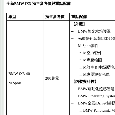
全新
BMW iX3
預售參考價與重點配備
車型
預售參考價
重點配備
【外觀】
–
BMW
飾光水箱護罩
–
光型變化智慧
LED
頭
–
M Sport
套件
n
M
空力套件
n
M
專屬輪圈
n
M
煞車套件
(
深藍色
BMW iX3 40
n
M
專屬迎賓光毯
280
萬元
【內裝與科技】
M Sport
–
BMW
運動化超感智慧
–
BMW Operating Syst
–
BMW
全景
iDrive
控制
n
BMW Panoramic Vi