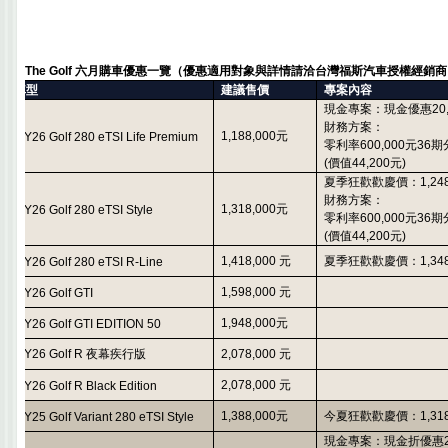
The Golf
六月購車優惠一覽（優惠適用對象與詳情請洽台灣福斯汽車授權經銷商
車型
建議售價
專案內容
現金專案：現金優惠
20
財務方案：
1,188,000
元
MY26 Golf 280 eTSI Life Premium
零利率
600,000
元
36
期
(
價值
44,200
元
)
夏季狂歡歡慶價：
1,24
財務方案：
1,318,000
元
MY26 Golf
280 eTSI Style
零利率
6
00,000
元
36
期
(
價值
44,200
元
)
1,418,000
元
夏季狂歡歡慶價：
1,34
MY26 Golf
280 eTSI R-Line
1,598,000
元
MY26 Golf GTI
1,948,000
元
MY26 Golf GTI EDITION 50
MY26 Golf R
夜幕疾行版
2,078,000
元
2,078,000
元
MY26 Golf R Black Edition
1,388,000
元
今夏狂歡歡慶價：
1,31
MY25 Golf Variant
280 eTSI Style
現金專案：現金折優惠