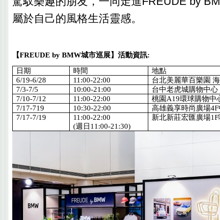
駕馭樂趣的朋友，一同走進FREUDE by 
屬於自己的風格生活靈感。
【
FREUDE by BMW
城市巡展】
活動資訊
:
日期
時間
地點
6/19-6/28
11:00-22:00
台北美麗華百樂園
7/3-7/5
10:00-21:00
台中老虎城購物中心
7/10-7/12
11:00-22:00
桃園
A19
環球購物中
7/17-719
10:30-22:00
高雄義享時尚廣場
4F
7/17-7/19
11:00-22:00
新北新莊宏匯廣場
1F
(
週日
11:00-21:30)