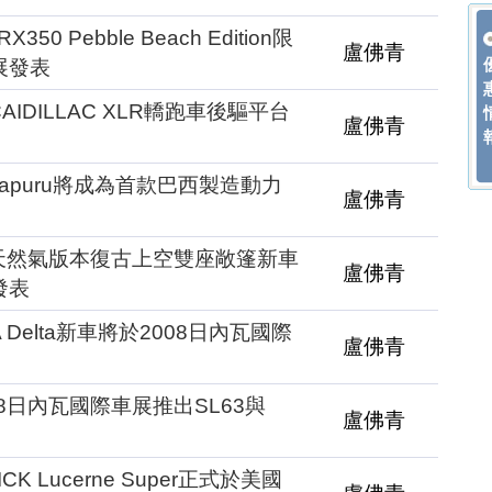
50 Pebble Beach Edition限
盧佛青
展發表
AIDILLAC XLR轎跑車後驅平台
盧佛青
Uirapuru將成為首款巴西製造動力
盧佛青
es天然氣版本復古上空雙座敞篷新車
盧佛青
發表
 Delta新車將於2008日內瓦國際
盧佛青
08日內瓦國際車展推出SL63與
盧佛青
K Lucerne Super正式於美國