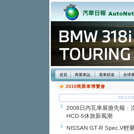
首頁
商業車誌
賞車頻道
全球
2019商業車博覽會
02/12
2008日內瓦車展搶先報：次世
HCD-5休旅新風潮
NISSAN GT-R Spec.