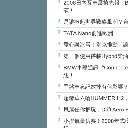
2008日內瓦車展搶先報：BMW 
演！
是誰掀起世界戰略風潮？
TATA Nano前進歐洲
愛心融冰雪！別克推動「
第一個使用搭載Hybrid
BMW車際通訊〝Connect
想！
手煞車忘記放掉有何影響
超奢華六輪HUMMER H2
甩尾任你把玩，Drift Aero
小排氣量仿賽！2008年式樣RI