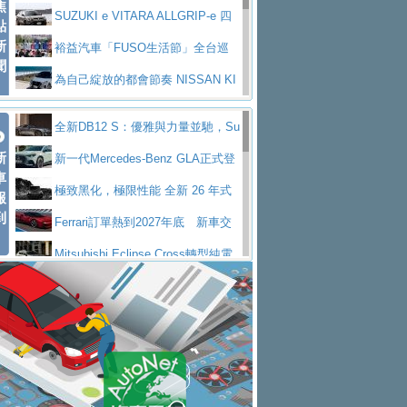
焦
V Prestige
SUZUKI e VITARA ALLGRIP-e 四
點
新
驅精神的純電新詮釋
裕益汽車「FUSO生活節」全台巡
聞
迴 結合生活體驗、交通安全與購車優惠
為自己綻放的都會節奏 NISSAN KI
CKS SAKURA
為品味獨具層峰買家打造的頂級座
全新DB12 S：優雅與力量並馳，Su
駕，MAZDA CX-90 33T AWD Premium Ca
安心舒適旅游的好夥伴 MG HS PH
新
per Tourer的顛峰之作
新一代Mercedes-Benz GLA正式登
ptain Seat
EV
許自己和家人一部舒適安全又高科
車
場 續航最高657公里、支援320kW快充
極致黑化，極限性能 全新 26 年式
報
技的座駕! Ford Territory中型油電休旅
後疫情時代最安全高效重型卡車FU
到
DEFENDER OCTA BLACK 限量登台
Ferrari訂單熱到2027年底 新車交
SO Super Great今日在台登場，結合先進安
中部車業老字號佳樂汽車取得Stella
付至少得等一年以上
Mitsubishi Eclipse Cross轉型純電
全輔助科技
ntis四品牌經銷權，全新多品牌旗艦展示中
屏東特搜大隊再添新利器 SITRAK
休旅 87kWh電池續航超過600公里
全新BMW 318i Touring豪華旅行車
心開幕啟用
救助器材車
買氣不衰、SUZUKI經銷商勇於開啟
全台限量200台 進化現型
不等零關稅的紅利，Jeep品牌今日
全新大店，新北都鈴木占地500坪土城旗艦
2025第七屆ISUZU運轉職人挑戰賽
起展開首批車交車
Volvo EX60 即將叩關，靜肅性、底
展示中心開幕
熱血登場 展現極致車技與專業職人精神
H2GP世界總決賽圓滿落幕 台灣團
盤與數位介面搶先揭露
Audi Q9 將於 2026 年底上市 旗艦
隊表現精彩
淨零減碳指標性應用 純電動水泥預