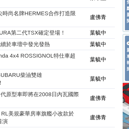
頂尖時尚名牌HERMES合作打造限
盧佛青
CURA第二代TSX確定登場！
葉毓中
e將繼續於車壇中發光發熱
葉毓中
da 4x4 ROSSIGNOL特仕車超
葉毓中
SUBARU柴油雙雄
葉毓中
！
a新一代原型車即將在2008日內瓦國際
盧佛青
A RL美規豪華房車旗艦小改款於
盧佛青
首演