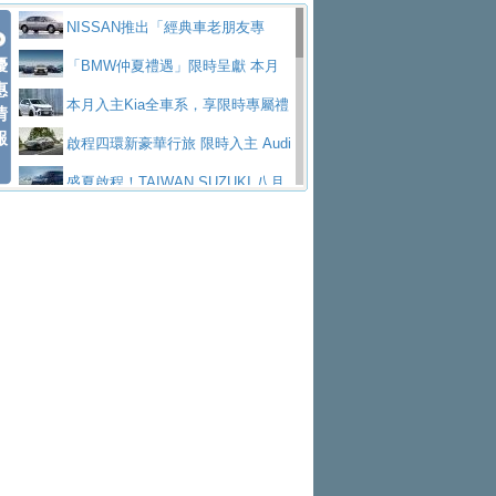
價89萬起
edes-AMG 全新GT 4-Door Coupe全球首發
福斯推出首款GTI純電性能掀背ID.
勇奪中型貨車銷售冠軍
父親節霸氣獻禮！PGO 威力125 最
NISSAN推出「經典車老朋友專
Polo GTI，擁有226匹馬力和零百加速 6.8
Jaguar 公布四門 GT車款正式車名
優
低入手價 $60,900 起 省油ｘ安全ｘ大空間
福斯商旅挺頭家 推出「德系質感 精
案」 以匠人精神煥新珍品座駕
「BMW仲夏禮遇」限時呈獻 本月
惠
秒的實力
為JAGUAR TYPE 01
終於跟上進度，LEXUS發表首款三
陪爸爸輕鬆
算圓夢」專案
和運租車榮獲國家品牌玉山獎 以智
入主即享尊榮豪華五星假期 多元優購方案
本月入主Kia全車系，享限時專屬禮
情
報
排六座純電旗艦休旅 TZ
有錢也買不到的Golf R！福斯打造
慧移動與綠能創新
Volvo Trucks 承諾成為高科技供應
同步實施
遇
啟程四環新豪華行旅 限時入主 Audi
全新Golf R 24h賽車將挑戰紐柏林24小時耐
SKODA公布全新小型純電跨界休旅
鏈的可靠夥伴
XFORCE攜手臺南祀典大天后宮 試
A6 旗艦陣容 低月付5,888元起及3 年乙式險
盛夏啟程！TAIWAN SUZUKI 八月
久賽
Epiq內裝設計，預計5月19日全球首發
福斯全新 ID. Polo 起跳價約台幣94
乘就送限量「幸福駕到」過爐御守
NISSAN X-TRAIL 上市首月銷量
購置金
禮遇全面升級
無懼暑假出行！ZS玩美Cool版與G5
萬，續航里程可達到455公里附氣動式按摩
福斯宣布Golf與T-Roc推出Full Hybri
躋身同級前3名
格上租車暑期享8% LINE POINTS
0 PLUS酷涼特仕版升級通風座椅
Ford天外飛來禮 Territory旗艦響宴
座椅
d全油電複合動力車型，預計於今年第四季
KIA米蘭設計周展出Vision Meta Tu
回饋 再抽黑鑰匙尊榮禮遇
Toyota歐洲純電車銷量翻倍 2026
三件組 再享0利率 入主再抽美國雙人來回機
Forester油電版上市週年保固升級
上市
rismo概念車並公布所有相關資訊，未來將
BMW 旗艦房車7系列中期改款，外
上半年成長113％
Subaru推動燃油、油電與純電車混
票
父親節再享SUBARU爸氣豪禮
PEUGEOT、CITROEN「EN ROU
是命名為EV8
觀煥然一新、內裝科技與電動車續航里程大
借「東風」之力，HONDA推出中國
線生產 以彈性製造應對市場變化
魅力 自成焦點 胡宇威擔任 The all-
TE！La Vie en Route｜法式日常，即刻啟
全能ZS翻玩新視界！全新27年式換
幅升級
製造日本重新貼牌全新4代Insight純電動休
new T-Roc 品牌大使 攜手Volkswagen展現
匠心淬鍊展現世代躍進 ALL-NEW
程」 全車系享 5 年
裝曜黑風格套件 含舊換新60萬內輕鬆入手
暑假購車趁現在！ PGO 全車系一
旅
不被定義的
MAZDA CX-5 延長保固禮遇限時實施
2026 Honda Motorcycle Cruiser 風
日限定賞車會 指定車款送3,000元加油卡
特斯拉掀充電價格戰 EVOASIS推
格騎士趴圓滿落幕 風格由你定義！一起騎
全台最速充電樁降臨桃園！ 華城電
訂閱制假日最低5.25元會員優惠
Honda Motorcycle攜手築間餐飲集