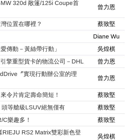
320d 敞篷/125i Coupe首
曾力恩
台灣位置在哪裡？
蔡致堅
Diane Wu
讓愛傳動－黃絲帶行動」
吳煌棋
柴油引擎重型貨卡的物流公司－DHL
曾力恩
edDrive〞實現行動辦公室的理
曾力恩
？來令片肯定壽命簡短！
蔡致堅
，頭等艙級LSUV絕無僅有
蔡致堅
 R/C樂趣多！
蔡致堅
EJU RS2 Matrix雙彩新色登
吳煌棋