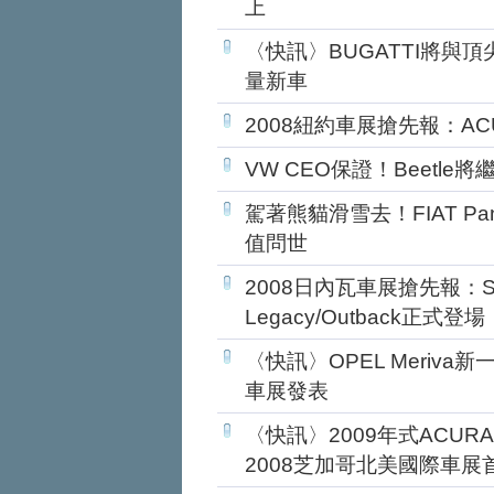
上
〈快訊〉BUGATTI將與
量新車
2008紐約車展搶先報：A
VW CEO保證！Beetl
駕著熊貓滑雪去！FIAT Pan
值問世
2008日內瓦車展搶先報：
Legacy/Outback正式登場
〈快訊〉OPEL Meriv
車展發表
〈快訊〉2009年式ACUR
2008芝加哥北美國際車展