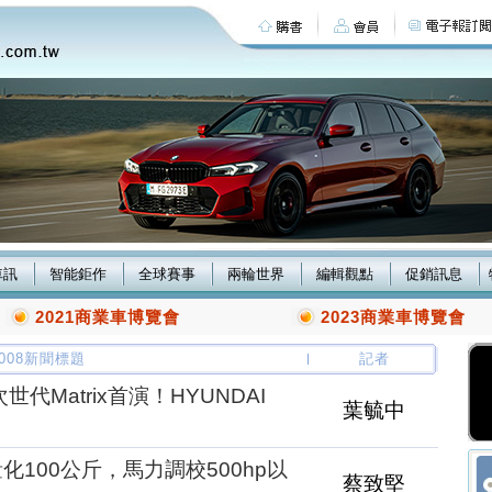
車訊
智能鉅作
全球賽事
兩輪世界
編輯觀點
促銷訊息
2021商業車博覽會
2023商業車博覽會
/2008新聞標題
記者
代Matrix首演！HYUNDAI
葉毓中
V輕量化100公斤，馬力調校500hp以
蔡致堅