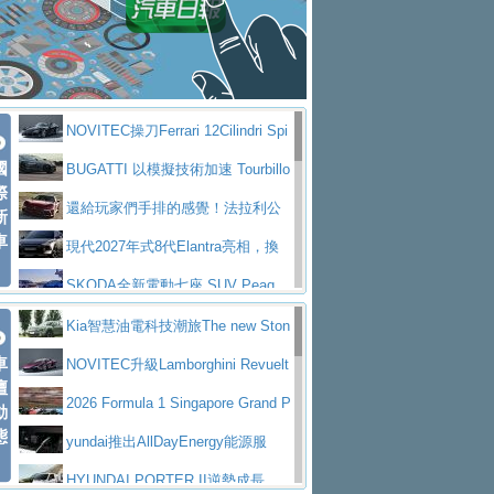
大型 SUV 鎖定七人座豪華市場
BMW攜手漫威電影【蜘蛛人：重生
拌車
消防車除了滅火裝備還需要什麼？
日】
Skoda 發表全新 Peaq 內裝：七人
一探SITRAK “準” 消防車的究竟
大益金龍初試啼聲，汽柴油5噸貨車
座純電旗艦 SUV，行李廂最大可達 935 公
全新純電 Mercedes-Benz C 400 4
不是對手
正宗年鑑2025年全球自動車年鑑1月
升
MATIC Electric 登場
奢華與科技大躍進，MAZDA全新3
NOVITEC操刀Ferrari 12Cilindri Spi
下旬問世！
2024第六屆ISUZU運轉職人挑戰賽
代CX-5全方位進化提前亮相並展開預售94.9
馬自達公布 2027 年式 MX-5 更
國
der 碳纖維空力、鍛造輪圈與Inconel排氣
BUGATTI 以模擬技術加速 Tourbillo
首度前進南台灣熱烈開戰
豪華電能休旅新星 Audi Q4 Sportba
際
萬起
新，新增 Yakudo 特別版
Skoda Peaq 發表全新電動動力系
上身
n 動態開發
還給玩家們手排的感覺！法拉利公
新
ck 55 e-tron S line
Scania Taiwan 逆風而行，加深力
統 最長續航逾 640 公里、支援雙向供電
BMW M2 首度導入 xDrive 四驅，
車
布12Cilidri Manaule手排超跑產品細節
現代2027年式8代Elantra亮相，換
道投資布局
美國與瑞士需求成關鍵推手
The all-new T-Roc 魅力 自成焦點
裝更銳利的造型、更先進的資訊娛樂系統及
SKODA全新電動七座 SUV Peaq
Maserati GT2 Stradale「Tribute to
更高效的動力
問世，擁有品牌史上最寬敞且豪華的座艙
AUDI推出首款高性能油電超跑Nuvo
Kia智慧油電科技潮旅The new Ston
MC12」全球首度亮相
迎接 RANGE ROVER 品牌家族第
車
lari，0到100公里加速2.6秒、極速350公里
百年三叉戟傳奇再啟程 Maserati 重
ic 1-7月累計銷量創歷史新高
NOVITEC升級Lamborghini Revuelt
壇
五位成員 全新 RANGE ROVER GT 預告登
造型華麗時尚、科技座艙再進化，P
／小時
返 1000 Miglia 傳承競速榮耀
法拉利首款純電跑車Luce亮相，最
o 綜效輸出增至1,048匹
2026 Formula 1 Singapore Grand P
動
場
eugeot 208小改款發表上市94.8萬起
態
大馬力超過1000匹並具備530公里最大續航
小車大空間、座艙科技更先進，SK
rix 新加坡大獎賽 Audi 極速之旅開放報名
yundai推出AllDayEnergy能源服
里程
ODA發表全新純電跨界休旅Eipq祭平民化車
賓士AMG.EA專屬平台首作，Merc
務 讓電動車化身行動儲能系統
HYUNDAI PORTER II逆勢成長，