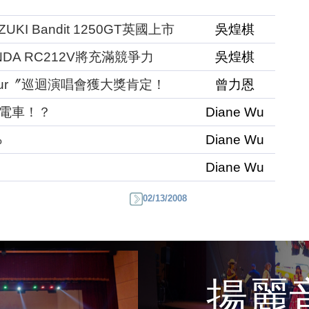
KI Bandit 1250GT英國上市
吳煌棋
NDA RC212V將充滿競爭力
吳煌棋
 Tour〞巡迴演唱會獲大獎肯定！
曾力恩
油電車！？
Diane Wu
%
Diane Wu
Diane Wu
02/13/2008