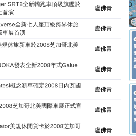
nger SRT8全新轎跑車頂級旗艦於
盧佛青
上首演
raverse全新七人座頂級跨界休旅
盧佛青
際車展首演
新美規休旅新車於2008芝加哥北美
盧佛青
KA發表全新2008年式Galue
盧佛青
Sintesi概念新車確定2008日內瓦國
盧佛青
er於2008芝加哥北美國際車展正式宣
盧佛青
uator美規休閒貨卡於2008芝加哥
盧佛青