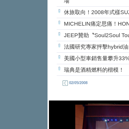
場
休旅取向！2008年式樣SUZU
MICHELIN痛定思痛！HO
JEEP贊助〝Soul2Soul
法國研究專家抨擊hybrid
美國小型車銷售量攀升33
瑞典是酒精燃料的楷模！
02/05/2008