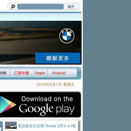
特輯
訂購年鑑
Apple
Android
2026年8月7日 星期五
電油進化完全體 Honda CR-V e:HE