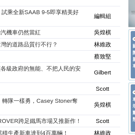
萬，試乘全新SAAB 9-5即享精美好
編輯組
動汽機車仍然當紅
吳煌棋
台灣的道路品質行不行？
林維政
蔡致堅
顯各級政府的無能、不把人民的安
Gilbert
Scott
：轉隊一樣勇，Casey Stoner奪
吳煌棋
 ROVER跨足鐵馬市場又推新作！
Scott
A累積生產新車達到4百萬輛！
林維政