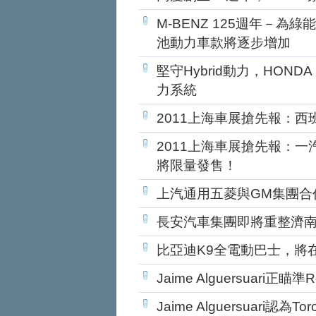
M-BENZ 125週年－為綠
池動力車款將逐步增加
堅守Hybrid動力，HOND
力系統
2011上海車展搶先報：西
2011上海車展搶先報：
將限量發售！
上汽通用五菱與GM集團合
長安汽車集團即將重整濟
比亞迪K9全電動巴士，將
Jaime Alguersuari正瞄
Jaime Alguersuari認