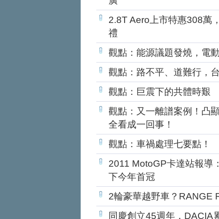
廣
2.8T Aero上市特惠308
禮
觀點：能源議題發燒，電
觀點：路不平、道難行，
觀點：巨震下的共體時艱
觀點：又一離譜案例！凸
全看成一回事！
觀點：車禍處理七要點！
2011 MotoGP卡達站報導
下今年首冠
2輪豪華越野車？RANGE
同慶創立45週年，DACI