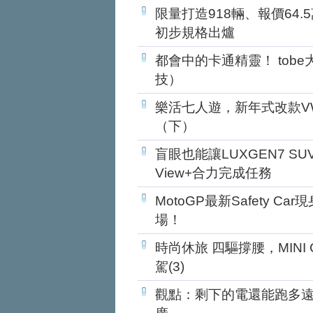
限量打造918輛、報價64.5萬
初步規格出爐
都會中的卡通精靈！ tobe大
技）
樂活七人遊，新年式改款VW Ca
（下）
盲眼也能讓LUXGEN7 SUV
View+合力完成任務
MotoGP最新Safety Car現
場！
時尚休旅 四驅撐腰，MINI Coo
駕(3)
觀點：剩下的電還能跑多