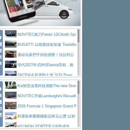
大型 SUV 鎖定七人座豪華市場
BMW攜手漫威電影【蜘蛛人：重生
拌車
消防車除了滅火裝備還需要什麼？
日】
Skoda 發表全新 Peaq 內裝：七人
一探SITRAK “準” 消防車的究竟
大益金龍初試啼聲，汽柴油5噸貨車
座純電旗艦 SUV，行李廂最大可達 935 公
全新純電 Mercedes-Benz C 400 4
不是對手
正宗年鑑2025年全球自動車年鑑1月
升
MATIC Electric 登場
奢華與科技大躍進，MAZDA全新3
NOVITEC操刀Ferrari 12Cilindri Spi
下旬問世！
2024第六屆ISUZU運轉職人挑戰賽
代CX-5全方位進化提前亮相並展開預售94.9
馬自達公布 2027 年式 MX-5 更
國
der 碳纖維空力、鍛造輪圈與Inconel排氣
BUGATTI 以模擬技術加速 Tourbillo
首度前進南台灣熱烈開戰
豪華電能休旅新星 Audi Q4 Sportba
際
萬起
新，新增 Yakudo 特別版
Skoda Peaq 發表全新電動動力系
上身
n 動態開發
還給玩家們手排的感覺！法拉利公
新
ck 55 e-tron S line
Scania Taiwan 逆風而行，加深力
統 最長續航逾 640 公里、支援雙向供電
BMW M2 首度導入 xDrive 四驅，
車
布12Cilidri Manaule手排超跑產品細節
現代2027年式8代Elantra亮相，換
道投資布局
美國與瑞士需求成關鍵推手
The all-new T-Roc 魅力 自成焦點
裝更銳利的造型、更先進的資訊娛樂系統及
SKODA全新電動七座 SUV Peaq
Maserati GT2 Stradale「Tribute to
更高效的動力
問世，擁有品牌史上最寬敞且豪華的座艙
AUDI推出首款高性能油電超跑Nuvo
Kia智慧油電科技潮旅The new Ston
MC12」全球首度亮相
迎接 RANGE ROVER 品牌家族第
車
lari，0到100公里加速2.6秒、極速350公里
百年三叉戟傳奇再啟程 Maserati 重
ic 1-7月累計銷量創歷史新高
NOVITEC升級Lamborghini Revuelt
壇
五位成員 全新 RANGE ROVER GT 預告登
造型華麗時尚、科技座艙再進化，P
／小時
返 1000 Miglia 傳承競速榮耀
法拉利首款純電跑車Luce亮相，最
o 綜效輸出增至1,048匹
2026 Formula 1 Singapore Grand P
動
場
eugeot 208小改款發表上市94.8萬起
態
大馬力超過1000匹並具備530公里最大續航
小車大空間、座艙科技更先進，SK
rix 新加坡大獎賽 Audi 極速之旅開放報名
和運租車榮獲國家品牌玉山獎 以智
里程
ODA發表全新純電跨界休旅Eipq祭平民化車
賓士AMG.EA專屬平台首作，Merc
慧移動與綠能創新
HYUNDAI PORTER II逆勢成長，