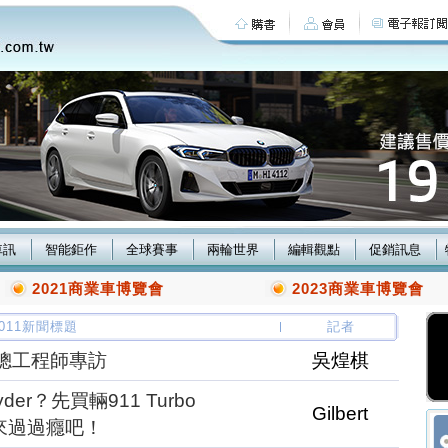
車訊
智能鉅作
全球賽事
兩輪世界
編輯觀點
促銷訊息
2021商業車博覽會
2023商業車博覽會
/2011新聞標題
記者
O總工程師專訪
吳煌棋
der？先買輛911 Turbo
Gilbert
er〞來過過癮吧！