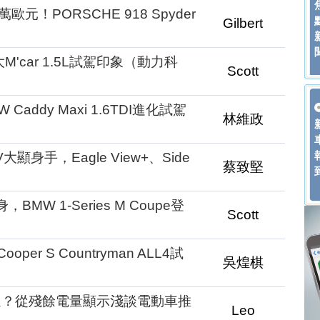
歐元！PORSCHE 918 Spyder
Gilbert
M'car 1.5L試駕印象（動力科
Scott
ddy Maxi 1.6TDI進化試駕
林維政
大顯身手，Eagle View+、Side
蔡致堅
身，BMW 1-Series M Coupe登
Scott
per S Countryman ALL4試
吳煌棋
遠？從殘餘電量顯示淺談電動車推
Leo