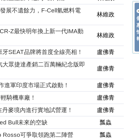
能發展不遺餘力，F-Cell氫燃料電
林維政
A CR-Z最快明年換上新一代IMA動
林維政
班牙SEAT品牌將首度全線亮相！
盧佛青
一汽大眾捷達產銷二百萬輛紀念版即
盧佛青
作進軍印度市場正式啟動！
盧佛青
南輕騎機車廠！
盧佛青
在丹麥境內進行實地試營運！
盧佛青
準Red Bull未來的空缺
瓢蟲
為Toro Rosso可爭取領跑第二陣營
瓢蟲