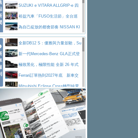
焦
V Prestige
SUZUKI e VITARA ALLGRIP-e 四
點
新
驅精神的純電新詮釋
裕益汽車「FUSO生活節」全台巡
聞
迴 結合生活體驗、交通安全與購車優惠
為自己綻放的都會節奏 NISSAN KI
CKS SAKURA
為品味獨具層峰買家打造的頂級座
全新DB12 S：優雅與力量並馳，Su
駕，MAZDA CX-90 33T AWD Premium Ca
安心舒適旅游的好夥伴 MG HS PH
新
per Tourer的顛峰之作
新一代Mercedes-Benz GLA正式登
ptain Seat
EV
許自己和家人一部舒適安全又高科
車
場 續航最高657公里、支援320kW快充
極致黑化，極限性能 全新 26 年式
報
技的座駕! Ford Territory中型油電休旅
後疫情時代最安全高效重型卡車FU
到
DEFENDER OCTA BLACK 限量登台
Ferrari訂單熱到2027年底 新車交
SO Super Great今日在台登場，結合先進安
中部車業老字號佳樂汽車取得Stella
付至少得等一年以上
Mitsubishi Eclipse Cross轉型純電
全輔助科技
ntis四品牌經銷權，全新多品牌旗艦展示中
屏東特搜大隊再添新利器 SITRAK
休旅 87kWh電池續航超過600公里
全新BMW 318i Touring豪華旅行車
心開幕啟用
救助器材車
買氣不衰、SUZUKI經銷商勇於開啟
全台限量200台 進化現型
不等零關稅的紅利，Jeep品牌今日
全新大店，新北都鈴木占地500坪土城旗艦
2025第七屆ISUZU運轉職人挑戰賽
起展開首批車交車
Volvo EX60 即將叩關，靜肅性、底
展示中心開幕
熱血登場 展現極致車技與專業職人精神
H2GP世界總決賽圓滿落幕 台灣團
盤與數位介面搶先揭露
Audi Q9 將於 2026 年底上市 旗艦
隊表現精彩
淨零減碳指標性應用 純電動水泥預