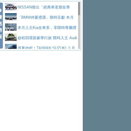
價89萬起
edes-AMG 全新GT 4-Door Coupe全球首發
福斯推出首款GTI純電性能掀背ID.
勇奪中型貨車銷售冠軍
父親節霸氣獻禮！PGO 威力125 最
NISSAN推出「經典車老朋友專
Polo GTI，擁有226匹馬力和零百加速 6.8
Jaguar 公布四門 GT車款正式車名
優
低入手價 $60,900 起 省油ｘ安全ｘ大空間
福斯商旅挺頭家 推出「德系質感 精
案」 以匠人精神煥新珍品座駕
「BMW仲夏禮遇」限時呈獻 本月
惠
秒的實力
為JAGUAR TYPE 01
終於跟上進度，LEXUS發表首款三
陪爸爸輕鬆
算圓夢」專案
yundai推出AllDayEnergy能源服
入主即享尊榮豪華五星假期 多元優購方案
本月入主Kia全車系，享限時專屬禮
情
報
排六座純電旗艦休旅 TZ
有錢也買不到的Golf R！福斯打造
務 讓電動車化身行動儲能系統
NISSAN X-TRAIL 上市首月銷量
同步實施
遇
啟程四環新豪華行旅 限時入主 Audi
全新Golf R 24h賽車將挑戰紐柏林24小時耐
SKODA公布全新小型純電跨界休旅
躋身同級前3名
Toyota歐洲純電車銷量翻倍 2026
A6 旗艦陣容 低月付5,888元起及3 年乙式險
盛夏啟程！TAIWAN SUZUKI 八月
久賽
Epiq內裝設計，預計5月19日全球首發
福斯全新 ID. Polo 起跳價約台幣94
上半年成長113％
XFORCE攜手臺南祀典大天后宮 試
購置金
禮遇全面升級
無懼暑假出行！ZS玩美Cool版與G5
萬，續航里程可達到455公里附氣動式按摩
福斯宣布Golf與T-Roc推出Full Hybri
乘就送限量「幸福駕到」過爐御守
Subaru推動燃油、油電與純電車混
0 PLUS酷涼特仕版升級通風座椅
Ford天外飛來禮 Territory旗艦響宴
座椅
d全油電複合動力車型，預計於今年第四季
KIA米蘭設計周展出Vision Meta Tu
線生產 以彈性製造應對市場變化
Volvo Trucks 承諾成為高科技供應
三件組 再享0利率 入主再抽美國雙人來回機
Forester油電版上市週年保固升級
上市
rismo概念車並公布所有相關資訊，未來將
BMW 旗艦房車7系列中期改款，外
鏈的可靠夥伴
格上租車暑期享8% LINE POINTS
票
父親節再享SUBARU爸氣豪禮
PEUGEOT、CITROEN「EN ROU
是命名為EV8
觀煥然一新、內裝科技與電動車續航里程大
借「東風」之力，HONDA推出中國
回饋 再抽黑鑰匙尊榮禮遇
匠心淬鍊展現世代躍進 ALL-NEW
TE！La Vie en Route｜法式日常，即刻啟
全能ZS翻玩新視界！全新27年式換
幅升級
製造日本重新貼牌全新4代Insight純電動休
MAZDA CX-5 延長保固禮遇限時實施
魅力 自成焦點 胡宇威擔任 The all-
程」 全車系享 5 年
裝曜黑風格套件 含舊換新60萬內輕鬆入手
暑假購車趁現在！ PGO 全車系一
旅
new T-Roc 品牌大使 攜手Volkswagen展現
2026 Honda Motorcycle Cruiser 風
日限定賞車會 指定車款送3,000元加油卡
特斯拉掀充電價格戰 EVOASIS推
不被定義的
格騎士趴圓滿落幕 風格由你定義！一起騎
Skoda Motorsport 125 週年 全台 R
訂閱制假日最低5.25元會員優惠
Honda Motorcycle攜手築間餐飲集