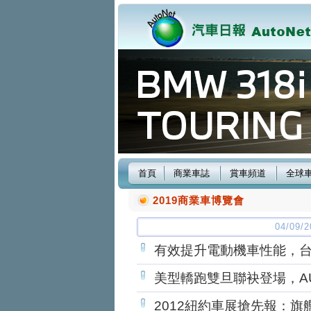
首頁
商業車誌
賞車頻道
全球
2019商業車博覽會
04/09
有效提升電動機車性能，
美型轎跑雙旦聯袂登場，AUD
2012紐約車展搶先報：旗艦