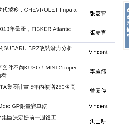
飛羚，CHEVROLET Impala
張菱育
年量產，FISKER Atlantic
張菱育
及SUBARU BRZ改裝潛力分析
Vincent
件不夠KUSO！MINI Cooper
李孟儒
夠看
TA集團計畫 5年內擴增250名高
曾慶偉
 Moto GP限量賽車錶
Vincent
M集團決定提前一週復工
洪士耕