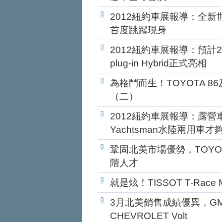
2012紐約車展報導：全新世代
首度跳躍現身
2012紐約車展報導：預計2013
plug-in Hybrid正式亮相
為格鬥而生！TOYOTA 86
（二）
2012紐約車展報導：露營車套
Yachtsman水陸兩用車才
鞏固北美市場優勢，TOYO
階人才
就是炫！TISSOT T-Race
3月北美銷售成績優異，G
CHEVROLET Volt