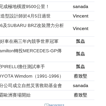
ux完成極地橫渡9500公里！
sanada
1的造型設計師於4月5日過世
Vincent
6及SUBARU BRZ改裝潛力分析
Vincent
獲得一輛好車在兩三年內競爭世界冠軍
瓢蟲
 Hamilton轉投MERCEDES-GP傳
瓢蟲
佈加盟PIRELLI擔任測試車手
瓢蟲
TA Wimdom（1991-1996）
蔡致堅
國分公司成立自然災害救助基金會
sanada
稱霸歐洲賽場開始
蔡致堅
04/10/2012