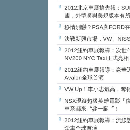
2012北京車展搶先報：SUB
國，外型將與美規版本有
移情別戀？PSA與FORD
決戰新興市場，VW、NIS
2012紐約車展報導：次世
NV200 NYC Taxi正式亮相
2012紐約車展報導：豪華
Avalon全球首演
VW Up！車小志氣高，奪
NSX現蹤超級英雄電影「
車系都來〝參一腳〞！
2012紐約車展報導：流線設計
念車全球首演