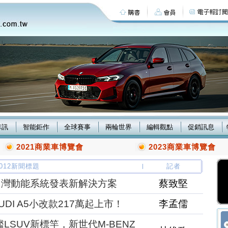
車訊
智能鉅作
全球賽事
兩輪世界
編輯觀點
促銷訊息
2021商業車博覽會
2023商業車博覽會
/2012新聞標題
記者
台灣動能系統發表新解決方案
蔡致堅
I A5小改款217萬起上市！
李孟儒
LSUV新標竿，新世代M-BENZ