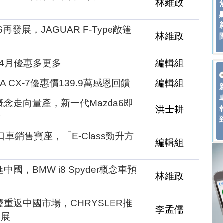
林維政
再發展，JAGUAR F-Type敞篷
林維政
碼，4月優惠多更多
編輯組
 CX-7優惠價139.9萬感恩回饋
編輯組
概念走向量產，新一代Mazda6即
洪士耕
身
口車銷售寶座，「E-Class勁升方
編輯組
動
國，BMW i8 Spyder概念車預
林維政
慶重返中國市場，CHRYSLER推
李孟儒
參展