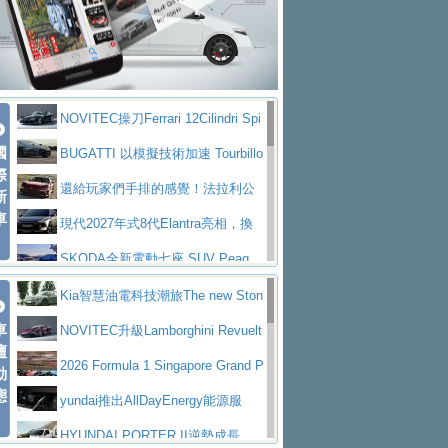
大型 SUV 鎖定七人座豪華市場
BMW攜手漫威電影【蜘蛛人：重生
拌車
消防車除了滅火裝備還需要什麼？
日】
Skoda 發表全新 Peaq 內裝：七人
一探SITRAK “準” 消防車的究竟
大益金龍初試啼聲，汽柴油5噸貨車
座純電旗艦 SUV，行李廂最大可達 935 公
全新純電 Mercedes-Benz C 400 4
不是對手
正宗年鑑2025年全球自動車年鑑1月
升
MATIC Electric 登場
奢華與科技大躍進，MAZDA全新3
NOVITEC操刀Ferrari 12Cilindri Spi
下旬問世！
2024第六屆ISUZU運轉職人挑戰賽
代CX-5全方位進化提前亮相並展開預售94.9
馬自達公布 2027 年式 MX-5 更
國
der 碳纖維空力、鍛造輪圈與Inconel排氣
BUGATTI 以模擬技術加速 Tourbillo
首度前進南台灣熱烈開戰
豪華電能休旅新星 Audi Q4 Sportba
際
萬起
新，新增 Yakudo 特別版
Skoda Peaq 發表全新電動動力系
上身
n 動態開發
還給玩家們手排的感覺！法拉利公
新
ck 55 e-tron S line
Scania Taiwan 逆風而行，加深力
統 最長續航逾 640 公里、支援雙向供電
BMW M2 首度導入 xDrive 四驅，
車
布12Cilidri Manaule手排超跑產品細節
現代2027年式8代Elantra亮相，換
道投資布局
美國與瑞士需求成關鍵推手
The all-new T-Roc 魅力 自成焦點
裝更銳利的造型、更先進的資訊娛樂系統及
SKODA全新電動七座 SUV Peaq
Maserati GT2 Stradale「Tribute to
更高效的動力
問世，擁有品牌史上最寬敞且豪華的座艙
AUDI推出首款高性能油電超跑Nuvo
Kia智慧油電科技潮旅The new Ston
MC12」全球首度亮相
迎接 RANGE ROVER 品牌家族第
車
lari，0到100公里加速2.6秒、極速350公里
百年三叉戟傳奇再啟程 Maserati 重
ic 1-7月累計銷量創歷史新高
NOVITEC升級Lamborghini Revuelt
壇
五位成員 全新 RANGE ROVER GT 預告登
造型華麗時尚、科技座艙再進化，P
／小時
返 1000 Miglia 傳承競速榮耀
法拉利首款純電跑車Luce亮相，最
o 綜效輸出增至1,048匹
2026 Formula 1 Singapore Grand P
動
場
eugeot 208小改款發表上市94.8萬起
態
大馬力超過1000匹並具備530公里最大續航
小車大空間、座艙科技更先進，SK
rix 新加坡大獎賽 Audi 極速之旅開放報名
yundai推出AllDayEnergy能源服
里程
ODA發表全新純電跨界休旅Eipq祭平民化車
賓士AMG.EA專屬平台首作，Merc
務 讓電動車化身行動儲能系統
HYUNDAI PORTER II逆勢成長，