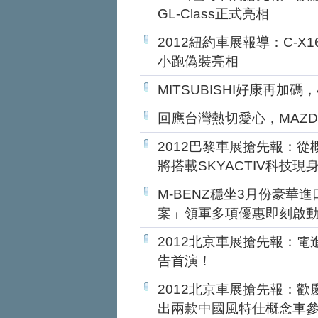
GL-Class正式亮相
2012紐約車展報導：C-X16
小跑偽裝亮相
MITSUBISHI好康再加
回應台灣熱切愛心，MAZDA
2012巴黎車展搶先報：從
將搭載SKYACTIV科技現
M-BENZ穩坐3月份豪華進
案」領軍多項優惠即刻啟
2012北京車展搶先報：電進中
告首演！
2012北京車展搶先報：歡
出兩款中國風特仕概念車