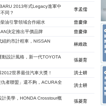
ARU 2013年式Legacy進軍中
李孟儒
所不同？
在柴油引擎領域合作縮水
曾慶偉
SAN決定推出平價品牌
曾慶偉
代紐約市計程車，NISSAN
林維政
運動設計風格，新一代TOYOTA
張菱育
得2012世界最佳汽車大獎！
洪士耕
復仇者聯盟」還不夠，ACURA全
洪士耕
美學，HONDA Crosstour概
張菱育