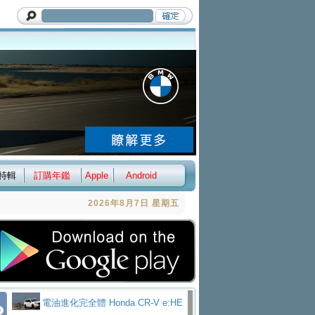
特輯
訂購年鑑
Apple
Android
2026年8月7日 星期五
電油進化完全體 Honda CR-V e:HE