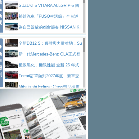
焦
V Prestige
SUZUKI e VITARA ALLGRIP-e 四
點
新
驅精神的純電新詮釋
裕益汽車「FUSO生活節」全台巡
聞
迴 結合生活體驗、交通安全與購車優惠
為自己綻放的都會節奏 NISSAN KI
CKS SAKURA
為品味獨具層峰買家打造的頂級座
全新DB12 S：優雅與力量並馳，Su
駕，MAZDA CX-90 33T AWD Premium Ca
安心舒適旅游的好夥伴 MG HS PH
新
per Tourer的顛峰之作
新一代Mercedes-Benz GLA正式登
ptain Seat
EV
許自己和家人一部舒適安全又高科
車
場 續航最高657公里、支援320kW快充
極致黑化，極限性能 全新 26 年式
報
技的座駕! Ford Territory中型油電休旅
後疫情時代最安全高效重型卡車FU
到
DEFENDER OCTA BLACK 限量登台
Ferrari訂單熱到2027年底 新車交
SO Super Great今日在台登場，結合先進安
中部車業老字號佳樂汽車取得Stella
付至少得等一年以上
Mitsubishi Eclipse Cross轉型純電
全輔助科技
ntis四品牌經銷權，全新多品牌旗艦展示中
屏東特搜大隊再添新利器 SITRAK
休旅 87kWh電池續航超過600公里
全新BMW 318i Touring豪華旅行車
心開幕啟用
救助器材車
買氣不衰、SUZUKI經銷商勇於開啟
全台限量200台 進化現型
不等零關稅的紅利，Jeep品牌今日
全新大店，新北都鈴木占地500坪土城旗艦
2025第七屆ISUZU運轉職人挑戰賽
起展開首批車交車
Volvo EX60 即將叩關，靜肅性、底
展示中心開幕
熱血登場 展現極致車技與專業職人精神
H2GP世界總決賽圓滿落幕 台灣團
盤與數位介面搶先揭露
Audi Q9 將於 2026 年底上市 旗艦
隊表現精彩
淨零減碳指標性應用 純電動水泥預