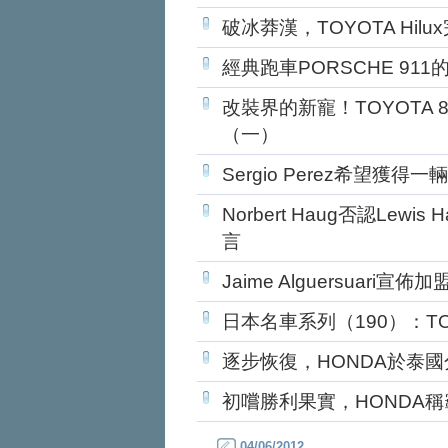
破冰莽漢，TOYOTA Hil
經典跑車PORSCHE 91
改裝界的新寵！TOYOTA 8
（一）
Sergio Perez希望
Norbert Haug否認Lewis
言
Jaime Alguersuari宣
日本名車系列（190）：TOYO
逐步恢復，HONDA於泰
初嚐勝利果實，HONDA
04/06/2012