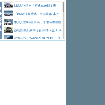
價89萬起
edes-AMG 全新GT 4-Door Coupe全球首發
福斯推出首款GTI純電性能掀背ID.
勇奪中型貨車銷售冠軍
父親節霸氣獻禮！PGO 威力125 最
NISSAN推出「經典車老朋友專
Polo GTI，擁有226匹馬力和零百加速 6.8
Jaguar 公布四門 GT車款正式車名
優
低入手價 $60,900 起 省油ｘ安全ｘ大空間
福斯商旅挺頭家 推出「德系質感 精
案」 以匠人精神煥新珍品座駕
「BMW仲夏禮遇」限時呈獻 本月
惠
秒的實力
為JAGUAR TYPE 01
終於跟上進度，LEXUS發表首款三
陪爸爸輕鬆
算圓夢」專案
和運租車榮獲國家品牌玉山獎 以智
入主即享尊榮豪華五星假期 多元優購方案
本月入主Kia全車系，享限時專屬禮
情
報
排六座純電旗艦休旅 TZ
有錢也買不到的Golf R！福斯打造
慧移動與綠能創新
Volvo Trucks 承諾成為高科技供應
同步實施
遇
啟程四環新豪華行旅 限時入主 Audi
全新Golf R 24h賽車將挑戰紐柏林24小時耐
SKODA公布全新小型純電跨界休旅
鏈的可靠夥伴
XFORCE攜手臺南祀典大天后宮 試
A6 旗艦陣容 低月付5,888元起及3 年乙式險
盛夏啟程！TAIWAN SUZUKI 八月
久賽
Epiq內裝設計，預計5月19日全球首發
福斯全新 ID. Polo 起跳價約台幣94
乘就送限量「幸福駕到」過爐御守
NISSAN X-TRAIL 上市首月銷量
購置金
禮遇全面升級
無懼暑假出行！ZS玩美Cool版與G5
萬，續航里程可達到455公里附氣動式按摩
福斯宣布Golf與T-Roc推出Full Hybri
躋身同級前3名
格上租車暑期享8% LINE POINTS
0 PLUS酷涼特仕版升級通風座椅
Ford天外飛來禮 Territory旗艦響宴
座椅
d全油電複合動力車型，預計於今年第四季
KIA米蘭設計周展出Vision Meta Tu
回饋 再抽黑鑰匙尊榮禮遇
Toyota歐洲純電車銷量翻倍 2026
三件組 再享0利率 入主再抽美國雙人來回機
Forester油電版上市週年保固升級
上市
rismo概念車並公布所有相關資訊，未來將
BMW 旗艦房車7系列中期改款，外
上半年成長113％
Subaru推動燃油、油電與純電車混
票
父親節再享SUBARU爸氣豪禮
PEUGEOT、CITROEN「EN ROU
是命名為EV8
觀煥然一新、內裝科技與電動車續航里程大
借「東風」之力，HONDA推出中國
線生產 以彈性製造應對市場變化
魅力 自成焦點 胡宇威擔任 The all-
TE！La Vie en Route｜法式日常，即刻啟
全能ZS翻玩新視界！全新27年式換
幅升級
製造日本重新貼牌全新4代Insight純電動休
new T-Roc 品牌大使 攜手Volkswagen展現
匠心淬鍊展現世代躍進 ALL-NEW
程」 全車系享 5 年
裝曜黑風格套件 含舊換新60萬內輕鬆入手
暑假購車趁現在！ PGO 全車系一
旅
不被定義的
MAZDA CX-5 延長保固禮遇限時實施
2026 Honda Motorcycle Cruiser 風
日限定賞車會 指定車款送3,000元加油卡
特斯拉掀充電價格戰 EVOASIS推
格騎士趴圓滿落幕 風格由你定義！一起騎
全台最速充電樁降臨桃園！ 華城電
訂閱制假日最低5.25元會員優惠
Honda Motorcycle攜手築間餐飲集