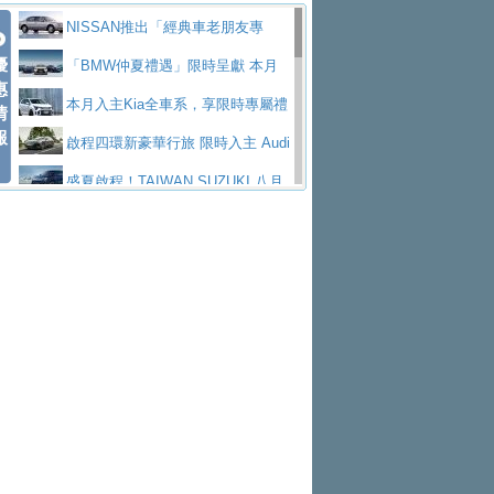
價89萬起
edes-AMG 全新GT 4-Door Coupe全球首發
福斯推出首款GTI純電性能掀背ID.
享有精品咖啡卡
Kia智慧油電科技潮旅The new Ston
NISSAN推出「經典車老朋友專
Polo GTI，擁有226匹馬力和零百加速 6.8
Jaguar 公布四門 GT車款正式車名
優
ic 1-7月累計銷量創歷史新高
NOVITEC升級Lamborghini Revuelt
案」 以匠人精神煥新珍品座駕
「BMW仲夏禮遇」限時呈獻 本月
惠
秒的實力
為JAGUAR TYPE 01
終於跟上進度，LEXUS發表首款三
o 綜效輸出增至1,048匹
HYUNDAI PORTER II逆勢成長，
入主即享尊榮豪華五星假期 多元優購方案
本月入主Kia全車系，享限時專屬禮
情
報
排六座純電旗艦休旅 TZ
有錢也買不到的Golf R！福斯打造
勇奪中型貨車銷售冠軍
福斯商旅挺頭家 推出「德系質感 精
同步實施
遇
啟程四環新豪華行旅 限時入主 Audi
全新Golf R 24h賽車將挑戰紐柏林24小時耐
SKODA公布全新小型純電跨界休旅
算圓夢」專案
和運租車榮獲國家品牌玉山獎 以智
A6 旗艦陣容 低月付5,888元起及3 年乙式險
盛夏啟程！TAIWAN SUZUKI 八月
久賽
Epiq內裝設計，預計5月19日全球首發
福斯全新 ID. Polo 起跳價約台幣94
慧移動與綠能創新
父親節霸氣獻禮！PGO 威力125 最
購置金
禮遇全面升級
無懼暑假出行！ZS玩美Cool版與G5
萬，續航里程可達到455公里附氣動式按摩
福斯宣布Golf與T-Roc推出Full Hybri
低入手價 $60,900 起 省油ｘ安全ｘ大空間
2026 Formula 1 Singapore Grand P
0 PLUS酷涼特仕版升級通風座椅
Ford天外飛來禮 Territory旗艦響宴
座椅
d全油電複合動力車型，預計於今年第四季
KIA米蘭設計周展出Vision Meta Tu
陪爸爸輕鬆
rix 新加坡大獎賽 Audi 極速之旅開放報名
Hyundai推出AllDayEnergy能源服
三件組 再享0利率 入主再抽美國雙人來回機
Forester油電版上市週年保固升級
上市
rismo概念車並公布所有相關資訊，未來將
BMW 旗艦房車7系列中期改款，外
務 讓電動車化身行動儲能系統
NISSAN X-TRAIL 上市首月銷量
票
父親節再享SUBARU爸氣豪禮
PEUGEOT、CITROEN「EN ROU
是命名為EV8
觀煥然一新、內裝科技與電動車續航里程大
借「東風」之力，HONDA推出中國
躋身同級前3名
XFORCE攜手臺南祀典大天后宮 試
TE！La Vie en Route｜法式日常，即刻啟
全能ZS翻玩新視界！全新27年式換
幅升級
製造日本重新貼牌全新4代Insight純電動休
乘就送限量「幸福駕到」過爐御守
格上租車暑期享8% LINE POINTS
程」 全車系享 5 年
裝曜黑風格套件 含舊換新60萬內輕鬆入手
暑假購車趁現在！ PGO 全車系一
旅
回饋 再抽黑鑰匙尊榮禮遇
Volvo Trucks 承諾成為高科技供應
日限定賞車會 指定車款送3,000元加油卡
特斯拉掀充電價格戰 EVOASIS推
鏈的可靠夥伴
Subaru推動燃油、油電與純電車混
訂閱制假日最低5.25元會員優惠
Honda Motorcycle攜手築間餐飲集