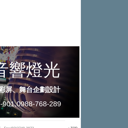
線生產 以彈性製造應對市場變化
Toyota歐洲純電車銷量翻倍 2026
團「燒肉Smile」跨界合作
出國、國旅都能用！iRent前進桃園
上半年成長113％
魅力 自成焦點 胡宇威擔任 The all-
機場
17.8PS 馬力怪物出閘！PGO TIG
new T-Roc 品牌大使 攜手Volkswagen展現
DC Line 完美演繹『出廠即戰力』，限時購
格上共享車暑期優惠登場 揪友註冊
不被定義的
車禮遇錯過不
最高送萬元租車金
MINI X 宜蘭凱渡廣場酒店 聯手開
啟夏日玩樂新航線
和運租車搶暑期國旅商機 暑期租車
5折起
NISSAN提醒車主留意「巴威」颱
風動態 提供救援協助與優惠維修
中華三菱同步啟動『夏季健診』 及
『天災救援服務』 提供車輛完整保障