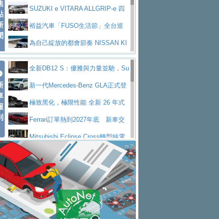
焦
V Prestige
SUZUKI e VITARA ALLGRIP-e 四
點
新
驅精神的純電新詮釋
裕益汽車「FUSO生活節」全台巡
聞
迴 結合生活體驗、交通安全與購車優惠
為自己綻放的都會節奏 NISSAN KI
CKS SAKURA
為品味獨具層峰買家打造的頂級座
全新DB12 S：優雅與力量並馳，Su
駕，MAZDA CX-90 33T AWD Premium Ca
安心舒適旅游的好夥伴 MG HS PH
新
per Tourer的顛峰之作
新一代Mercedes-Benz GLA正式登
ptain Seat
EV
許自己和家人一部舒適安全又高科
車
場 續航最高657公里、支援320kW快充
極致黑化，極限性能 全新 26 年式
報
技的座駕! Ford Territory中型油電休旅
後疫情時代最安全高效重型卡車FU
到
DEFENDER OCTA BLACK 限量登台
Ferrari訂單熱到2027年底 新車交
SO Super Great今日在台登場，結合先進安
中部車業老字號佳樂汽車取得Stella
付至少得等一年以上
Mitsubishi Eclipse Cross轉型純電
全輔助科技
ntis四品牌經銷權，全新多品牌旗艦展示中
屏東特搜大隊再添新利器 SITRAK
休旅 87kWh電池續航超過600公里
全新BMW 318i Touring豪華旅行車
心開幕啟用
救助器材車
買氣不衰、SUZUKI經銷商勇於開啟
全台限量200台 進化現型
不等零關稅的紅利，Jeep品牌今日
全新大店，新北都鈴木占地500坪土城旗艦
2025第七屆ISUZU運轉職人挑戰賽
起展開首批車交車
Volvo EX60 即將叩關，靜肅性、底
展示中心開幕
熱血登場 展現極致車技與專業職人精神
H2GP世界總決賽圓滿落幕 台灣團
盤與數位介面搶先揭露
Audi Q9 將於 2026 年底上市 旗艦
隊表現精彩
淨零減碳指標性應用 純電動水泥預