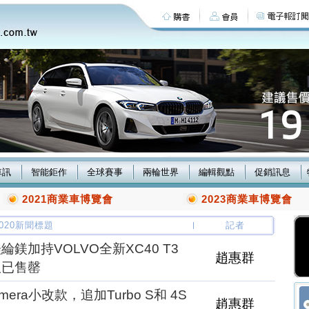
車訊
智能鉅作
全球賽事
兩輪世界
編輯觀點
促銷訊息
2021商業車博覽會
2023商業車博覽會
/2020新聞標題
記者
鎂加持VOLVO全新XC40 T3
趙惠群
版已售罄
era小改款，追加Turbo S和 4S
趙惠群