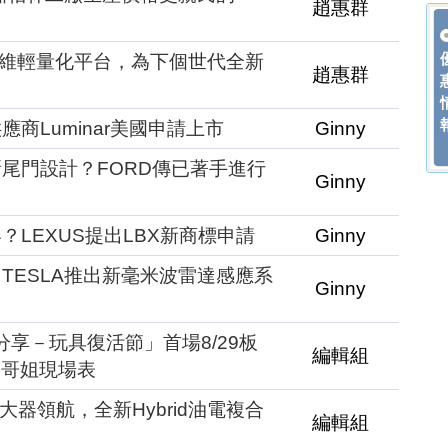
趙惠群
碳纖維輕量化平台，為下個世代全新
趙惠群
商Luminar美國申請上市
Ginny
入新尾門設計？FORD傳已著手進行
Ginny
LEXUS提出LBX新商標申請
Ginny
TESLA推出新毫米波雷達感應系
Ginny
愛分享－玩具復活節」首場8/29板
編輯組
O哥姐現場表
座駕大器領航，全新Hybrid油電複合
編輯組