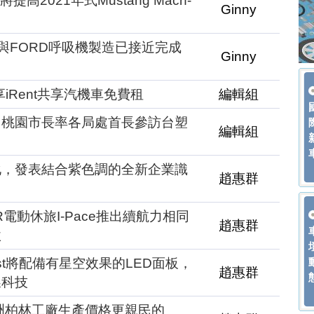
高2021年式Mustang Mach-
Ginny
與FORD呼吸機製造已接近完成
Ginny
iRent共享汽機車免費租
編輯組
！桃園市長率各局處首長參訪台塑
編輯組
化，發表結合紫色調的全新企業識
趙惠群
電動休旅I-Pace推出續航力相同
趙惠群
款
st將配備有星空效果的LED面板，
趙惠群
噪科技
歐洲柏林工廠生產價格更親民的