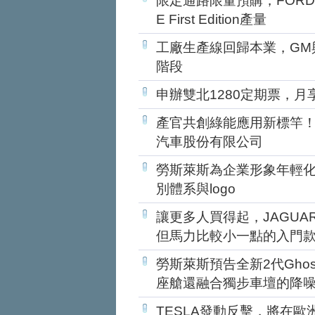
限定通路限量預購，FORD將提
E First Edition產量
工廠生產線回歸本業，GM
階段
申辦雙北1280定期票，月享
產官共創綠能應用新標竿
汽車股份有限公司
勞斯萊斯為企業形象年輕
別體系與logo
讓更多人買得起，JAGUAR
但馬力比較小一點的入門
勞斯萊斯預告全新2代Gho
座艙還融合獨步車壇的降
TESLA發動反擊，將在