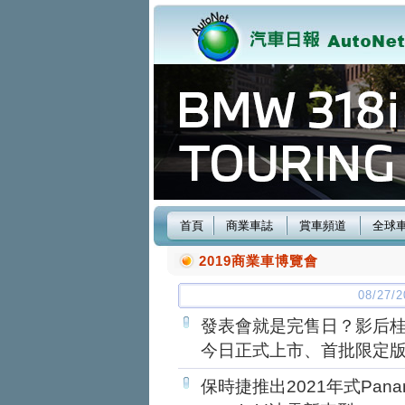
首頁
商業車誌
賞車頻道
全球
2019商業車博覽會
08/27
發表會就是完售日？影后桂綸
今日正式上市、首批限定
保時捷推出2021年式Panam