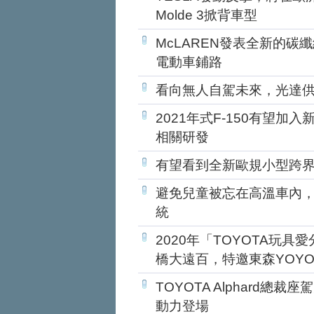
Molde 3掀背車型
McLAREN發表全新的
電動車鋪路
看向無人自駕未來，光達供應
2021年式F-150有望加
相關研發
有望看到全新歐規小型跨界？
避免兒童被忘在高溫車內，
統
2020年「TOYOTA玩具
橋大遠百，特邀東森YOY
TOYOTA Alphard總裁
動力登場