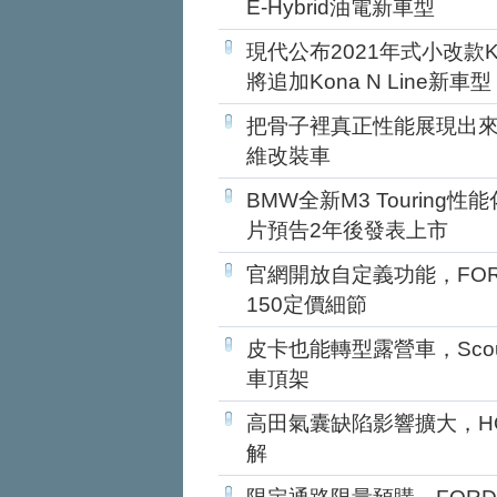
E-Hybrid油電新車型
現代公布2021年式小改款
將追加Kona N Line新車型
把骨子裡真正性能展現出來，賓
維改裝車
BMW全新M3 Tourin
片預告2年後發表上市
官網開放自定義功能，FOR
150定價細節
皮卡也能轉型露營車，Scout
車頂架
高田氣囊缺陷影響擴大，H
解