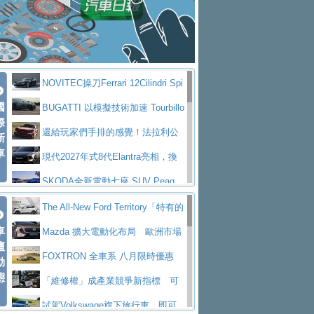
大型 SUV 鎖定七人座豪華市場
BMW攜手漫威電影【蜘蛛人：重生
拌車
消防車除了滅火裝備還需要什麼？
日】
Skoda 發表全新 Peaq 內裝：七人
一探SITRAK “準” 消防車的究竟
大益金龍初試啼聲，汽柴油5噸貨車
座純電旗艦 SUV，行李廂最大可達 935 公
全新純電 Mercedes-Benz C 400 4
不是對手
正宗年鑑2025年全球自動車年鑑1月
升
MATIC Electric 登場
奢華與科技大躍進，MAZDA全新3
NOVITEC操刀Ferrari 12Cilindri Spi
下旬問世！
2024第六屆ISUZU運轉職人挑戰賽
代CX-5全方位進化提前亮相並展開預售94.9
馬自達公布 2027 年式 MX-5 更
國
der 碳纖維空力、鍛造輪圈與Inconel排氣
BUGATTI 以模擬技術加速 Tourbillo
首度前進南台灣熱烈開戰
豪華電能休旅新星 Audi Q4 Sportba
際
萬起
新，新增 Yakudo 特別版
Skoda Peaq 發表全新電動動力系
上身
n 動態開發
還給玩家們手排的感覺！法拉利公
新
ck 55 e-tron S line
Scania Taiwan 逆風而行，加深力
統 最長續航逾 640 公里、支援雙向供電
BMW M2 首度導入 xDrive 四驅，
車
布12Cilidri Manaule手排超跑產品細節
現代2027年式8代Elantra亮相，換
道投資布局
美國與瑞士需求成關鍵推手
The all-new T-Roc 魅力 自成焦點
裝更銳利的造型、更先進的資訊娛樂系統及
SKODA全新電動七座 SUV Peaq
Maserati GT2 Stradale「Tribute to
更高效的動力
問世，擁有品牌史上最寬敞且豪華的座艙
AUDI推出首款高性能油電超跑Nuvo
The All-New Ford Territory「特有的
MC12」全球首度亮相
迎接 RANGE ROVER 品牌家族第
車
lari，0到100公里加速2.6秒、極速350公里
百年三叉戟傳奇再啟程 Maserati 重
安全感」 建構國產SUV安全新標竿
Mazda 擴大電動化布局 歐洲市場
壇
五位成員 全新 RANGE ROVER GT 預告登
造型華麗時尚、科技座艙再進化，P
／小時
返 1000 Miglia 傳承競速榮耀
法拉利首款純電跑車Luce亮相，最
首季銷售成長 12%
FOXTRON 全車系 八月限時優惠
動
場
eugeot 208小改款發表上市94.8萬起
態
大馬力超過1000匹並具備530公里最大續航
小車大空間、座艙科技更先進，SK
用車成本大減
「維修權」成產業競爭新指標 可
里程
ODA發表全新純電跨界休旅Eipq祭平民化車
賓士AMG.EA專屬平台首作，Merc
維修設計將重塑移動產品價值
試駕Volkswage旗下旅行車 即可