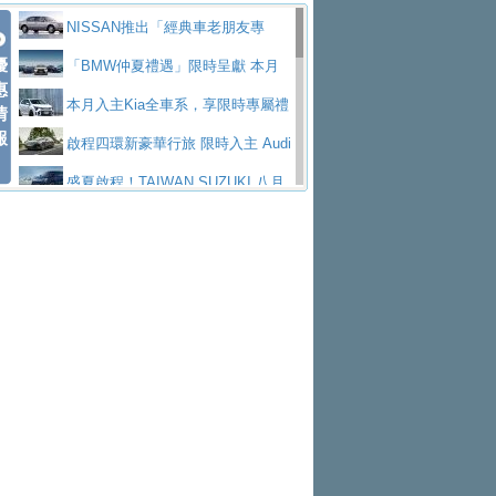
價89萬起
edes-AMG 全新GT 4-Door Coupe全球首發
福斯推出首款GTI純電性能掀背ID.
勇奪中型貨車銷售冠軍
父親節霸氣獻禮！PGO 威力125 最
NISSAN推出「經典車老朋友專
Polo GTI，擁有226匹馬力和零百加速 6.8
Jaguar 公布四門 GT車款正式車名
優
低入手價 $60,900 起 省油ｘ安全ｘ大空間
福斯商旅挺頭家 推出「德系質感 精
案」 以匠人精神煥新珍品座駕
「BMW仲夏禮遇」限時呈獻 本月
惠
秒的實力
為JAGUAR TYPE 01
終於跟上進度，LEXUS發表首款三
陪爸爸輕鬆
算圓夢」專案
yundai推出AllDayEnergy能源服
入主即享尊榮豪華五星假期 多元優購方案
本月入主Kia全車系，享限時專屬禮
情
報
排六座純電旗艦休旅 TZ
有錢也買不到的Golf R！福斯打造
務 讓電動車化身行動儲能系統
NISSAN X-TRAIL 上市首月銷量
同步實施
遇
啟程四環新豪華行旅 限時入主 Audi
全新Golf R 24h賽車將挑戰紐柏林24小時耐
SKODA公布全新小型純電跨界休旅
躋身同級前3名
Toyota歐洲純電車銷量翻倍 2026
A6 旗艦陣容 低月付5,888元起及3 年乙式險
盛夏啟程！TAIWAN SUZUKI 八月
久賽
Epiq內裝設計，預計5月19日全球首發
福斯全新 ID. Polo 起跳價約台幣94
上半年成長113％
XFORCE攜手臺南祀典大天后宮 試
購置金
禮遇全面升級
無懼暑假出行！ZS玩美Cool版與G5
萬，續航里程可達到455公里附氣動式按摩
福斯宣布Golf與T-Roc推出Full Hybri
乘就送限量「幸福駕到」過爐御守
Subaru推動燃油、油電與純電車混
0 PLUS酷涼特仕版升級通風座椅
Ford天外飛來禮 Territory旗艦響宴
座椅
d全油電複合動力車型，預計於今年第四季
KIA米蘭設計周展出Vision Meta Tu
線生產 以彈性製造應對市場變化
Volvo Trucks 承諾成為高科技供應
三件組 再享0利率 入主再抽美國雙人來回機
Forester油電版上市週年保固升級
上市
rismo概念車並公布所有相關資訊，未來將
BMW 旗艦房車7系列中期改款，外
鏈的可靠夥伴
格上租車暑期享8% LINE POINTS
票
父親節再享SUBARU爸氣豪禮
PEUGEOT、CITROEN「EN ROU
是命名為EV8
觀煥然一新、內裝科技與電動車續航里程大
借「東風」之力，HONDA推出中國
回饋 再抽黑鑰匙尊榮禮遇
匠心淬鍊展現世代躍進 ALL-NEW
TE！La Vie en Route｜法式日常，即刻啟
全能ZS翻玩新視界！全新27年式換
幅升級
製造日本重新貼牌全新4代Insight純電動休
MAZDA CX-5 延長保固禮遇限時實施
魅力 自成焦點 胡宇威擔任 The all-
程」 全車系享 5 年
裝曜黑風格套件 含舊換新60萬內輕鬆入手
暑假購車趁現在！ PGO 全車系一
旅
new T-Roc 品牌大使 攜手Volkswagen展現
2026 Honda Motorcycle Cruiser 風
日限定賞車會 指定車款送3,000元加油卡
特斯拉掀充電價格戰 EVOASIS推
不被定義的
格騎士趴圓滿落幕 風格由你定義！一起騎
Skoda Motorsport 125 週年 全台 R
訂閱制假日最低5.25元會員優惠
Honda Motorcycle攜手築間餐飲集