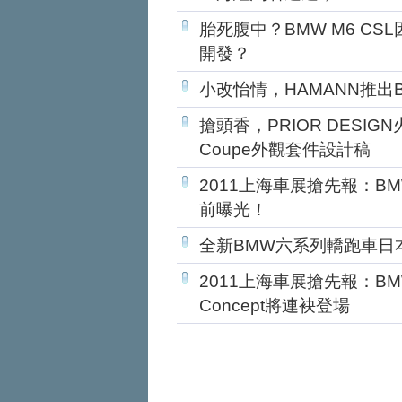
胎死腹中？BMW M6 C
開發？
小改怡情，HAMANN推出BM
搶頭香，PRIOR DESIGN
Coupe外觀套件設計稿
2011上海車展搶先報：BMW全
前曝光！
全新BMW六系列轎跑車日
2011上海車展搶先報：BMW 6
Concept將連袂登場