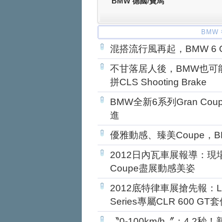
BMW 德國/寶馬
BMW
混搭流行風再起，BMW 6 Gr
不甘落居人後，BMW也可能推出6-
拼CLS Shooting Brake
BMW全新6系列Gran C
進
優雅動感、臻美Coupe，BM
2012日內瓦車展報導：現場直擊
Coupe盡展動感美姿
2012底特律車展搶先報：LUM
Series專屬CLR 600 GT
〝0-100km/h〞：4.2