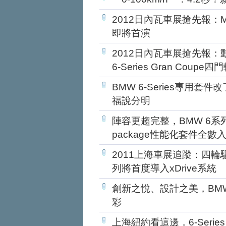
2012日內瓦車展搶先報：M族
即將首演
2012日內瓦車展搶先報
6-Series Gran Coupe四
BMW 6-Series專用套
福說分明
陣容更趨完整，BMW 6系列
package性能化套件全數
2011上海車展追蹤：四輪
列將首度導入xDrive系統
創新之悅、設計之美，BM
彩
上海紐約看這邊，6-Serie