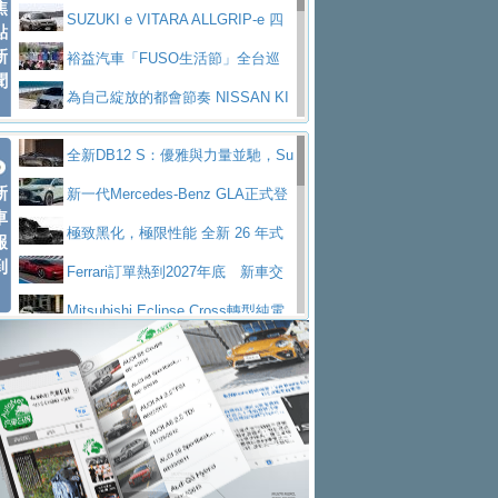
焦
V Prestige
SUZUKI e VITARA ALLGRIP-e 四
點
新
驅精神的純電新詮釋
裕益汽車「FUSO生活節」全台巡
聞
迴 結合生活體驗、交通安全與購車優惠
為自己綻放的都會節奏 NISSAN KI
CKS SAKURA
為品味獨具層峰買家打造的頂級座
全新DB12 S：優雅與力量並馳，Su
駕，MAZDA CX-90 33T AWD Premium Ca
安心舒適旅游的好夥伴 MG HS PH
新
per Tourer的顛峰之作
新一代Mercedes-Benz GLA正式登
ptain Seat
EV
許自己和家人一部舒適安全又高科
車
場 續航最高657公里、支援320kW快充
極致黑化，極限性能 全新 26 年式
報
技的座駕! Ford Territory中型油電休旅
後疫情時代最安全高效重型卡車FU
到
DEFENDER OCTA BLACK 限量登台
Ferrari訂單熱到2027年底 新車交
SO Super Great今日在台登場，結合先進安
中部車業老字號佳樂汽車取得Stella
付至少得等一年以上
Mitsubishi Eclipse Cross轉型純電
全輔助科技
ntis四品牌經銷權，全新多品牌旗艦展示中
屏東特搜大隊再添新利器 SITRAK
休旅 87kWh電池續航超過600公里
全新BMW 318i Touring豪華旅行車
心開幕啟用
救助器材車
買氣不衰、SUZUKI經銷商勇於開啟
全台限量200台 進化現型
不等零關稅的紅利，Jeep品牌今日
全新大店，新北都鈴木占地500坪土城旗艦
2025第七屆ISUZU運轉職人挑戰賽
起展開首批車交車
Volvo EX60 即將叩關，靜肅性、底
展示中心開幕
熱血登場 展現極致車技與專業職人精神
H2GP世界總決賽圓滿落幕 台灣團
盤與數位介面搶先揭露
Audi Q9 將於 2026 年底上市 旗艦
隊表現精彩
淨零減碳指標性應用 純電動水泥預