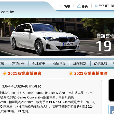
車訊
智能鉅作
全球賽事
兩輪世界
編輯觀點
促銷訊息
2021商業車博覽會
2023商業車博覽會
3.0-4.4L/320-407hp/FR
表Concept 6-Series Coupe之後，BMW於2010洛杉磯車展中，出
F13的6-Series Convertible敞篷車型。車身尺碼為
1365mm，軸距則為2855mm，較對手M-BENZ SL-Class硬是大上一號。初
650i兩車款，均採用渦輪增壓動力入駐。電動頂篷開閉時間分別為19/24
於300至350L之間。