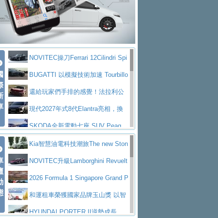
大型 SUV 鎖定七人座豪華市場
BMW攜手漫威電影【蜘蛛人：重生
拌車
消防車除了滅火裝備還需要什麼？
日】
Skoda 發表全新 Peaq 內裝：七人
一探SITRAK “準” 消防車的究竟
大益金龍初試啼聲，汽柴油5噸貨車
座純電旗艦 SUV，行李廂最大可達 935 公
全新純電 Mercedes-Benz C 400 4
不是對手
正宗年鑑2025年全球自動車年鑑1月
升
MATIC Electric 登場
奢華與科技大躍進，MAZDA全新3
NOVITEC操刀Ferrari 12Cilindri Spi
下旬問世！
2024第六屆ISUZU運轉職人挑戰賽
代CX-5全方位進化提前亮相並展開預售94.9
馬自達公布 2027 年式 MX-5 更
國
der 碳纖維空力、鍛造輪圈與Inconel排氣
BUGATTI 以模擬技術加速 Tourbillo
首度前進南台灣熱烈開戰
豪華電能休旅新星 Audi Q4 Sportba
際
萬起
新，新增 Yakudo 特別版
Skoda Peaq 發表全新電動動力系
上身
n 動態開發
還給玩家們手排的感覺！法拉利公
新
ck 55 e-tron S line
Scania Taiwan 逆風而行，加深力
統 最長續航逾 640 公里、支援雙向供電
BMW M2 首度導入 xDrive 四驅，
車
布12Cilidri Manaule手排超跑產品細節
現代2027年式8代Elantra亮相，換
道投資布局
美國與瑞士需求成關鍵推手
The all-new T-Roc 魅力 自成焦點
裝更銳利的造型、更先進的資訊娛樂系統及
SKODA全新電動七座 SUV Peaq
Maserati GT2 Stradale「Tribute to
更高效的動力
問世，擁有品牌史上最寬敞且豪華的座艙
AUDI推出首款高性能油電超跑Nuvo
Kia智慧油電科技潮旅The new Ston
MC12」全球首度亮相
迎接 RANGE ROVER 品牌家族第
車
lari，0到100公里加速2.6秒、極速350公里
百年三叉戟傳奇再啟程 Maserati 重
ic 1-7月累計銷量創歷史新高
NOVITEC升級Lamborghini Revuelt
壇
五位成員 全新 RANGE ROVER GT 預告登
造型華麗時尚、科技座艙再進化，P
／小時
返 1000 Miglia 傳承競速榮耀
法拉利首款純電跑車Luce亮相，最
o 綜效輸出增至1,048匹
2026 Formula 1 Singapore Grand P
動
場
eugeot 208小改款發表上市94.8萬起
態
大馬力超過1000匹並具備530公里最大續航
小車大空間、座艙科技更先進，SK
rix 新加坡大獎賽 Audi 極速之旅開放報名
和運租車榮獲國家品牌玉山獎 以智
里程
ODA發表全新純電跨界休旅Eipq祭平民化車
賓士AMG.EA專屬平台首作，Merc
慧移動與綠能創新
HYUNDAI PORTER II逆勢成長，