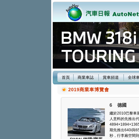
首頁
商業車誌
賞車頻道
全球
2019商業車博覽會
6
德國
繼於2010巴黎車展發
人意料的先推出代號為
4894×1894×
期先推出640i與
秒，行李廂空間則介