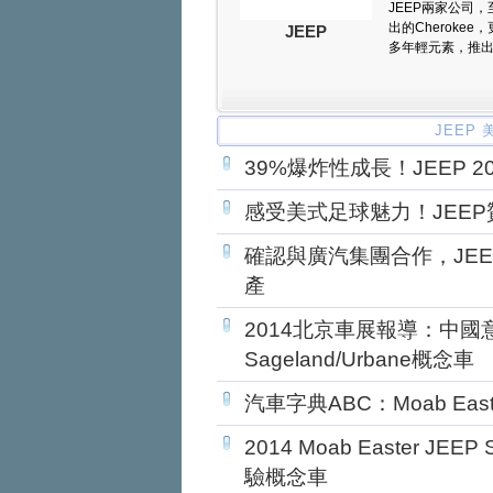
JEEP兩家公司，至
出的Cheroke
JEEP
多年輕元素，推
JEEP
39%爆炸性成長！JEEP 
感受美式足球魅力！JEEP
確認與廣汽集團合作，JEE
產
2014北京車展報導：中國意象
Sageland/Urbane概念車
汽車字典ABC：Moab Easter
2014 Moab Easter JE
驗概念車