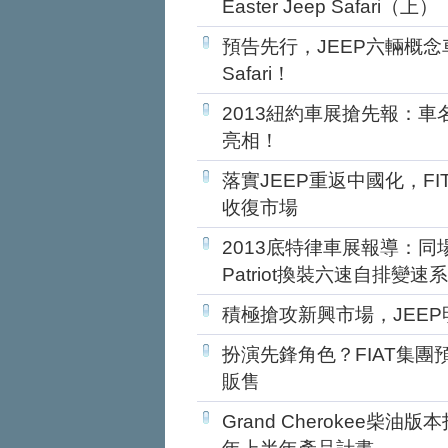
Easter Jeep Safari（上）
預告先行，JEEP六輛概念車即將
Safari！
2013紐約車展搶先報：車名未
亮相！
落實JEEP重返中國化，FI
收復市場
2013底特律車展報導：同場小
Patriot換裝六速自排變速
積極搶攻新興市場，JEE
扮演先鋒角色？FIAT集團
販售
Grand Cherokee柴油