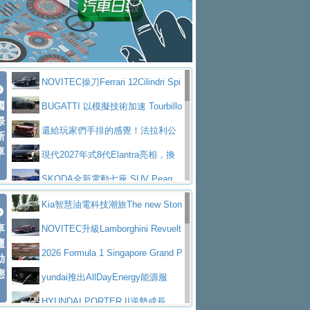
大型 SUV 鎖定七人座豪華市場
BMW攜手漫威電影【蜘蛛人：重生
拌車
消防車除了滅火裝備還需要什麼？
日】
Skoda 發表全新 Peaq 內裝：七人
一探SITRAK “準” 消防車的究竟
大益金龍初試啼聲，汽柴油5噸貨車
座純電旗艦 SUV，行李廂最大可達 935 公
全新純電 Mercedes-Benz C 400 4
不是對手
正宗年鑑2025年全球自動車年鑑1月
升
MATIC Electric 登場
奢華與科技大躍進，MAZDA全新3
NOVITEC操刀Ferrari 12Cilindri Spi
下旬問世！
2024第六屆ISUZU運轉職人挑戰賽
代CX-5全方位進化提前亮相並展開預售94.9
馬自達公布 2027 年式 MX-5 更
國
der 碳纖維空力、鍛造輪圈與Inconel排氣
BUGATTI 以模擬技術加速 Tourbillo
首度前進南台灣熱烈開戰
豪華電能休旅新星 Audi Q4 Sportba
際
萬起
新，新增 Yakudo 特別版
Skoda Peaq 發表全新電動動力系
上身
n 動態開發
還給玩家們手排的感覺！法拉利公
新
ck 55 e-tron S line
Scania Taiwan 逆風而行，加深力
統 最長續航逾 640 公里、支援雙向供電
BMW M2 首度導入 xDrive 四驅，
車
布12Cilidri Manaule手排超跑產品細節
現代2027年式8代Elantra亮相，換
道投資布局
美國與瑞士需求成關鍵推手
The all-new T-Roc 魅力 自成焦點
裝更銳利的造型、更先進的資訊娛樂系統及
SKODA全新電動七座 SUV Peaq
Maserati GT2 Stradale「Tribute to
更高效的動力
問世，擁有品牌史上最寬敞且豪華的座艙
AUDI推出首款高性能油電超跑Nuvo
Kia智慧油電科技潮旅The new Ston
MC12」全球首度亮相
迎接 RANGE ROVER 品牌家族第
車
lari，0到100公里加速2.6秒、極速350公里
百年三叉戟傳奇再啟程 Maserati 重
ic 1-7月累計銷量創歷史新高
NOVITEC升級Lamborghini Revuelt
壇
五位成員 全新 RANGE ROVER GT 預告登
造型華麗時尚、科技座艙再進化，P
／小時
返 1000 Miglia 傳承競速榮耀
法拉利首款純電跑車Luce亮相，最
o 綜效輸出增至1,048匹
2026 Formula 1 Singapore Grand P
動
場
eugeot 208小改款發表上市94.8萬起
態
大馬力超過1000匹並具備530公里最大續航
小車大空間、座艙科技更先進，SK
rix 新加坡大獎賽 Audi 極速之旅開放報名
yundai推出AllDayEnergy能源服
里程
ODA發表全新純電跨界休旅Eipq祭平民化車
賓士AMG.EA專屬平台首作，Merc
務 讓電動車化身行動儲能系統
HYUNDAI PORTER II逆勢成長，