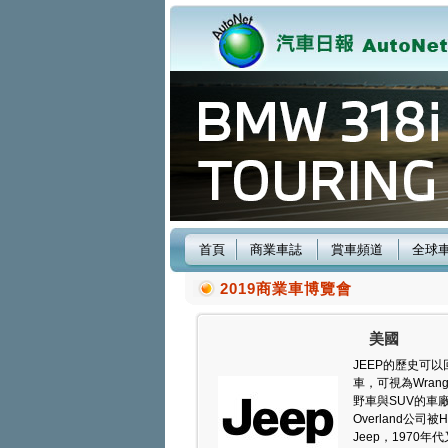
首頁
商業車誌
賞車頻道
全球
2019商業車博覽會
美國
JEEP的歷史可以
車，可視為Wran
野車與SUV的車廠，但
Overland公司被H
Jeep，1970