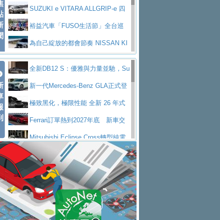
焦
V Prestige
SUZUKI e VITARA ALLGRIP-e 四
點
新
驅精神的純電新詮釋
裕益汽車「FUSO生活節」全台巡
聞
迴 結合生活體驗、交通安全與購車優惠
為自己綻放的都會節奏 NISSAN KI
CKS SAKURA
為品味獨具層峰買家打造的頂級座
全新DB12 S：優雅與力量並馳，Su
駕，MAZDA CX-90 33T AWD Premium Ca
安心舒適旅游的好夥伴 MG HS PH
新
per Tourer的顛峰之作
新一代Mercedes-Benz GLA正式登
ptain Seat
EV
許自己和家人一部舒適安全又高科
車
場 續航最高657公里、支援320kW快充
極致黑化，極限性能 全新 26 年式
報
技的座駕! Ford Territory中型油電休旅
後疫情時代最安全高效重型卡車FU
到
DEFENDER OCTA BLACK 限量登台
Ferrari訂單熱到2027年底 新車交
SO Super Great今日在台登場，結合先進安
中部車業老字號佳樂汽車取得Stella
付至少得等一年以上
Mitsubishi Eclipse Cross轉型純電
全輔助科技
ntis四品牌經銷權，全新多品牌旗艦展示中
屏東特搜大隊再添新利器 SITRAK
休旅 87kWh電池續航超過600公里
全新BMW 318i Touring豪華旅行車
心開幕啟用
救助器材車
買氣不衰、SUZUKI經銷商勇於開啟
全台限量200台 進化現型
不等零關稅的紅利，Jeep品牌今日
全新大店，新北都鈴木占地500坪土城旗艦
2025第七屆ISUZU運轉職人挑戰賽
起展開首批車交車
Volvo EX60 即將叩關，靜肅性、底
展示中心開幕
熱血登場 展現極致車技與專業職人精神
H2GP世界總決賽圓滿落幕 台灣團
盤與數位介面搶先揭露
Audi Q9 將於 2026 年底上市 旗艦
隊表現精彩
淨零減碳指標性應用 純電動水泥預