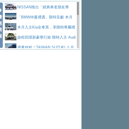
價89萬起
edes-AMG 全新GT 4-Door Coupe全球首發
福斯推出首款GTI純電性能掀背ID.
勇奪中型貨車銷售冠軍
父親節霸氣獻禮！PGO 威力125 最
NISSAN推出「經典車老朋友專
Polo GTI，擁有226匹馬力和零百加速 6.8
Jaguar 公布四門 GT車款正式車名
優
低入手價 $60,900 起 省油ｘ安全ｘ大空間
福斯商旅挺頭家 推出「德系質感 精
案」 以匠人精神煥新珍品座駕
「BMW仲夏禮遇」限時呈獻 本月
惠
秒的實力
為JAGUAR TYPE 01
終於跟上進度，LEXUS發表首款三
陪爸爸輕鬆
算圓夢」專案
和運租車榮獲國家品牌玉山獎 以智
入主即享尊榮豪華五星假期 多元優購方案
本月入主Kia全車系，享限時專屬禮
情
報
排六座純電旗艦休旅 TZ
有錢也買不到的Golf R！福斯打造
慧移動與綠能創新
Volvo Trucks 承諾成為高科技供應
同步實施
遇
啟程四環新豪華行旅 限時入主 Audi
全新Golf R 24h賽車將挑戰紐柏林24小時耐
SKODA公布全新小型純電跨界休旅
鏈的可靠夥伴
XFORCE攜手臺南祀典大天后宮 試
A6 旗艦陣容 低月付5,888元起及3 年乙式險
盛夏啟程！TAIWAN SUZUKI 八月
久賽
Epiq內裝設計，預計5月19日全球首發
福斯全新 ID. Polo 起跳價約台幣94
乘就送限量「幸福駕到」過爐御守
NISSAN X-TRAIL 上市首月銷量
購置金
禮遇全面升級
無懼暑假出行！ZS玩美Cool版與G5
萬，續航里程可達到455公里附氣動式按摩
福斯宣布Golf與T-Roc推出Full Hybri
躋身同級前3名
格上租車暑期享8% LINE POINTS
0 PLUS酷涼特仕版升級通風座椅
Ford天外飛來禮 Territory旗艦響宴
座椅
d全油電複合動力車型，預計於今年第四季
KIA米蘭設計周展出Vision Meta Tu
回饋 再抽黑鑰匙尊榮禮遇
Toyota歐洲純電車銷量翻倍 2026
三件組 再享0利率 入主再抽美國雙人來回機
Forester油電版上市週年保固升級
上市
rismo概念車並公布所有相關資訊，未來將
BMW 旗艦房車7系列中期改款，外
上半年成長113％
Subaru推動燃油、油電與純電車混
票
父親節再享SUBARU爸氣豪禮
PEUGEOT、CITROEN「EN ROU
是命名為EV8
觀煥然一新、內裝科技與電動車續航里程大
借「東風」之力，HONDA推出中國
線生產 以彈性製造應對市場變化
魅力 自成焦點 胡宇威擔任 The all-
TE！La Vie en Route｜法式日常，即刻啟
全能ZS翻玩新視界！全新27年式換
幅升級
製造日本重新貼牌全新4代Insight純電動休
new T-Roc 品牌大使 攜手Volkswagen展現
匠心淬鍊展現世代躍進 ALL-NEW
程」 全車系享 5 年
裝曜黑風格套件 含舊換新60萬內輕鬆入手
暑假購車趁現在！ PGO 全車系一
旅
不被定義的
MAZDA CX-5 延長保固禮遇限時實施
2026 Honda Motorcycle Cruiser 風
日限定賞車會 指定車款送3,000元加油卡
特斯拉掀充電價格戰 EVOASIS推
格騎士趴圓滿落幕 風格由你定義！一起騎
全台最速充電樁降臨桃園！ 華城電
訂閱制假日最低5.25元會員優惠
Honda Motorcycle攜手築間餐飲集