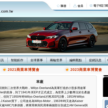
車訊
智能鉅作
全球賽事
兩輪世界
編輯觀點
促銷訊息
2021商業車博覽會
2023商業車博覽會
車廠
回朔到二次世界大戰時，Willys Overland為美軍打造的小型多用途軍
gler的前身，到了1941年JEEP才正式成立，為世界上少數專注於生產越
到了1950年時Willys-Overland才將JEEP註冊，1953年Willys
.J.Kaiser買下，公司改名為Willys-Motor，1963年時又改為Kaiser
年代又被AMC汽車併購，將軍用車與民用車兩個部分別成立AM General與