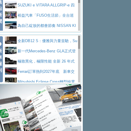
焦
V Prestige
SUZUKI e VITARA ALLGRIP-e 四
點
新
驅精神的純電新詮釋
裕益汽車「FUSO生活節」全台巡
聞
迴 結合生活體驗、交通安全與購車優惠
為自己綻放的都會節奏 NISSAN KI
CKS SAKURA
為品味獨具層峰買家打造的頂級座
全新DB12 S：優雅與力量並馳，Su
駕，MAZDA CX-90 33T AWD Premium Ca
安心舒適旅游的好夥伴 MG HS PH
新
per Tourer的顛峰之作
新一代Mercedes-Benz GLA正式登
ptain Seat
EV
許自己和家人一部舒適安全又高科
車
場 續航最高657公里、支援320kW快充
極致黑化，極限性能 全新 26 年式
報
技的座駕! Ford Territory中型油電休旅
後疫情時代最安全高效重型卡車FU
到
DEFENDER OCTA BLACK 限量登台
Ferrari訂單熱到2027年底 新車交
SO Super Great今日在台登場，結合先進安
中部車業老字號佳樂汽車取得Stella
付至少得等一年以上
Mitsubishi Eclipse Cross轉型純電
全輔助科技
ntis四品牌經銷權，全新多品牌旗艦展示中
屏東特搜大隊再添新利器 SITRAK
休旅 87kWh電池續航超過600公里
全新BMW 318i Touring豪華旅行車
心開幕啟用
救助器材車
買氣不衰、SUZUKI經銷商勇於開啟
全台限量200台 進化現型
不等零關稅的紅利，Jeep品牌今日
全新大店，新北都鈴木占地500坪土城旗艦
2025第七屆ISUZU運轉職人挑戰賽
起展開首批車交車
Volvo EX60 即將叩關，靜肅性、底
展示中心開幕
熱血登場 展現極致車技與專業職人精神
H2GP世界總決賽圓滿落幕 台灣團
盤與數位介面搶先揭露
Audi Q9 將於 2026 年底上市 旗艦
隊表現精彩
淨零減碳指標性應用 純電動水泥預