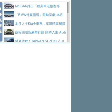
價89萬起
edes-AMG 全新GT 4-Door Coupe全球首發
福斯推出首款GTI純電性能掀背ID.
享有精品咖啡卡
Kia智慧油電科技潮旅The new Ston
NISSAN推出「經典車老朋友專
Polo GTI，擁有226匹馬力和零百加速 6.8
Jaguar 公布四門 GT車款正式車名
優
ic 1-7月累計銷量創歷史新高
NOVITEC升級Lamborghini Revuelt
案」 以匠人精神煥新珍品座駕
「BMW仲夏禮遇」限時呈獻 本月
惠
秒的實力
為JAGUAR TYPE 01
終於跟上進度，LEXUS發表首款三
o 綜效輸出增至1,048匹
HYUNDAI PORTER II逆勢成長，
入主即享尊榮豪華五星假期 多元優購方案
本月入主Kia全車系，享限時專屬禮
情
報
排六座純電旗艦休旅 TZ
有錢也買不到的Golf R！福斯打造
勇奪中型貨車銷售冠軍
福斯商旅挺頭家 推出「德系質感 精
同步實施
遇
啟程四環新豪華行旅 限時入主 Audi
全新Golf R 24h賽車將挑戰紐柏林24小時耐
SKODA公布全新小型純電跨界休旅
算圓夢」專案
和運租車榮獲國家品牌玉山獎 以智
A6 旗艦陣容 低月付5,888元起及3 年乙式險
盛夏啟程！TAIWAN SUZUKI 八月
久賽
Epiq內裝設計，預計5月19日全球首發
福斯全新 ID. Polo 起跳價約台幣94
慧移動與綠能創新
父親節霸氣獻禮！PGO 威力125 最
購置金
禮遇全面升級
無懼暑假出行！ZS玩美Cool版與G5
萬，續航里程可達到455公里附氣動式按摩
福斯宣布Golf與T-Roc推出Full Hybri
低入手價 $60,900 起 省油ｘ安全ｘ大空間
2026 Formula 1 Singapore Grand P
0 PLUS酷涼特仕版升級通風座椅
Ford天外飛來禮 Territory旗艦響宴
座椅
d全油電複合動力車型，預計於今年第四季
KIA米蘭設計周展出Vision Meta Tu
陪爸爸輕鬆
rix 新加坡大獎賽 Audi 極速之旅開放報名
Hyundai推出AllDayEnergy能源服
三件組 再享0利率 入主再抽美國雙人來回機
Forester油電版上市週年保固升級
上市
rismo概念車並公布所有相關資訊，未來將
BMW 旗艦房車7系列中期改款，外
務 讓電動車化身行動儲能系統
NISSAN X-TRAIL 上市首月銷量
票
父親節再享SUBARU爸氣豪禮
PEUGEOT、CITROEN「EN ROU
是命名為EV8
觀煥然一新、內裝科技與電動車續航里程大
借「東風」之力，HONDA推出中國
躋身同級前3名
XFORCE攜手臺南祀典大天后宮 試
TE！La Vie en Route｜法式日常，即刻啟
全能ZS翻玩新視界！全新27年式換
幅升級
製造日本重新貼牌全新4代Insight純電動休
乘就送限量「幸福駕到」過爐御守
格上租車暑期享8% LINE POINTS
程」 全車系享 5 年
裝曜黑風格套件 含舊換新60萬內輕鬆入手
暑假購車趁現在！ PGO 全車系一
旅
回饋 再抽黑鑰匙尊榮禮遇
Volvo Trucks 承諾成為高科技供應
日限定賞車會 指定車款送3,000元加油卡
特斯拉掀充電價格戰 EVOASIS推
鏈的可靠夥伴
Subaru推動燃油、油電與純電車混
訂閱制假日最低5.25元會員優惠
Honda Motorcycle攜手築間餐飲集