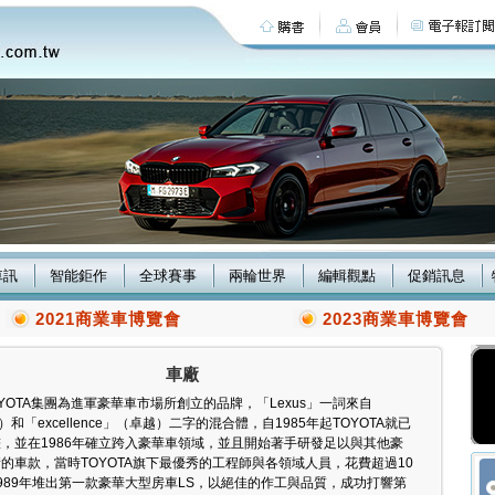
車訊
智能鉅作
全球賽事
兩輪世界
編輯觀點
促銷訊息
2021商業車博覽會
2023商業車博覽會
車廠
OYOTA集團為進軍豪華車市場所創立的品牌，「Lexus」一詞來自
華）和「excellence」（卓越）二字的混合體，自1985年起TOYOTA就已
，並在1986年確立跨入豪華車領域，並且開始著手研發足以與其他豪
的車款，當時TOYOTA旗下最優秀的工程師與各領域人員，花費超過10
989年堆出第一款豪華大型房車LS，以絕佳的作工與品質，成功打響第