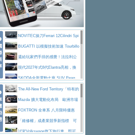
大型 SUV 鎖定七人座豪華市場
BMW攜手漫威電影【蜘蛛人：重生
拌車
消防車除了滅火裝備還需要什麼？
日】
Skoda 發表全新 Peaq 內裝：七人
一探SITRAK “準” 消防車的究竟
大益金龍初試啼聲，汽柴油5噸貨車
座純電旗艦 SUV，行李廂最大可達 935 公
全新純電 Mercedes-Benz C 400 4
不是對手
正宗年鑑2025年全球自動車年鑑1月
升
MATIC Electric 登場
奢華與科技大躍進，MAZDA全新3
NOVITEC操刀Ferrari 12Cilindri Spi
下旬問世！
2024第六屆ISUZU運轉職人挑戰賽
代CX-5全方位進化提前亮相並展開預售94.9
馬自達公布 2027 年式 MX-5 更
國
der 碳纖維空力、鍛造輪圈與Inconel排氣
BUGATTI 以模擬技術加速 Tourbillo
首度前進南台灣熱烈開戰
豪華電能休旅新星 Audi Q4 Sportba
際
萬起
新，新增 Yakudo 特別版
Skoda Peaq 發表全新電動動力系
上身
n 動態開發
還給玩家們手排的感覺！法拉利公
新
ck 55 e-tron S line
Scania Taiwan 逆風而行，加深力
統 最長續航逾 640 公里、支援雙向供電
BMW M2 首度導入 xDrive 四驅，
車
布12Cilidri Manaule手排超跑產品細節
現代2027年式8代Elantra亮相，換
道投資布局
美國與瑞士需求成關鍵推手
The all-new T-Roc 魅力 自成焦點
裝更銳利的造型、更先進的資訊娛樂系統及
SKODA全新電動七座 SUV Peaq
Maserati GT2 Stradale「Tribute to
更高效的動力
問世，擁有品牌史上最寬敞且豪華的座艙
AUDI推出首款高性能油電超跑Nuvo
The All-New Ford Territory「特有的
MC12」全球首度亮相
迎接 RANGE ROVER 品牌家族第
車
lari，0到100公里加速2.6秒、極速350公里
百年三叉戟傳奇再啟程 Maserati 重
安全感」 建構國產SUV安全新標竿
Mazda 擴大電動化布局 歐洲市場
壇
五位成員 全新 RANGE ROVER GT 預告登
造型華麗時尚、科技座艙再進化，P
／小時
返 1000 Miglia 傳承競速榮耀
法拉利首款純電跑車Luce亮相，最
首季銷售成長 12%
FOXTRON 全車系 八月限時優惠
動
場
eugeot 208小改款發表上市94.8萬起
態
大馬力超過1000匹並具備530公里最大續航
小車大空間、座艙科技更先進，SK
用車成本大減
「維修權」成產業競爭新指標 可
里程
ODA發表全新純電跨界休旅Eipq祭平民化車
賓士AMG.EA專屬平台首作，Merc
維修設計將重塑移動產品價值
試駕Volkswage旗下旅行車 即可