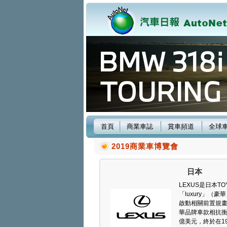
首頁
商業車誌
賞車頻道
全球
2019商業車博覽會
日本
LEXUS是日本T
「luxury」（豪
啟動相關前置規畫
華品牌車款相抗衡
億美元，終於在1