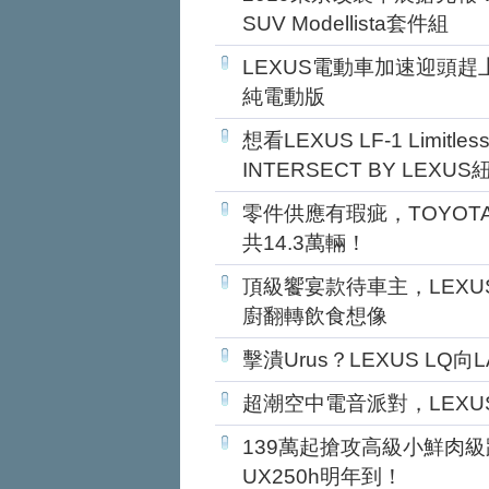
SUV Modellista套件組
LEXUS電動車加速迎頭趕
純電動版
想看LEXUS LF-1 Limitl
INTERSECT BY LEXU
零件供應有瑕疵，TOYOT
共14.3萬輛！
頂級饗宴款待車主，LEXUS 
廚翻轉飲食想像
擊潰Urus？LEXUS LQ向
超潮空中電音派對，LEXU
139萬起搶攻高級小鮮肉級距
UX250h明年到！