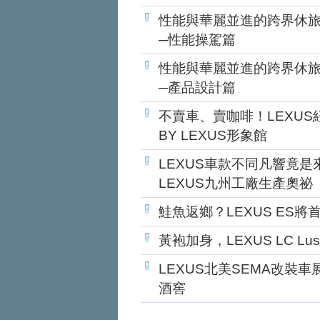
性能與華麗並進的跨界休旅
─性能操駕篇
性能與華麗並進的跨界休旅
─產品設計篇
不賣車、賣咖啡！LEXUS紐
BY LEXUS形象館
LEXUS車款不同凡響竟
LEXUS九州工廠生產奧祕
鮭魚返鄉？LEXUS ES
黃袍加身，LEXUS LC Luster
LEXUS北美SEMA改裝
酒窖