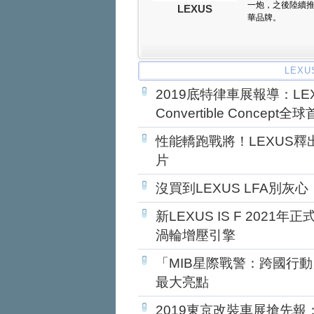
一炮，之後陸續
LEXUS
華品牌。
LEX
2019底特律車展報導：LE
Convertible Concept全
性能轎跑戰將！LEXUS釋出全新
片
沒買到LEXUS LFA別
新LEXUS IS F 2021
渦輪增壓引擎
「MIB星際戰警：跨國行動」
最大亮點
2019東京改裝車展搶先報：