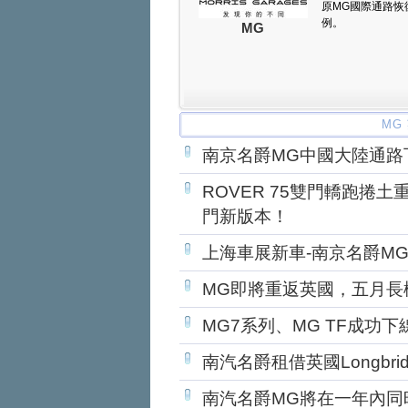
原MG國際通路恢
例。
MG
MG
南京名爵MG中國大陸通路
ROVER 75雙門轎跑捲
門新版本！
上海車展新車-南京名爵MG
MG即將重返英國，五月長
MG7系列、MG TF成功
南汽名爵租借英國Longbr
南汽名爵MG將在一年內同