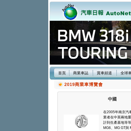
首頁
商業車誌
賞車頻道
全球
2019商業車博覽會
中國
在2005年南京汽
業者在中英兩地
計到生產基地等等
MG6、MG GT