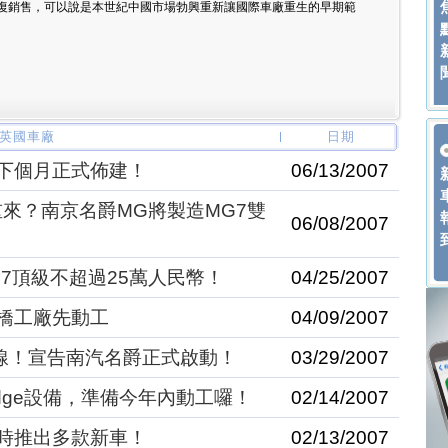
復銷售，可以說是本世紀中國市場勃興重新讓國際車廠重生的早期範
 英國車廠
日期
下個月正式佈建！
06/13/2007
土重來？南京名爵MG將製造MG7雙
06/08/2007
7頂級不超過25萬人民幣！
04/25/2007
橋工廠先動工
04/09/2007
下線！宣告南汽名爵正式啟動！
03/29/2007
idge設備，準備今年內動工囉！
02/14/2007
時推出多款新車！
02/13/2007