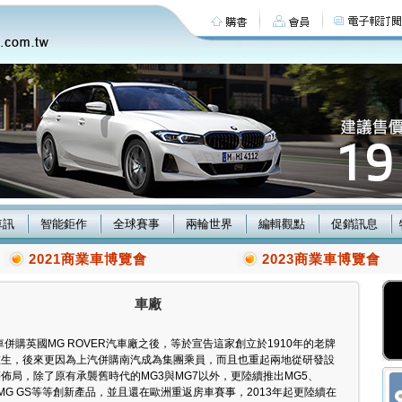
車訊
智能鉅作
全球賽事
兩輪世界
編輯觀點
促銷訊息
2021商業車博覽會
2023商業車博覽會
車廠
車併購英國MG ROVER汽車廠之後，等於宣告這家創立於1910年的老牌
重生，後來更因為上汽併購南汽成為集團乘員，而且也重起兩地從研發設
佈局，除了原有承襲舊時代的MG3與MG7以外，更陸續推出MG5、
與 MG GS等等創新產品，並且還在歐洲重返房車賽事，2013年起更陸續在