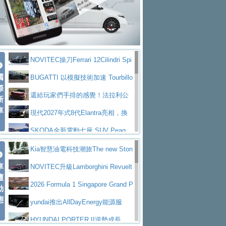
大型 SUV 鎖定七人座豪華市場
BMW攜手漫威電影【蜘蛛人：重生
拌車
消防車除了滅火裝備還需要什麼？
日】
Skoda 發表全新 Peaq 內裝：七人
一探SITRAK “準” 消防車的究竟
大益金龍初試啼聲，汽柴油5噸貨車
座純電旗艦 SUV，行李廂最大可達 935 公
全新純電 Mercedes-Benz C 400 4
不是對手
正宗年鑑2025年全球自動車年鑑1月
升
MATIC Electric 登場
奢華與科技大躍進，MAZDA全新3
NOVITEC操刀Ferrari 12Cilindri Spi
下旬問世！
2024第六屆ISUZU運轉職人挑戰賽
代CX-5全方位進化提前亮相並展開預售94.9
馬自達公布 2027 年式 MX-5 更
國
der 碳纖維空力、鍛造輪圈與Inconel排氣
BUGATTI 以模擬技術加速 Tourbillo
首度前進南台灣熱烈開戰
豪華電能休旅新星 Audi Q4 Sportba
際
萬起
新，新增 Yakudo 特別版
Skoda Peaq 發表全新電動動力系
上身
n 動態開發
還給玩家們手排的感覺！法拉利公
新
ck 55 e-tron S line
Scania Taiwan 逆風而行，加深力
統 最長續航逾 640 公里、支援雙向供電
BMW M2 首度導入 xDrive 四驅，
車
布12Cilidri Manaule手排超跑產品細節
現代2027年式8代Elantra亮相，換
道投資布局
美國與瑞士需求成關鍵推手
The all-new T-Roc 魅力 自成焦點
裝更銳利的造型、更先進的資訊娛樂系統及
SKODA全新電動七座 SUV Peaq
Maserati GT2 Stradale「Tribute to
更高效的動力
問世，擁有品牌史上最寬敞且豪華的座艙
AUDI推出首款高性能油電超跑Nuvo
Kia智慧油電科技潮旅The new Ston
MC12」全球首度亮相
迎接 RANGE ROVER 品牌家族第
車
lari，0到100公里加速2.6秒、極速350公里
百年三叉戟傳奇再啟程 Maserati 重
ic 1-7月累計銷量創歷史新高
NOVITEC升級Lamborghini Revuelt
壇
五位成員 全新 RANGE ROVER GT 預告登
造型華麗時尚、科技座艙再進化，P
／小時
返 1000 Miglia 傳承競速榮耀
法拉利首款純電跑車Luce亮相，最
o 綜效輸出增至1,048匹
2026 Formula 1 Singapore Grand P
動
場
eugeot 208小改款發表上市94.8萬起
態
大馬力超過1000匹並具備530公里最大續航
小車大空間、座艙科技更先進，SK
rix 新加坡大獎賽 Audi 極速之旅開放報名
yundai推出AllDayEnergy能源服
里程
ODA發表全新純電跨界休旅Eipq祭平民化車
賓士AMG.EA專屬平台首作，Merc
務 讓電動車化身行動儲能系統
HYUNDAI PORTER II逆勢成長，