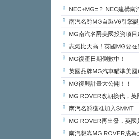
NEC+MG=？ NEC建
南汽名爵MG自製V6引擎
MG南汽名爵美國投資項目
志氣比天高！英國MG要在
MG復產日期倒數中！
英國品牌MG汽車瞄準美國
MG復興計畫大公開！！
MG ROVER改朝換代，
南汽名爵獲准加入SMMT
MG ROVER再出發，英
南汽想靠MG ROVER成