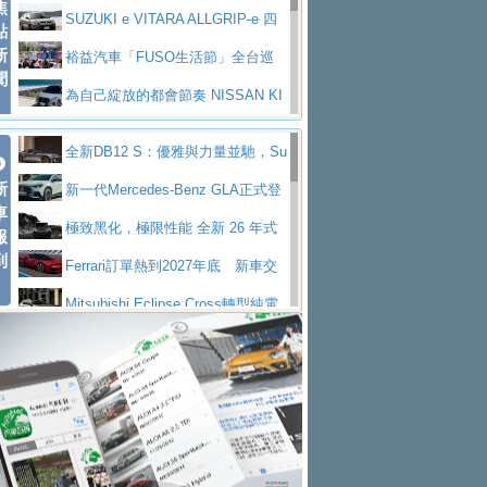
焦
V Prestige
SUZUKI e VITARA ALLGRIP-e 四
點
新
驅精神的純電新詮釋
裕益汽車「FUSO生活節」全台巡
聞
迴 結合生活體驗、交通安全與購車優惠
為自己綻放的都會節奏 NISSAN KI
CKS SAKURA
為品味獨具層峰買家打造的頂級座
全新DB12 S：優雅與力量並馳，Su
駕，MAZDA CX-90 33T AWD Premium Ca
安心舒適旅游的好夥伴 MG HS PH
新
per Tourer的顛峰之作
新一代Mercedes-Benz GLA正式登
ptain Seat
EV
許自己和家人一部舒適安全又高科
車
場 續航最高657公里、支援320kW快充
極致黑化，極限性能 全新 26 年式
報
技的座駕! Ford Territory中型油電休旅
後疫情時代最安全高效重型卡車FU
到
DEFENDER OCTA BLACK 限量登台
Ferrari訂單熱到2027年底 新車交
SO Super Great今日在台登場，結合先進安
中部車業老字號佳樂汽車取得Stella
付至少得等一年以上
Mitsubishi Eclipse Cross轉型純電
全輔助科技
ntis四品牌經銷權，全新多品牌旗艦展示中
屏東特搜大隊再添新利器 SITRAK
休旅 87kWh電池續航超過600公里
全新BMW 318i Touring豪華旅行車
心開幕啟用
救助器材車
買氣不衰、SUZUKI經銷商勇於開啟
全台限量200台 進化現型
不等零關稅的紅利，Jeep品牌今日
全新大店，新北都鈴木占地500坪土城旗艦
2025第七屆ISUZU運轉職人挑戰賽
起展開首批車交車
Volvo EX60 即將叩關，靜肅性、底
展示中心開幕
熱血登場 展現極致車技與專業職人精神
H2GP世界總決賽圓滿落幕 台灣團
盤與數位介面搶先揭露
Audi Q9 將於 2026 年底上市 旗艦
隊表現精彩
淨零減碳指標性應用 純電動水泥預