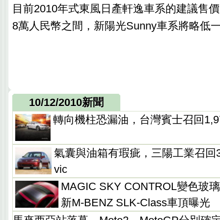
目前2010年式東風日產軒逸車系的建議售價，介於
8萬人民幣之間，新陽光Sunny車系將略低
10/12/2010新聞
轉向機柱恐漏油，台灣賓士召回1,979輛
氣囊與油箱有瑕疵，三陽工業召回3,92
vic
MAGIC SKY CONTROL變
新M-BENZ SLK-Class車頂曝光