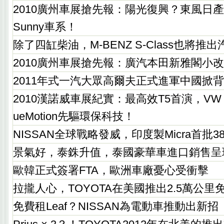
2010廣州車展搶先報：陽光復興？東風日
Sunny車系！
除了四缸柴油，M-BENZ S-Class也將推
2010廣州車展搶先報：廣汽本田新雅閣小
2011年式一汽大眾高爾夫正式進軍中國掀
2010漢諾威車展紀實：最高效T5首演，VW Tra
ueMotion先驅環保科技！
NISSAN全球戰略發威，印度製Micra首批3
景氣好，泰銖升值，泰國豪華車進口銷售呈
歐韓正式簽署FTA，歐洲車廠憂心受衝擊
拉攏人心，TOYOTA在美國推出2.5萬公里
免費租Leaf？NISSAN為電動車推動出新招