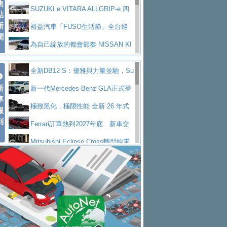
焦
V Prestige
SUZUKI e VITARA ALLGRIP-e 四
點
新
驅精神的純電新詮釋
裕益汽車「FUSO生活節」全台巡
聞
迴 結合生活體驗、交通安全與購車優惠
為自己綻放的都會節奏 NISSAN KI
CKS SAKURA
為品味獨具層峰買家打造的頂級座
全新DB12 S：優雅與力量並馳，Su
駕，MAZDA CX-90 33T AWD Premium Ca
安心舒適旅游的好夥伴 MG HS PH
新
per Tourer的顛峰之作
新一代Mercedes-Benz GLA正式登
ptain Seat
EV
許自己和家人一部舒適安全又高科
車
場 續航最高657公里、支援320kW快充
極致黑化，極限性能 全新 26 年式
報
技的座駕! Ford Territory中型油電休旅
後疫情時代最安全高效重型卡車FU
到
DEFENDER OCTA BLACK 限量登台
Ferrari訂單熱到2027年底 新車交
SO Super Great今日在台登場，結合先進安
中部車業老字號佳樂汽車取得Stella
付至少得等一年以上
Mitsubishi Eclipse Cross轉型純電
全輔助科技
ntis四品牌經銷權，全新多品牌旗艦展示中
屏東特搜大隊再添新利器 SITRAK
休旅 87kWh電池續航超過600公里
全新BMW 318i Touring豪華旅行車
心開幕啟用
救助器材車
買氣不衰、SUZUKI經銷商勇於開啟
全台限量200台 進化現型
不等零關稅的紅利，Jeep品牌今日
全新大店，新北都鈴木占地500坪土城旗艦
2025第七屆ISUZU運轉職人挑戰賽
起展開首批車交車
Volvo EX60 即將叩關，靜肅性、底
展示中心開幕
熱血登場 展現極致車技與專業職人精神
H2GP世界總決賽圓滿落幕 台灣團
盤與數位介面搶先揭露
Audi Q9 將於 2026 年底上市 旗艦
隊表現精彩
淨零減碳指標性應用 純電動水泥預