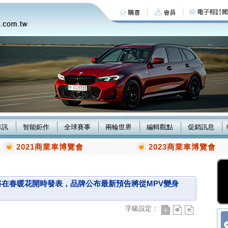
車訊
智能鉅作
全球賽事
兩輪世界
編輯觀點
促銷訊息
2021商業車博覽會
2023商業車博覽會
ace將在春暖花開時發表，品牌公布最新預告將從MPV變身
字級設定：