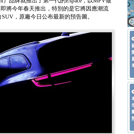
ault）品牌就推出了第一代的Espace，以MPV做
型即將今年春天推出，特別的是它將因應潮流
台SUV，原廠今日公布最新的預告圖。