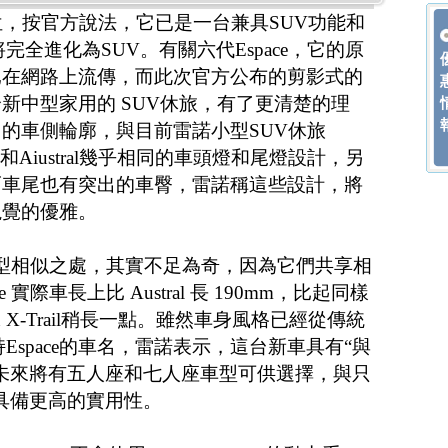
品定位，按官方說法，它已是一台兼具SUV功能和
完全進化為SUV。有關六代Espace，它的原
已在網路上流傳，而此次官方公布的剪影式的
新中型家用的 SUV休旅，有了更清楚的理
的車側輪廓，與目前雷諾小型SUV休旅
有和Aiustral幾乎相同的車頭燈和尾燈設計，另
而車尾也有突出的車臀，雷諾稱這些設計，將
視覺的優雅。
l 之間的造型相似之處，其實不足為奇，因為它們共享相
ce 實際車長上比 Austral 長 190mm，比起同樣
n X-Trail稍長一點。雖然車身風格已經從傳統
Espace的車名，雷諾表示，這台新車具有“與
未來將有五人座和七人座車型可供選擇，與只
，它具備更高的實用性。