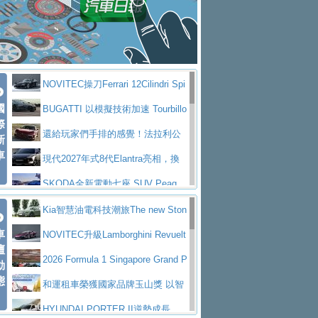
大型 SUV 鎖定七人座豪華市場
BMW攜手漫威電影【蜘蛛人：重生
拌車
消防車除了滅火裝備還需要什麼？
日】
Skoda 發表全新 Peaq 內裝：七人
一探SITRAK “準” 消防車的究竟
大益金龍初試啼聲，汽柴油5噸貨車
座純電旗艦 SUV，行李廂最大可達 935 公
全新純電 Mercedes-Benz C 400 4
不是對手
正宗年鑑2025年全球自動車年鑑1月
升
MATIC Electric 登場
奢華與科技大躍進，MAZDA全新3
NOVITEC操刀Ferrari 12Cilindri Spi
下旬問世！
2024第六屆ISUZU運轉職人挑戰賽
代CX-5全方位進化提前亮相並展開預售94.9
馬自達公布 2027 年式 MX-5 更
國
der 碳纖維空力、鍛造輪圈與Inconel排氣
BUGATTI 以模擬技術加速 Tourbillo
首度前進南台灣熱烈開戰
豪華電能休旅新星 Audi Q4 Sportba
際
萬起
新，新增 Yakudo 特別版
Skoda Peaq 發表全新電動動力系
上身
n 動態開發
還給玩家們手排的感覺！法拉利公
新
ck 55 e-tron S line
Scania Taiwan 逆風而行，加深力
統 最長續航逾 640 公里、支援雙向供電
BMW M2 首度導入 xDrive 四驅，
車
布12Cilidri Manaule手排超跑產品細節
現代2027年式8代Elantra亮相，換
道投資布局
美國與瑞士需求成關鍵推手
The all-new T-Roc 魅力 自成焦點
裝更銳利的造型、更先進的資訊娛樂系統及
SKODA全新電動七座 SUV Peaq
Maserati GT2 Stradale「Tribute to
更高效的動力
問世，擁有品牌史上最寬敞且豪華的座艙
AUDI推出首款高性能油電超跑Nuvo
Kia智慧油電科技潮旅The new Ston
MC12」全球首度亮相
迎接 RANGE ROVER 品牌家族第
車
lari，0到100公里加速2.6秒、極速350公里
百年三叉戟傳奇再啟程 Maserati 重
ic 1-7月累計銷量創歷史新高
NOVITEC升級Lamborghini Revuelt
壇
五位成員 全新 RANGE ROVER GT 預告登
造型華麗時尚、科技座艙再進化，P
／小時
返 1000 Miglia 傳承競速榮耀
法拉利首款純電跑車Luce亮相，最
o 綜效輸出增至1,048匹
2026 Formula 1 Singapore Grand P
動
場
eugeot 208小改款發表上市94.8萬起
態
大馬力超過1000匹並具備530公里最大續航
小車大空間、座艙科技更先進，SK
rix 新加坡大獎賽 Audi 極速之旅開放報名
和運租車榮獲國家品牌玉山獎 以智
里程
ODA發表全新純電跨界休旅Eipq祭平民化車
賓士AMG.EA專屬平台首作，Merc
慧移動與綠能創新
HYUNDAI PORTER II逆勢成長，