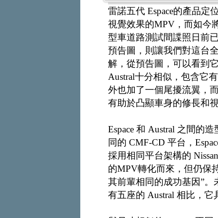
雷諾五代 Espace的產
視覺效果的MPV，而如今將
型車道路測試間諜照日前
預告圖，則讓我們對這台全
解，從預告圖，可以看到它
Austral十分相似，包含它
外也加了一個尾擾流翼，
有助於凸顯車身的修長和
Espace 和 Austra
同的 CMF-CD 平台，Espa
採用相同平台架構的 Nissa
的MPV轉化而來，但仍保持
其前輩相同的成功基因”。
有五座的 Austral 相比