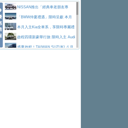
價89萬起
edes-AMG 全新GT 4-Door Coupe全球首發
福斯推出首款GTI純電性能掀背ID.
勇奪中型貨車銷售冠軍
父親節霸氣獻禮！PGO 威力125 最
NISSAN推出「經典車老朋友專
Polo GTI，擁有226匹馬力和零百加速 6.8
Jaguar 公布四門 GT車款正式車名
優
低入手價 $60,900 起 省油ｘ安全ｘ大空間
福斯商旅挺頭家 推出「德系質感 精
案」 以匠人精神煥新珍品座駕
「BMW仲夏禮遇」限時呈獻 本月
惠
秒的實力
為JAGUAR TYPE 01
終於跟上進度，LEXUS發表首款三
陪爸爸輕鬆
算圓夢」專案
yundai推出AllDayEnergy能源服
入主即享尊榮豪華五星假期 多元優購方案
本月入主Kia全車系，享限時專屬禮
情
報
排六座純電旗艦休旅 TZ
有錢也買不到的Golf R！福斯打造
務 讓電動車化身行動儲能系統
NISSAN X-TRAIL 上市首月銷量
同步實施
遇
啟程四環新豪華行旅 限時入主 Audi
全新Golf R 24h賽車將挑戰紐柏林24小時耐
SKODA公布全新小型純電跨界休旅
躋身同級前3名
Toyota歐洲純電車銷量翻倍 2026
A6 旗艦陣容 低月付5,888元起及3 年乙式險
盛夏啟程！TAIWAN SUZUKI 八月
久賽
Epiq內裝設計，預計5月19日全球首發
福斯全新 ID. Polo 起跳價約台幣94
上半年成長113％
XFORCE攜手臺南祀典大天后宮 試
購置金
禮遇全面升級
無懼暑假出行！ZS玩美Cool版與G5
萬，續航里程可達到455公里附氣動式按摩
福斯宣布Golf與T-Roc推出Full Hybri
乘就送限量「幸福駕到」過爐御守
Subaru推動燃油、油電與純電車混
0 PLUS酷涼特仕版升級通風座椅
Ford天外飛來禮 Territory旗艦響宴
座椅
d全油電複合動力車型，預計於今年第四季
KIA米蘭設計周展出Vision Meta Tu
線生產 以彈性製造應對市場變化
Volvo Trucks 承諾成為高科技供應
三件組 再享0利率 入主再抽美國雙人來回機
Forester油電版上市週年保固升級
上市
rismo概念車並公布所有相關資訊，未來將
BMW 旗艦房車7系列中期改款，外
鏈的可靠夥伴
格上租車暑期享8% LINE POINTS
票
父親節再享SUBARU爸氣豪禮
PEUGEOT、CITROEN「EN ROU
是命名為EV8
觀煥然一新、內裝科技與電動車續航里程大
借「東風」之力，HONDA推出中國
回饋 再抽黑鑰匙尊榮禮遇
匠心淬鍊展現世代躍進 ALL-NEW
TE！La Vie en Route｜法式日常，即刻啟
全能ZS翻玩新視界！全新27年式換
幅升級
製造日本重新貼牌全新4代Insight純電動休
MAZDA CX-5 延長保固禮遇限時實施
魅力 自成焦點 胡宇威擔任 The all-
程」 全車系享 5 年
裝曜黑風格套件 含舊換新60萬內輕鬆入手
暑假購車趁現在！ PGO 全車系一
旅
new T-Roc 品牌大使 攜手Volkswagen展現
2026 Honda Motorcycle Cruiser 風
日限定賞車會 指定車款送3,000元加油卡
特斯拉掀充電價格戰 EVOASIS推
不被定義的
格騎士趴圓滿落幕 風格由你定義！一起騎
Skoda Motorsport 125 週年 全台 R
訂閱制假日最低5.25元會員優惠
Honda Motorcycle攜手築間餐飲集