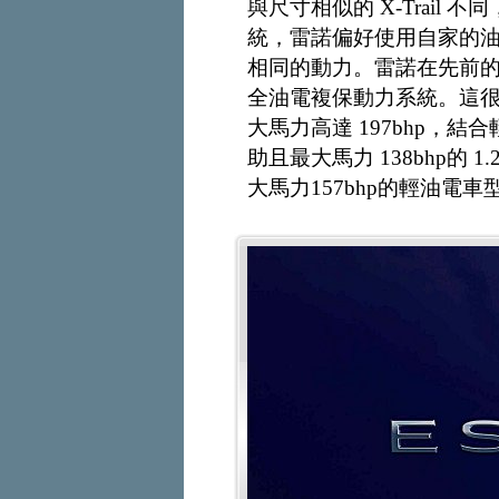
與尺寸相似的 X-Trail 不同，A
統，雷諾偏好使用自家的油電複合
相同的動力。雷諾在先前
全油電複保動力系統。這很有
大馬力高達 197bhp，
助且最大馬力 138bhp的 
大馬力157bhp的輕油電車