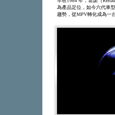
早在1984 年，雷諾（Ren
為產品定位，如今六代車
趨勢，從MPV轉化成為一