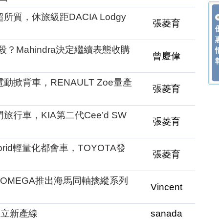
所質，休旅級距DACIA Lodgy
張菱育
？Mahindra決定繼續表態收購
曾慶偉
動掀背車，RENAULT Zoe量產
張菱育
旅行車，KIA第二代Cee’d SW
張菱育
brid輕量化都會車，TOYOTA發
張菱育
！OMEGA推出海馬同軸擒縱系列
Vincent
開立新產線
sanada