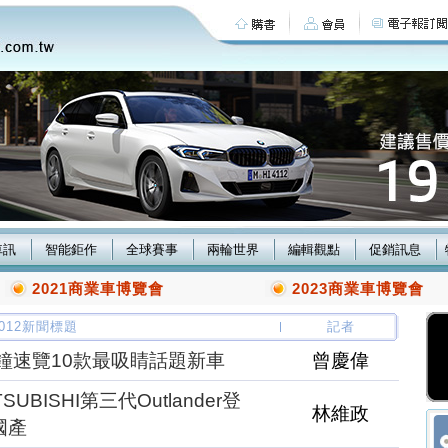
車訊
智能鉅作
全球賽事
兩輪世界
編輯觀點
促銷訊息
2021商業車博覽會
2023商業車博覽會
/2012新聞標題
記者
鐘速覽10款最吸睛話題新車
曾慶偉
UBISHI第三代Outlander登
林維政
國產