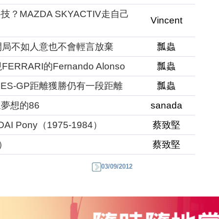
MAZDA SKYACTIV走自己
Vincent
示即便開局不如人意也不會輕言放棄
瓢蟲
ERRARI的Fernando Alonso
瓢蟲
CEDES-GP距離獲勝仍有一段距離
瓢蟲
夢想的86
sanada
 Pony（1975-1984）
蔡致堅
5）
蔡致堅
03/09/2012