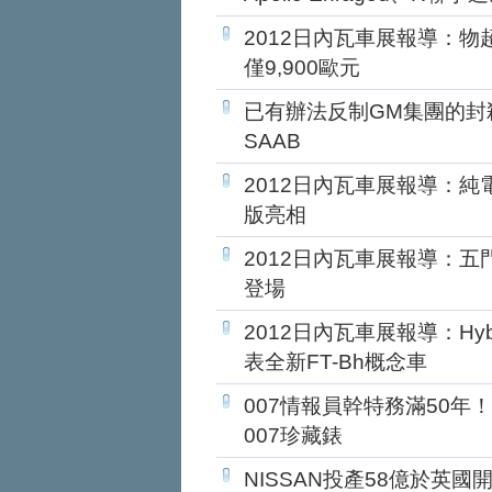
2012日內瓦車展報導：物超
僅9,900歐元
已有辦法反制GM集團的封殺
SAAB
2012日內瓦車展報導：純電
版亮相
2012日內瓦車展報導：五門
登場
2012日內瓦車展報導：Hy
表全新FT-Bh概念車
007情報員幹特務滿50年
007珍藏錶
NISSAN投產58億於英國