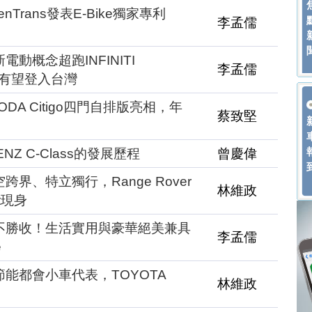
Trans發表E-Bike獨家專利
李孟儒
動概念超跑INFINITI
李孟儒
型有望登入台灣
DA Citigo四門自排版亮相，年
蔡致堅
Z C-Class的發展歷程
曾慶偉
跨界、特立獨行，Range Rover
林維政
pt現身
美不勝收！生活實用與豪華絕美兼具
李孟儒
e
節能都會小車代表，TOYOTA
林維政