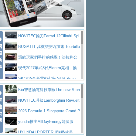
大型 SUV 鎖定七人座豪華市場
BMW攜手漫威電影【蜘蛛人：重生
拌車
消防車除了滅火裝備還需要什麼？
日】
Skoda 發表全新 Peaq 內裝：七人
一探SITRAK “準” 消防車的究竟
大益金龍初試啼聲，汽柴油5噸貨車
座純電旗艦 SUV，行李廂最大可達 935 公
全新純電 Mercedes-Benz C 400 4
不是對手
正宗年鑑2025年全球自動車年鑑1月
升
MATIC Electric 登場
奢華與科技大躍進，MAZDA全新3
NOVITEC操刀Ferrari 12Cilindri Spi
下旬問世！
2024第六屆ISUZU運轉職人挑戰賽
代CX-5全方位進化提前亮相並展開預售94.9
馬自達公布 2027 年式 MX-5 更
國
der 碳纖維空力、鍛造輪圈與Inconel排氣
BUGATTI 以模擬技術加速 Tourbillo
首度前進南台灣熱烈開戰
豪華電能休旅新星 Audi Q4 Sportba
際
萬起
新，新增 Yakudo 特別版
Skoda Peaq 發表全新電動動力系
上身
n 動態開發
還給玩家們手排的感覺！法拉利公
新
ck 55 e-tron S line
Scania Taiwan 逆風而行，加深力
統 最長續航逾 640 公里、支援雙向供電
BMW M2 首度導入 xDrive 四驅，
車
布12Cilidri Manaule手排超跑產品細節
現代2027年式8代Elantra亮相，換
道投資布局
美國與瑞士需求成關鍵推手
The all-new T-Roc 魅力 自成焦點
裝更銳利的造型、更先進的資訊娛樂系統及
SKODA全新電動七座 SUV Peaq
Maserati GT2 Stradale「Tribute to
更高效的動力
問世，擁有品牌史上最寬敞且豪華的座艙
AUDI推出首款高性能油電超跑Nuvo
Kia智慧油電科技潮旅The new Ston
MC12」全球首度亮相
迎接 RANGE ROVER 品牌家族第
車
lari，0到100公里加速2.6秒、極速350公里
百年三叉戟傳奇再啟程 Maserati 重
ic 1-7月累計銷量創歷史新高
NOVITEC升級Lamborghini Revuelt
壇
五位成員 全新 RANGE ROVER GT 預告登
造型華麗時尚、科技座艙再進化，P
／小時
返 1000 Miglia 傳承競速榮耀
法拉利首款純電跑車Luce亮相，最
o 綜效輸出增至1,048匹
2026 Formula 1 Singapore Grand P
動
場
eugeot 208小改款發表上市94.8萬起
態
大馬力超過1000匹並具備530公里最大續航
小車大空間、座艙科技更先進，SK
rix 新加坡大獎賽 Audi 極速之旅開放報名
yundai推出AllDayEnergy能源服
里程
ODA發表全新純電跨界休旅Eipq祭平民化車
賓士AMG.EA專屬平台首作，Merc
務 讓電動車化身行動儲能系統
HYUNDAI PORTER II逆勢成長，