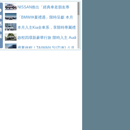
價89萬起
edes-AMG 全新GT 4-Door Coupe全球首發
福斯推出首款GTI純電性能掀背ID.
勇奪中型貨車銷售冠軍
父親節霸氣獻禮！PGO 威力125 最
NISSAN推出「經典車老朋友專
Polo GTI，擁有226匹馬力和零百加速 6.8
Jaguar 公布四門 GT車款正式車名
優
低入手價 $60,900 起 省油ｘ安全ｘ大空間
福斯商旅挺頭家 推出「德系質感 精
案」 以匠人精神煥新珍品座駕
「BMW仲夏禮遇」限時呈獻 本月
惠
秒的實力
為JAGUAR TYPE 01
終於跟上進度，LEXUS發表首款三
陪爸爸輕鬆
算圓夢」專案
和運租車榮獲國家品牌玉山獎 以智
入主即享尊榮豪華五星假期 多元優購方案
本月入主Kia全車系，享限時專屬禮
情
報
排六座純電旗艦休旅 TZ
有錢也買不到的Golf R！福斯打造
慧移動與綠能創新
Volvo Trucks 承諾成為高科技供應
同步實施
遇
啟程四環新豪華行旅 限時入主 Audi
全新Golf R 24h賽車將挑戰紐柏林24小時耐
SKODA公布全新小型純電跨界休旅
鏈的可靠夥伴
XFORCE攜手臺南祀典大天后宮 試
A6 旗艦陣容 低月付5,888元起及3 年乙式險
盛夏啟程！TAIWAN SUZUKI 八月
久賽
Epiq內裝設計，預計5月19日全球首發
福斯全新 ID. Polo 起跳價約台幣94
乘就送限量「幸福駕到」過爐御守
NISSAN X-TRAIL 上市首月銷量
購置金
禮遇全面升級
無懼暑假出行！ZS玩美Cool版與G5
萬，續航里程可達到455公里附氣動式按摩
福斯宣布Golf與T-Roc推出Full Hybri
躋身同級前3名
格上租車暑期享8% LINE POINTS
0 PLUS酷涼特仕版升級通風座椅
Ford天外飛來禮 Territory旗艦響宴
座椅
d全油電複合動力車型，預計於今年第四季
KIA米蘭設計周展出Vision Meta Tu
回饋 再抽黑鑰匙尊榮禮遇
Toyota歐洲純電車銷量翻倍 2026
三件組 再享0利率 入主再抽美國雙人來回機
Forester油電版上市週年保固升級
上市
rismo概念車並公布所有相關資訊，未來將
BMW 旗艦房車7系列中期改款，外
上半年成長113％
Subaru推動燃油、油電與純電車混
票
父親節再享SUBARU爸氣豪禮
PEUGEOT、CITROEN「EN ROU
是命名為EV8
觀煥然一新、內裝科技與電動車續航里程大
借「東風」之力，HONDA推出中國
線生產 以彈性製造應對市場變化
魅力 自成焦點 胡宇威擔任 The all-
TE！La Vie en Route｜法式日常，即刻啟
全能ZS翻玩新視界！全新27年式換
幅升級
製造日本重新貼牌全新4代Insight純電動休
new T-Roc 品牌大使 攜手Volkswagen展現
匠心淬鍊展現世代躍進 ALL-NEW
程」 全車系享 5 年
裝曜黑風格套件 含舊換新60萬內輕鬆入手
暑假購車趁現在！ PGO 全車系一
旅
不被定義的
MAZDA CX-5 延長保固禮遇限時實施
2026 Honda Motorcycle Cruiser 風
日限定賞車會 指定車款送3,000元加油卡
特斯拉掀充電價格戰 EVOASIS推
格騎士趴圓滿落幕 風格由你定義！一起騎
全台最速充電樁降臨桃園！ 華城電
訂閱制假日最低5.25元會員優惠
Honda Motorcycle攜手築間餐飲集