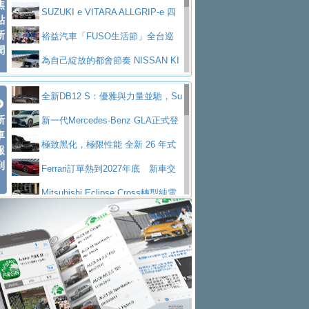
焦
V Prestige
SUZUKI e VITARA ALLGRIP-e 四
點
新
驅精神的純電新詮釋
裕益汽車「FUSO生活節」全台巡
聞
迴 結合生活體驗、交通安全與購車優惠
為自己綻放的都會節奏 NISSAN KI
CKS SAKURA
為品味獨具層峰買家打造的頂級座
全新DB12 S：優雅與力量並馳，Su
駕，MAZDA CX-90 33T AWD Premium Ca
安心舒適旅游的好夥伴 MG HS PH
新
per Tourer的顛峰之作
新一代Mercedes-Benz GLA正式登
ptain Seat
EV
許自己和家人一部舒適安全又高科
車
場 續航最高657公里、支援320kW快充
極致黑化，極限性能 全新 26 年式
報
技的座駕! Ford Territory中型油電休旅
後疫情時代最安全高效重型卡車FU
到
DEFENDER OCTA BLACK 限量登台
Ferrari訂單熱到2027年底 新車交
SO Super Great今日在台登場，結合先進安
中部車業老字號佳樂汽車取得Stella
付至少得等一年以上
Mitsubishi Eclipse Cross轉型純電
全輔助科技
ntis四品牌經銷權，全新多品牌旗艦展示中
屏東特搜大隊再添新利器 SITRAK
休旅 87kWh電池續航超過600公里
全新BMW 318i Touring豪華旅行車
心開幕啟用
救助器材車
買氣不衰、SUZUKI經銷商勇於開啟
全台限量200台 進化現型
不等零關稅的紅利，Jeep品牌今日
全新大店，新北都鈴木占地500坪土城旗艦
2025第七屆ISUZU運轉職人挑戰賽
起展開首批車交車
Volvo EX60 即將叩關，靜肅性、底
展示中心開幕
熱血登場 展現極致車技與專業職人精神
H2GP世界總決賽圓滿落幕 台灣團
盤與數位介面搶先揭露
Audi Q9 將於 2026 年底上市 旗艦
隊表現精彩
淨零減碳指標性應用 純電動水泥預