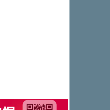
出風采
能首座640kW極速充電站正式啟用
和運租車（7855）上市前競價拍賣
團「燒肉Smile」跨界合作
出國、國旅都能用！iRent前進桃園
完成 預計8月11日掛牌上市
Skoda Motorsport 125 週年 全台 R
機場
17.8PS 馬力怪物出閘！PGO TIG
S Roadshow 熱血啟動
DC Line 完美演繹『出廠即戰力』，限時購
格上共享車暑期優惠登場 揪友註冊
車禮遇錯過不
最高送萬元租車金
MINI X 宜蘭凱渡廣場酒店 聯手開
啟夏日玩樂新航線
和運租車搶暑期國旅商機 暑期租車
5折起
NISSAN提醒車主留意「巴威」颱
風動態 提供救援協助與優惠維修
中華三菱同步啟動『夏季健診』 及
『天災救援服務』 提供車輛完整保障