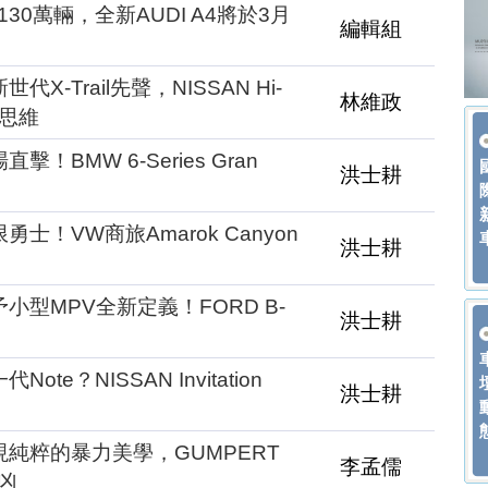
130萬輛，全新AUDI A4將於3月
編輯組
X-Trail先聲，NISSAN Hi-
林維政
新思維
！BMW 6-Series Gran
洪士耕
士！VW商旅Amarok Canyon
洪士耕
小型MPV全新定義！FORD B-
洪士耕
te？NISSAN Invitation
洪士耕
現純粹的暴力美學，GUMPERT
李孟儒
逞凶