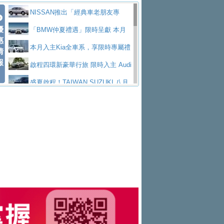
價89萬起
edes-AMG 全新GT 4-Door Coupe全球首發
福斯推出首款GTI純電性能掀背ID.
低入手價 $60,900 起 省油ｘ安全ｘ大空間
HYUNDAI PORTER II逆勢成長，
NISSAN推出「經典車老朋友專
Polo GTI，擁有226匹馬力和零百加速 6.8
Jaguar 公布四門 GT車款正式車名
優
陪爸爸輕鬆
勇奪中型貨車銷售冠軍
和運租車榮獲國家品牌玉山獎 以智
案」 以匠人精神煥新珍品座駕
「BMW仲夏禮遇」限時呈獻 本月
惠
秒的實力
為JAGUAR TYPE 01
終於跟上進度，LEXUS發表首款三
慧移動與綠能創新
福斯商旅挺頭家 推出「德系質感 精
入主即享尊榮豪華五星假期 多元優購方案
本月入主Kia全車系，享限時專屬禮
情
報
排六座純電旗艦休旅 TZ
有錢也買不到的Golf R！福斯打造
算圓夢」專案
格上租車暑期享8% LINE POINTS
同步實施
遇
啟程四環新豪華行旅 限時入主 Audi
全新Golf R 24h賽車將挑戰紐柏林24小時耐
SKODA公布全新小型純電跨界休旅
回饋 再抽黑鑰匙尊榮禮遇
NISSAN X-TRAIL 上市首月銷量
A6 旗艦陣容 低月付5,888元起及3 年乙式險
盛夏啟程！TAIWAN SUZUKI 八月
久賽
Epiq內裝設計，預計5月19日全球首發
福斯全新 ID. Polo 起跳價約台幣94
躋身同級前3名
XFORCE攜手臺南祀典大天后宮 試
購置金
禮遇全面升級
無懼暑假出行！ZS玩美Cool版與G5
萬，續航里程可達到455公里附氣動式按摩
福斯宣布Golf與T-Roc推出Full Hybri
乘就送限量「幸福駕到」過爐御守
Subaru推動燃油、油電與純電車混
0 PLUS酷涼特仕版升級通風座椅
Ford天外飛來禮 Territory旗艦響宴
座椅
d全油電複合動力車型，預計於今年第四季
KIA米蘭設計周展出Vision Meta Tu
線生產 以彈性製造應對市場變化
Volvo Trucks 承諾成為高科技供應
三件組 再享0利率 入主再抽美國雙人來回機
Forester油電版上市週年保固升級
上市
rismo概念車並公布所有相關資訊，未來將
BMW 旗艦房車7系列中期改款，外
鏈的可靠夥伴
Toyota歐洲純電車銷量翻倍 2026
票
父親節再享SUBARU爸氣豪禮
PEUGEOT、CITROEN「EN ROU
是命名為EV8
觀煥然一新、內裝科技與電動車續航里程大
借「東風」之力，HONDA推出中國
上半年成長113％
匠心淬鍊展現世代躍進 ALL-NEW
TE！La Vie en Route｜法式日常，即刻啟
全能ZS翻玩新視界！全新27年式換
幅升級
製造日本重新貼牌全新4代Insight純電動休
MAZDA CX-5 延長保固禮遇限時實施
魅力 自成焦點 胡宇威擔任 The all-
程」 全車系享 5 年
裝曜黑風格套件 含舊換新60萬內輕鬆入手
暑假購車趁現在！ PGO 全車系一
旅
new T-Roc 品牌大使 攜手Volkswagen展現
Nissan力拚縮短新車開發週期 導
日限定賞車會 指定車款送3,000元加油卡
特斯拉掀充電價格戰 EVOASIS推
不被定義的
入AI、借鏡中國車廠求生
Skoda Motorsport 125 週年 全台 R
訂閱制假日最低5.25元會員優惠
Honda Motorcycle攜手築間餐飲集