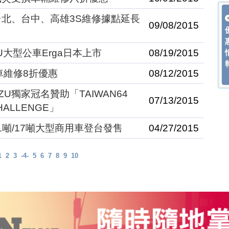
台北、台中、高雄3S維修據點延長
09/08/2015
U大型公車Erga日本上市
08/19/2015
車維修8折優惠
08/12/2015
U獨家冠名贊助「TAIWAN64
07/13/2015
CHALLENGE」
11噸/17噸大型商用車登台發售
04/27/2015
1
2
3
-4-
5
6
7
8
9
10