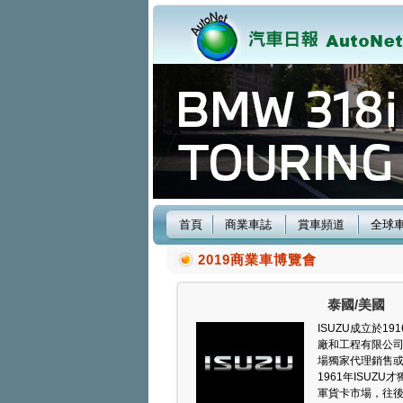
首頁
商業車誌
賞車頻道
全球
2019商業車博覽會
泰國/美國
ISUZU成立於
廠和工程有限公司共
場獨家代理銷售或生
1961年ISUZ
軍貨卡市場，往後