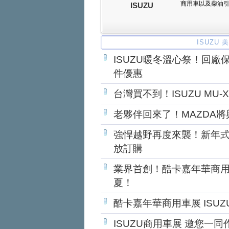
商用車以及柴油
ISUZU
ISUZU
ISUZU暖冬溫心祭！回廠
件優惠
台灣買不到！ISUZU MU-X
老夥伴回來了！MAZDA將與
強悍越野再度來襲！新年式ISU
放訂購
業界首創！酷卡嘉年華商用
夏！
酷卡嘉年華商用車展 ISU
ISUZU商用車展 邀您一