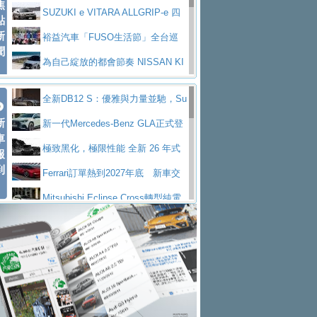
焦
V Prestige
SUZUKI e VITARA ALLGRIP-e 四
點
新
驅精神的純電新詮釋
裕益汽車「FUSO生活節」全台巡
聞
迴 結合生活體驗、交通安全與購車優惠
為自己綻放的都會節奏 NISSAN KI
CKS SAKURA
為品味獨具層峰買家打造的頂級座
全新DB12 S：優雅與力量並馳，Su
駕，MAZDA CX-90 33T AWD Premium Ca
安心舒適旅游的好夥伴 MG HS PH
新
per Tourer的顛峰之作
新一代Mercedes-Benz GLA正式登
ptain Seat
EV
許自己和家人一部舒適安全又高科
車
場 續航最高657公里、支援320kW快充
極致黑化，極限性能 全新 26 年式
報
技的座駕! Ford Territory中型油電休旅
後疫情時代最安全高效重型卡車FU
到
DEFENDER OCTA BLACK 限量登台
Ferrari訂單熱到2027年底 新車交
SO Super Great今日在台登場，結合先進安
中部車業老字號佳樂汽車取得Stella
付至少得等一年以上
Mitsubishi Eclipse Cross轉型純電
全輔助科技
ntis四品牌經銷權，全新多品牌旗艦展示中
屏東特搜大隊再添新利器 SITRAK
休旅 87kWh電池續航超過600公里
全新BMW 318i Touring豪華旅行車
心開幕啟用
救助器材車
買氣不衰、SUZUKI經銷商勇於開啟
全台限量200台 進化現型
不等零關稅的紅利，Jeep品牌今日
全新大店，新北都鈴木占地500坪土城旗艦
2025第七屆ISUZU運轉職人挑戰賽
起展開首批車交車
Volvo EX60 即將叩關，靜肅性、底
展示中心開幕
熱血登場 展現極致車技與專業職人精神
H2GP世界總決賽圓滿落幕 台灣團
盤與數位介面搶先揭露
Audi Q9 將於 2026 年底上市 旗艦
隊表現精彩
淨零減碳指標性應用 純電動水泥預