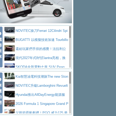
大型 SUV 鎖定七人座豪華市場
BMW攜手漫威電影【蜘蛛人：重生
拌車
消防車除了滅火裝備還需要什麼？
日】
Skoda 發表全新 Peaq 內裝：七人
一探SITRAK “準” 消防車的究竟
大益金龍初試啼聲，汽柴油5噸貨車
座純電旗艦 SUV，行李廂最大可達 935 公
全新純電 Mercedes-Benz C 400 4
不是對手
正宗年鑑2025年全球自動車年鑑1月
升
MATIC Electric 登場
奢華與科技大躍進，MAZDA全新3
NOVITEC操刀Ferrari 12Cilindri Spi
下旬問世！
2024第六屆ISUZU運轉職人挑戰賽
代CX-5全方位進化提前亮相並展開預售94.9
馬自達公布 2027 年式 MX-5 更
國
der 碳纖維空力、鍛造輪圈與Inconel排氣
BUGATTI 以模擬技術加速 Tourbillo
首度前進南台灣熱烈開戰
豪華電能休旅新星 Audi Q4 Sportba
際
萬起
新，新增 Yakudo 特別版
Skoda Peaq 發表全新電動動力系
上身
n 動態開發
還給玩家們手排的感覺！法拉利公
新
ck 55 e-tron S line
Scania Taiwan 逆風而行，加深力
統 最長續航逾 640 公里、支援雙向供電
BMW M2 首度導入 xDrive 四驅，
車
布12Cilidri Manaule手排超跑產品細節
現代2027年式8代Elantra亮相，換
道投資布局
美國與瑞士需求成關鍵推手
The all-new T-Roc 魅力 自成焦點
裝更銳利的造型、更先進的資訊娛樂系統及
SKODA全新電動七座 SUV Peaq
Maserati GT2 Stradale「Tribute to
更高效的動力
問世，擁有品牌史上最寬敞且豪華的座艙
AUDI推出首款高性能油電超跑Nuvo
Kia智慧油電科技潮旅The new Ston
MC12」全球首度亮相
迎接 RANGE ROVER 品牌家族第
車
lari，0到100公里加速2.6秒、極速350公里
百年三叉戟傳奇再啟程 Maserati 重
ic 1-7月累計銷量創歷史新高
NOVITEC升級Lamborghini Revuelt
壇
五位成員 全新 RANGE ROVER GT 預告登
造型華麗時尚、科技座艙再進化，P
／小時
返 1000 Miglia 傳承競速榮耀
法拉利首款純電跑車Luce亮相，最
o 綜效輸出增至1,048匹
Hyundai推出AllDayEnergy能源服
動
場
eugeot 208小改款發表上市94.8萬起
態
大馬力超過1000匹並具備530公里最大續航
小車大空間、座艙科技更先進，SK
務 讓電動車化身行動儲能系統
2026 Formula 1 Singapore Grand P
里程
ODA發表全新純電跨界休旅Eipq祭平民化車
賓士AMG.EA專屬平台首作，Merc
rix 新加坡大獎賽 Audi 極速之旅開放報名
父親節霸氣獻禮！PGO 威力125 最