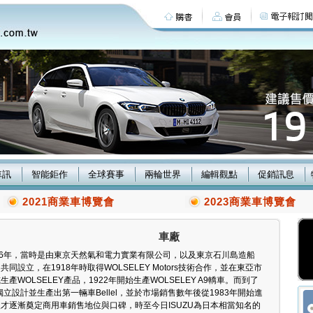
車訊
智能鉅作
全球賽事
兩輪世界
編輯觀點
促銷訊息
2021商業車博覽會
2023商業車博覽會
車廠
1916年，當時是由東京天然氣和電力實業有限公司，以及東京石川島造船
同設立，在1918年時取得WOLSELEY Motors技術合作，並在東亞市
產WOLSELEY產品，1922年開始生產WOLSELEY A9轎車。而到了
U才獨立設計並生產出第一輛車Bellel，並於市場銷售數年後從1983年開始進
才逐漸奠定商用車銷售地位與口碑，時至今日ISUZU為日本相當知名的