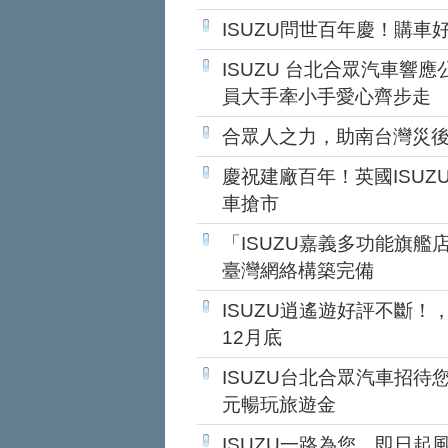
ISUZU問世百年慶！購車
ISUZU 台北合眾汽車響
員大手牽小手愛心齊步走
合眾人之力，助南台灣災
慶祝建廠百年！英國ISUZU
車搶市
「ISUZU嘉義多功能旗艦
臺灣網絡構築完備
ISUZU逍遙遊好評不斷
12月底
ISUZU台北合眾汽車招
元暢玩旅遊金
ISUZU一路為您，即日