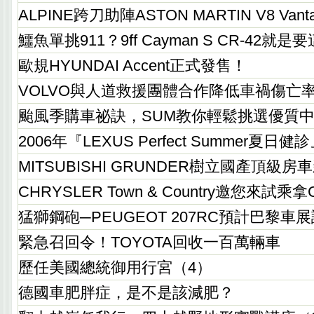
ALPINE跨刀助陣ASTON MARTIN V8 Vant
鱷魚單挑911？9ff Cayman S CR-42就
歐規HYUNDAI Accent正式發售！
VOLVO與人道救援團體合作降低車禍傷亡
颱風季購車祕訣，SUM教你輕鬆挑選優質
2006年『LEXUS Perfect Summer夏日
MITSUBISHI GRUNDER樹立國產頂級房
CHRYSLER Town & Country邀您來試乘
猛獅鋼砲─PEUGEOT 207RC預計巴黎車
緊急召回令！TOYOTA回收一百萬輛車
歷任美國總統御用行宮（4）
德國車肥胖症，是不是該減肥？