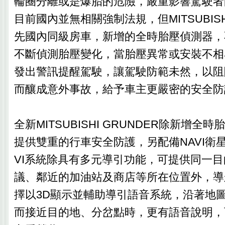
輪圈分離或是爆胎的危險，嚴重影響駕駛者
目前國內並無相關強制法規，但MITSUBISHI
先國內同級房車，新增的全時胎壓偵測器，
不斷偵測胎壓變化，當胎壓異常或安裝不相
發出警訊提醒駕駛，讓駕駛防範未然，以阻
而釀成意外事故，給予車主更嚴密的安全防
全新MITSUBISHI GRUNDER除新增全
提供雙重的行車安全防護，另配備NAVI衛
VI系統除具有多元導引功能，可提供同一
議、鄰近的加油站及商店等所在位置外，導
擇以3D顯示並輔助導引語音系統，沿著地
而接近目的地、分岔點時，更有語音說明，