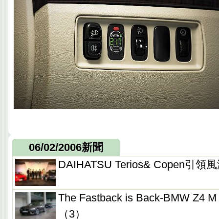
06/02/2006新聞
DAIHATSU Terios& Cope
The Fastback is Back-BMW Z
（3）