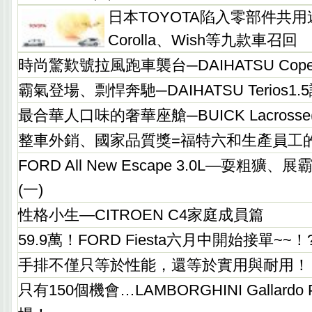
日本TOYOTA陷入零部件共
Corolla、Wish等九款車召回
時尚驚歎號拉風跑車襲台─DAIHATSU Cop
霸氣登場、剽悍奔馳─DAIHATSU Terios1
最合華人口味的奢華座艙─BUICK Lacrosse(
整車外銷、國家品質獎=福特六和生產員工
FORD All New Escape 3.0L—耍粗
(一)
性格小生—CITROEN C4家庭成員篇
59.9萬！FORD Fiesta六月中開始接單~~！
手排不僅只等於性能，還等於實用與耐用！
只有150個機會…LAMBORGHINI Gallardo P