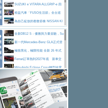
焦
V Prestige
SUZUKI e VITARA ALLGRIP-e 四
點
新
驅精神的純電新詮釋
裕益汽車「FUSO生活節」全台巡
聞
迴 結合生活體驗、交通安全與購車優惠
為自己綻放的都會節奏 NISSAN KI
CKS SAKURA
為品味獨具層峰買家打造的頂級座
全新DB12 S：優雅與力量並馳，Su
駕，MAZDA CX-90 33T AWD Premium Ca
安心舒適旅游的好夥伴 MG HS PH
新
per Tourer的顛峰之作
新一代Mercedes-Benz GLA正式登
ptain Seat
EV
許自己和家人一部舒適安全又高科
車
場 續航最高657公里、支援320kW快充
極致黑化，極限性能 全新 26 年式
報
技的座駕! Ford Territory中型油電休旅
後疫情時代最安全高效重型卡車FU
到
DEFENDER OCTA BLACK 限量登台
Ferrari訂單熱到2027年底 新車交
SO Super Great今日在台登場，結合先進安
中部車業老字號佳樂汽車取得Stella
付至少得等一年以上
Mitsubishi Eclipse Cross轉型純電
全輔助科技
ntis四品牌經銷權，全新多品牌旗艦展示中
屏東特搜大隊再添新利器 SITRAK
休旅 87kWh電池續航超過600公里
全新BMW 318i Touring豪華旅行車
心開幕啟用
救助器材車
買氣不衰、SUZUKI經銷商勇於開啟
全台限量200台 進化現型
不等零關稅的紅利，Jeep品牌今日
全新大店，新北都鈴木占地500坪土城旗艦
2025第七屆ISUZU運轉職人挑戰賽
起展開首批車交車
Volvo EX60 即將叩關，靜肅性、底
展示中心開幕
熱血登場 展現極致車技與專業職人精神
H2GP世界總決賽圓滿落幕 台灣團
盤與數位介面搶先揭露
Audi Q9 將於 2026 年底上市 旗艦
隊表現精彩
淨零減碳指標性應用 純電動水泥預