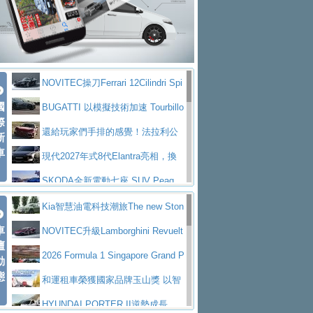
大型 SUV 鎖定七人座豪華市場
BMW攜手漫威電影【蜘蛛人：重生
拌車
消防車除了滅火裝備還需要什麼？
日】
Skoda 發表全新 Peaq 內裝：七人
一探SITRAK “準” 消防車的究竟
大益金龍初試啼聲，汽柴油5噸貨車
座純電旗艦 SUV，行李廂最大可達 935 公
全新純電 Mercedes-Benz C 400 4
不是對手
正宗年鑑2025年全球自動車年鑑1月
升
MATIC Electric 登場
奢華與科技大躍進，MAZDA全新3
NOVITEC操刀Ferrari 12Cilindri Spi
下旬問世！
2024第六屆ISUZU運轉職人挑戰賽
代CX-5全方位進化提前亮相並展開預售94.9
馬自達公布 2027 年式 MX-5 更
國
der 碳纖維空力、鍛造輪圈與Inconel排氣
BUGATTI 以模擬技術加速 Tourbillo
首度前進南台灣熱烈開戰
豪華電能休旅新星 Audi Q4 Sportba
際
萬起
新，新增 Yakudo 特別版
Skoda Peaq 發表全新電動動力系
上身
n 動態開發
還給玩家們手排的感覺！法拉利公
新
ck 55 e-tron S line
Scania Taiwan 逆風而行，加深力
統 最長續航逾 640 公里、支援雙向供電
BMW M2 首度導入 xDrive 四驅，
車
布12Cilidri Manaule手排超跑產品細節
現代2027年式8代Elantra亮相，換
道投資布局
美國與瑞士需求成關鍵推手
The all-new T-Roc 魅力 自成焦點
裝更銳利的造型、更先進的資訊娛樂系統及
SKODA全新電動七座 SUV Peaq
Maserati GT2 Stradale「Tribute to
更高效的動力
問世，擁有品牌史上最寬敞且豪華的座艙
AUDI推出首款高性能油電超跑Nuvo
Kia智慧油電科技潮旅The new Ston
MC12」全球首度亮相
迎接 RANGE ROVER 品牌家族第
車
lari，0到100公里加速2.6秒、極速350公里
百年三叉戟傳奇再啟程 Maserati 重
ic 1-7月累計銷量創歷史新高
NOVITEC升級Lamborghini Revuelt
壇
五位成員 全新 RANGE ROVER GT 預告登
造型華麗時尚、科技座艙再進化，P
／小時
返 1000 Miglia 傳承競速榮耀
法拉利首款純電跑車Luce亮相，最
o 綜效輸出增至1,048匹
2026 Formula 1 Singapore Grand P
動
場
eugeot 208小改款發表上市94.8萬起
態
大馬力超過1000匹並具備530公里最大續航
小車大空間、座艙科技更先進，SK
rix 新加坡大獎賽 Audi 極速之旅開放報名
和運租車榮獲國家品牌玉山獎 以智
里程
ODA發表全新純電跨界休旅Eipq祭平民化車
賓士AMG.EA專屬平台首作，Merc
慧移動與綠能創新
HYUNDAI PORTER II逆勢成長，