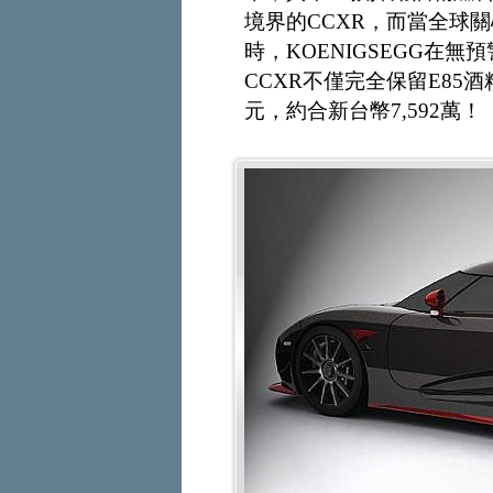
境界的CCXR，而當全球
時，KOENIGSEGG在
CCXR不僅完全保留E85酒
元，約合新台幣7,592萬！