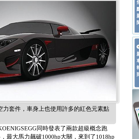
的空力套件，車身上也使用許多的紅色元素點
OENIGSEGG同時發表了兩款超級概念跑
大馬力飆破1000hp大關，來到了1018hp