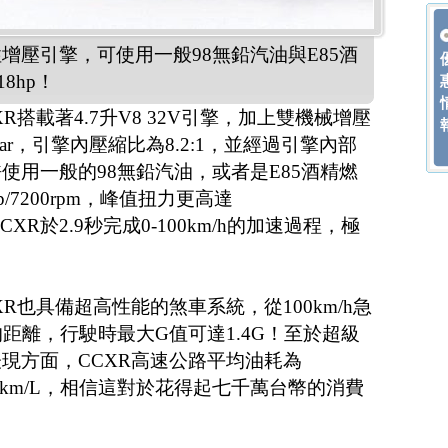
機性增壓引擎，可使用一般98無鉛汽油與E85酒
8hp！
搭載著4.7升V8 32V引擎，加上雙機械增壓
ar，引擎內壓縮比為8.2:1，並經過引擎內部
使用一般的98無鉛汽油，或者是E85酒精燃
/7200rpm，峰值扭力更高達
可讓CCXR於2.9秒完成0-100km/h的加速過程，極
R也具備超高性能的煞車系統，從100km/h急
距離，行駛時最大G值可達1.4G！至於超級
現方面，CCXR高速公路平均油耗為
4.5km/L，相信這對於花得起七千萬台幣的消費