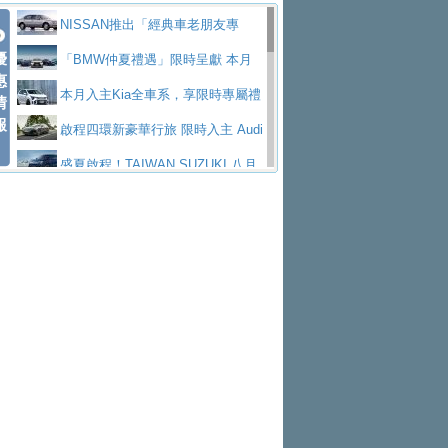
價89萬起
edes-AMG 全新GT 4-Door Coupe全球首發
福斯推出首款GTI純電性能掀背ID.
勇奪中型貨車銷售冠軍
父親節霸氣獻禮！PGO 威力125 最
NISSAN推出「經典車老朋友專
Polo GTI，擁有226匹馬力和零百加速 6.8
Jaguar 公布四門 GT車款正式車名
優
低入手價 $60,900 起 省油ｘ安全ｘ大空間
福斯商旅挺頭家 推出「德系質感 精
案」 以匠人精神煥新珍品座駕
「BMW仲夏禮遇」限時呈獻 本月
惠
秒的實力
為JAGUAR TYPE 01
終於跟上進度，LEXUS發表首款三
陪爸爸輕鬆
算圓夢」專案
yundai推出AllDayEnergy能源服
入主即享尊榮豪華五星假期 多元優購方案
本月入主Kia全車系，享限時專屬禮
情
報
排六座純電旗艦休旅 TZ
有錢也買不到的Golf R！福斯打造
務 讓電動車化身行動儲能系統
NISSAN X-TRAIL 上市首月銷量
同步實施
遇
啟程四環新豪華行旅 限時入主 Audi
全新Golf R 24h賽車將挑戰紐柏林24小時耐
SKODA公布全新小型純電跨界休旅
躋身同級前3名
Toyota歐洲純電車銷量翻倍 2026
A6 旗艦陣容 低月付5,888元起及3 年乙式險
盛夏啟程！TAIWAN SUZUKI 八月
久賽
Epiq內裝設計，預計5月19日全球首發
福斯全新 ID. Polo 起跳價約台幣94
上半年成長113％
XFORCE攜手臺南祀典大天后宮 試
購置金
禮遇全面升級
無懼暑假出行！ZS玩美Cool版與G5
萬，續航里程可達到455公里附氣動式按摩
福斯宣布Golf與T-Roc推出Full Hybri
乘就送限量「幸福駕到」過爐御守
Subaru推動燃油、油電與純電車混
0 PLUS酷涼特仕版升級通風座椅
Ford天外飛來禮 Territory旗艦響宴
座椅
d全油電複合動力車型，預計於今年第四季
KIA米蘭設計周展出Vision Meta Tu
線生產 以彈性製造應對市場變化
Volvo Trucks 承諾成為高科技供應
三件組 再享0利率 入主再抽美國雙人來回機
Forester油電版上市週年保固升級
上市
rismo概念車並公布所有相關資訊，未來將
BMW 旗艦房車7系列中期改款，外
鏈的可靠夥伴
格上租車暑期享8% LINE POINTS
票
父親節再享SUBARU爸氣豪禮
PEUGEOT、CITROEN「EN ROU
是命名為EV8
觀煥然一新、內裝科技與電動車續航里程大
借「東風」之力，HONDA推出中國
回饋 再抽黑鑰匙尊榮禮遇
匠心淬鍊展現世代躍進 ALL-NEW
TE！La Vie en Route｜法式日常，即刻啟
全能ZS翻玩新視界！全新27年式換
幅升級
製造日本重新貼牌全新4代Insight純電動休
MAZDA CX-5 延長保固禮遇限時實施
魅力 自成焦點 胡宇威擔任 The all-
程」 全車系享 5 年
裝曜黑風格套件 含舊換新60萬內輕鬆入手
暑假購車趁現在！ PGO 全車系一
旅
new T-Roc 品牌大使 攜手Volkswagen展現
2026 Honda Motorcycle Cruiser 風
日限定賞車會 指定車款送3,000元加油卡
特斯拉掀充電價格戰 EVOASIS推
不被定義的
格騎士趴圓滿落幕 風格由你定義！一起騎
Skoda Motorsport 125 週年 全台 R
訂閱制假日最低5.25元會員優惠
Honda Motorcycle攜手築間餐飲集