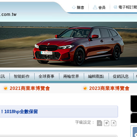
車訊
智能鉅作
全球賽事
兩輪世界
編輯觀點
促銷訊息
2021商業車博覽會
2023商業車博覽會
產！1018hp全數保留
字級設定：