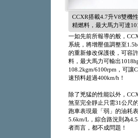
CCXR搭載4.7升V8雙
精燃料，最大馬力可達101
一如先前所報導的般，CCXR
系統，將增壓值調整至1.5b
的重新修改保護後，可容許
料，最大馬力可輸出1018hp
108.2kgm/6100rpm，
速預料超過400km/h！
除了兇猛的性能以外，CCX
煞至完全靜止只需31公尺的
跑車表現最「弱」的油耗表
5.6km/L，綜合路況則為
者而言，都不成問題！