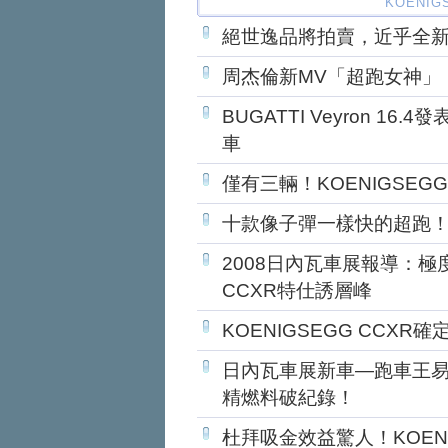
KOENIG
絕世逸品將拍賣，近乎全新KO
周杰倫新MV「超跑女神」
BUGATTI Veyron 1
車
僅有三輛！KOENIGSEGG
十款像子彈一樣快的超跑
2008日內瓦車展報導：極度
CCXR特仕誘層峰
KOENIGSEGG CCXR
日內瓦車展新車—跑車王易主！
精燃料破紀錄！
杜拜吸金效益驚人！KOENI