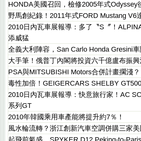
HONDA美國召回，檢修2005年式Odyss
野馬創紀錄！2011年式FORD Mustang 
2010日內瓦車展報導：多了〝S〞！ALPINA B3
添威猛
全義大利陣容，San Carlo Honda Gresi
大手筆！俄普丁內閣將投資六千億盧布振興
PSA與MITSUBISHI Motors合併計畫擱淺？
毒性加倍！GEIGERCARS SHELBY GT50
2010日內瓦車展報導：快意旅行家！AC SC
系列GT
2010年韓國乘用車產能將提升約7％！
風水輪流轉？浙江創新汽車空調併購三家美
起飛前氣盛，SPYKER D12 Peking-to-Pa