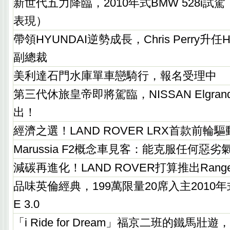
新世代五力降臨，2010年式BMW 528i
表現）
帶領HYUNDAI逆勢成長，Chris Perry升
副總裁
美利達石門水庫單車戀騎行，報名受理中
第三代休旅皇帝即將駕臨，NISSAN Elgra
出！
經濟之選！LAND ROVER LRX首款前輪
Marussia F2概念車見客：能克服任何惡劣
減碳再進化！LAND ROVER打算推出Rang
品味英倫經典，199萬限量20席入主2010年式J
E 3.0
「i Ride for Dream」福京二班的鐵馬壯遊