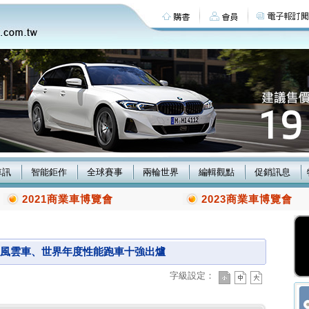
車訊
智能鉅作
全球賽事
兩輪世界
編輯觀點
促銷訊息
2021商業車博覽會
2023商業車博覽會
度風雲車、世界年度性能跑車十強出爐
字級設定：