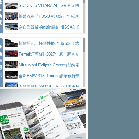
焦
V Prestige
SUZUKI e VITARA ALLGRIP-e 四
點
新
驅精神的純電新詮釋
裕益汽車「FUSO生活節」全台巡
聞
迴 結合生活體驗、交通安全與購車優惠
為自己綻放的都會節奏 NISSAN KI
CKS SAKURA
為品味獨具層峰買家打造的頂級座
極致黑化，極限性能 全新 26 年式
駕，MAZDA CX-90 33T AWD Premium Ca
安心舒適旅游的好夥伴 MG HS PH
新
DEFENDER OCTA BLACK 限量登台
Ferrari訂單熱到2027年底 新車交
ptain Seat
EV
許自己和家人一部舒適安全又高科
車
付至少得等一年以上
Mitsubishi Eclipse Cross轉型純電
報
技的座駕! Ford Territory中型油電休旅
後疫情時代最安全高效重型卡車FU
到
休旅 87kWh電池續航超過600公里
全新BMW 318i Touring豪華旅行車
SO Super Great今日在台登場，結合先進安
中部車業老字號佳樂汽車取得Stella
全台限量200台 進化現型
不等零關稅的紅利，Jeep品牌今日
全輔助科技
ntis四品牌經銷權，全新多品牌旗艦展示中
屏東特搜大隊再添新利器 SITRAK
起展開首批車交車
Volvo EX60 即將叩關，靜肅性、底
心開幕啟用
救助器材車
買氣不衰、SUZUKI經銷商勇於開啟
盤與數位介面搶先揭露
Audi Q9 將於 2026 年底上市 旗艦
全新大店，新北都鈴木占地500坪土城旗艦
2025第七屆ISUZU運轉職人挑戰賽
大型 SUV 鎖定七人座豪華市場
BMW攜手漫威電影【蜘蛛人：重生
展示中心開幕
熱血登場 展現極致車技與專業職人精神
H2GP世界總決賽圓滿落幕 台灣團
日】
Skoda 發表全新 Peaq 內裝：七人
隊表現精彩
淨零減碳指標性應用 純電動水泥預