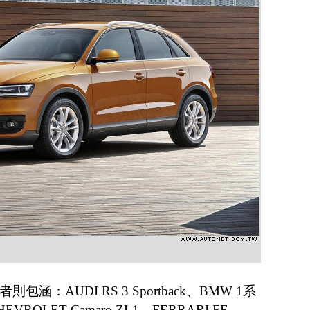
：AUDI RS 3 Sportback、BMW 1系
VROLET Camaro ZL1、FERRARI FF、