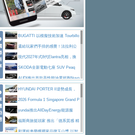
座純電旗艦 SUV，行李廂最大可達 935 公
全新純電 Mercedes-Benz C 400 4
拌車
消防車除了滅火裝備還需要什麼？
升
MATIC Electric 登場
奢華與科技大躍進，MAZDA全新3
一探SITRAK “準” 消防車的究竟
大益金龍初試啼聲，汽柴油5噸貨車
代CX-5全方位進化提前亮相並展開預售94.9
馬自達公布 2027 年式 MX-5 更
不是對手
正宗年鑑2025年全球自動車年鑑1月
萬起
新，新增 Yakudo 特別版
Skoda Peaq 發表全新電動動力系
BUGATTI 以模擬技術加速 Tourbillo
下旬問世！
2024第六屆ISUZU運轉職人挑戰賽
統 最長續航逾 640 公里、支援雙向供電
BMW M2 首度導入 xDrive 四驅，
國
n 動態開發
還給玩家們手排的感覺！法拉利公
首度前進南台灣熱烈開戰
豪華電能休旅新星 Audi Q4 Sportba
際
美國與瑞士需求成關鍵推手
The all-new T-Roc 魅力 自成焦點
布12Cilidri Manaule手排超跑產品細節
現代2027年式8代Elantra亮相，換
新
ck 55 e-tron S line
Scania Taiwan 逆風而行，加深力
Maserati GT2 Stradale「Tribute to
車
裝更銳利的造型、更先進的資訊娛樂系統及
SKODA全新電動七座 SUV Peaq
道投資布局
MC12」全球首度亮相
迎接 RANGE ROVER 品牌家族第
更高效的動力
問世，擁有品牌史上最寬敞且豪華的座艙
AUDI推出首款高性能油電超跑Nuvo
五位成員 全新 RANGE ROVER GT 預告登
造型華麗時尚、科技座艙再進化，P
lari，0到100公里加速2.6秒、極速350公里
百年三叉戟傳奇再啟程 Maserati 重
HYUNDAI PORTER II逆勢成長，
場
eugeot 208小改款發表上市94.8萬起
突然滿天都是小星星！ 台灣賓士突
車
／小時
返 1000 Miglia 傳承競速榮耀
法拉利首款純電跑車Luce亮相，最
勇奪中型貨車銷售冠軍
2026 Formula 1 Singapore Grand P
壇
襲式宣告全新 GLB 第四季上市即日起接單1
台灣僅此一台 ! ROYAL ENFIELD
大馬力超過1000匹並具備530公里最大續航
小車大空間、座艙科技更先進，SK
rix 新加坡大獎賽 Audi 極速之旅開放報名
yundai推出AllDayEnergy能源服
動
98萬起
SHOTGUN 650 x ROUGH CRAFTS 限量特
態
里程
ODA發表全新純電跨界休旅Eipq祭平民化車
賓士AMG.EA專屬平台首作，Merc
務 讓電動車化身行動儲能系統
福斯商旅挺頭家 推出「德系質感 精
仕版29日開放搶購
價89萬起
edes-AMG 全新GT 4-Door Coupe全球首發
福斯推出首款GTI純電性能掀背ID.
算圓夢」專案
和運租車榮獲國家品牌玉山獎 以智