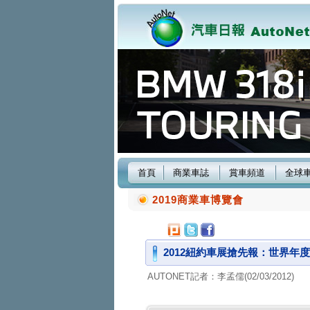
首頁
商業車誌
賞車頻道
全球
2019商業車博覽會
2012紐約車展搶先報：世界年
AUTONET記者：李孟儒(02/03/2012)