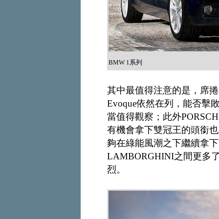
BMW 1系列
其中最值得注意的是，席捲全球各
Evoque依然在列，能否
當值得觀察；此外PORSC
有機會拿下雙冠王的頭銜也頗令
夠在綠能風潮之下繼續拿下W
LAMBORGHINI之間更
烈。