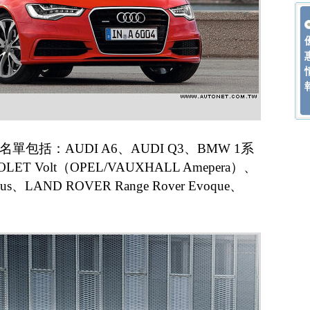
包括：AUDI A6、AUDI Q3、BMW 1系
T Volt（OPEL/VAUXHALL Amepera）、
us、LAND ROVER Range Rover Evoque、
。