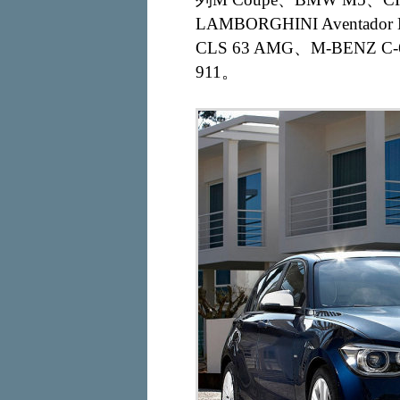
LAMBORGHINI Aventado
CLS 63 AMG、M-BENZ C-6
911。