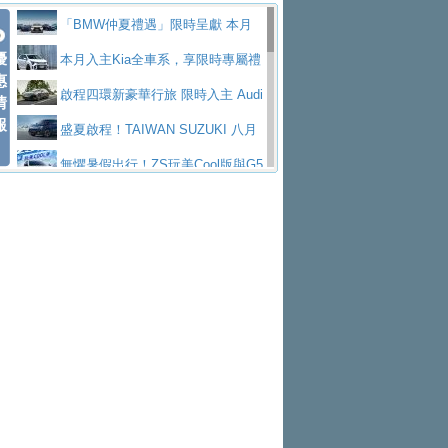
Polo GTI，擁有226匹馬力和零百加速 6.8
Jaguar 公布四門 GT車款正式車名
慧移動與綠能創新
父親節霸氣獻禮！PGO 威力125 最
「BMW仲夏禮遇」限時呈獻 本月
秒的實力
為JAGUAR TYPE 01
終於跟上進度，LEXUS發表首款三
優
低入手價 $60,900 起 省油ｘ安全ｘ大空間
Toyota歐洲純電車銷量翻倍 2026
入主即享尊榮豪華五星假期 多元優購方案
本月入主Kia全車系，享限時專屬禮
惠
排六座純電旗艦休旅 TZ
有錢也買不到的Golf R！福斯打造
陪爸爸輕鬆
上半年成長113％
NISSAN X-TRAIL 上市首月銷量
同步實施
遇
啟程四環新豪華行旅 限時入主 Audi
情
報
全新Golf R 24h賽車將挑戰紐柏林24小時耐
SKODA公布全新小型純電跨界休旅
躋身同級前3名
Subaru推動燃油、油電與純電車混
A6 旗艦陣容 低月付5,888元起及3 年乙式險
盛夏啟程！TAIWAN SUZUKI 八月
久賽
Epiq內裝設計，預計5月19日全球首發
福斯全新 ID. Polo 起跳價約台幣94
線生產 以彈性製造應對市場變化
XFORCE攜手臺南祀典大天后宮 試
購置金
禮遇全面升級
無懼暑假出行！ZS玩美Cool版與G5
萬，續航里程可達到455公里附氣動式按摩
福斯宣布Golf與T-Roc推出Full Hybri
乘就送限量「幸福駕到」過爐御守
Volvo Trucks 承諾成為高科技供應
0 PLUS酷涼特仕版升級通風座椅
Ford天外飛來禮 Territory旗艦響宴
座椅
d全油電複合動力車型，預計於今年第四季
KIA米蘭設計周展出Vision Meta Tu
鏈的可靠夥伴
格上租車暑期享8% LINE POINTS
三件組 再享0利率 入主再抽美國雙人來回機
Forester油電版上市週年保固升級
上市
rismo概念車並公布所有相關資訊，未來將
BMW 旗艦房車7系列中期改款，外
回饋 再抽黑鑰匙尊榮禮遇
匠心淬鍊展現世代躍進 ALL-NEW
票
父親節再享SUBARU爸氣豪禮
PEUGEOT、CITROEN「EN ROU
是命名為EV8
觀煥然一新、內裝科技與電動車續航里程大
借「東風」之力，HONDA推出中國
MAZDA CX-5 延長保固禮遇限時實施
魅力 自成焦點 胡宇威擔任 The all-
TE！La Vie en Route｜法式日常，即刻啟
全能ZS翻玩新視界！全新27年式換
幅升級
製造日本重新貼牌全新4代Insight純電動休
現代汽車發表全新電動跨界休旅Ioni
new T-Roc 品牌大使 攜手Volkswagen展現
Skoda Motorsport 125 週年 全台 R
程」 全車系享 5 年
裝曜黑風格套件 含舊換新60萬內輕鬆入手
暑假購車趁現在！ PGO 全車系一
旅
q 3，科幻風格的造型具備335公里最大續航
不被定義的
S Roadshow 熱血啟動
Nissan力拚縮短新車開發週期 導
日限定賞車會 指定車款送3,000元加油卡
特斯拉掀充電價格戰 EVOASIS推
里程
入AI、借鏡中國車廠求生
全台最速充電樁降臨桃園！ 華城電
訂閱制假日最低5.25元會員優惠
Honda Motorcycle攜手築間餐飲集
能首座640kW極速充電站正式啟用
BMW iX3投產9個月突破5萬輛 匈
團「燒肉Smile」跨界合作
出國、國旅都能用！iRent前進桃園