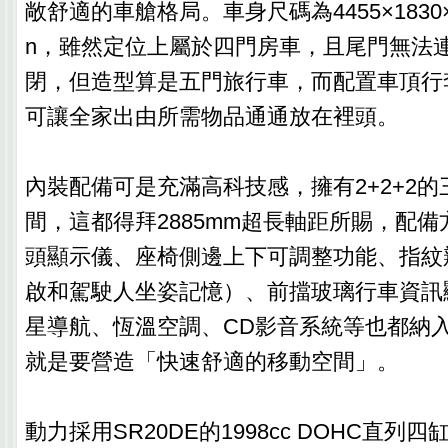
敞舒適的車艙格局。車身尺碼為4455×1830×1
n，雖然定位上屬於四門房車，且尾門無法
閉，但造型算是五門旅行車，而配置車頂行
可讓全家出由所需物品通通放在裡頭。
內裝配備可是充滿高科技感，擁有2+2+2
間，這都得拜2885mm超長軸距所賜，配
頭顯示儀、座椅側邊上下可調整功能、指紋
啟和駕駛人坐姿記憶）、前擋玻璃行車資訊
星導航、恆溫空調、CD影音系統等也都納
就是要營造「快速舒適的移動空間」。
動力採用SR20DE的1998cc DOHC直列