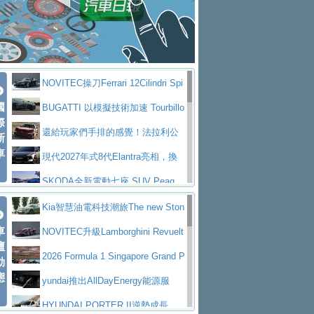
大型 SUV 鎖定七人座豪華市場
BMW攜手漫威電影【蜘蛛人：重生
拌車
消防車除了滅火裝備還需要什麼？
日】
Skoda 發表全新 Peaq 內裝：七人
一探SITRAK “準” 消防車的究竟
大益金龍初試啼聲，汽柴油5噸貨車
座純電旗艦 SUV，行李廂最大可達 935 公
全新純電 Mercedes-Benz C 400 4
不是對手
正宗年鑑2025年全球自動車年鑑1月
升
MATIC Electric 登場
奢華與科技大躍進，MAZDA全新3
NOVITEC操刀Ferrari 12Cilindri Spi
下旬問世！
2024第六屆ISUZU運轉職人挑戰賽
代CX-5全方位進化提前亮相並展開預售94.9
馬自達公布 2027 年式 MX-5 更
國
der 碳纖維空力、鍛造輪圈與Inconel排氣
BUGATTI 以模擬技術加速 Tourbillo
首度前進南台灣熱烈開戰
豪華電能休旅新星 Audi Q4 Sportba
際
萬起
新，新增 Yakudo 特別版
Skoda Peaq 發表全新電動動力系
上身
n 動態開發
還給玩家們手排的感覺！法拉利公
新
ck 55 e-tron S line
Scania Taiwan 逆風而行，加深力
統 最長續航逾 640 公里、支援雙向供電
BMW M2 首度導入 xDrive 四驅，
車
布12Cilidri Manaule手排超跑產品細節
現代2027年式8代Elantra亮相，換
道投資布局
美國與瑞士需求成關鍵推手
The all-new T-Roc 魅力 自成焦點
裝更銳利的造型、更先進的資訊娛樂系統及
SKODA全新電動七座 SUV Peaq
Maserati GT2 Stradale「Tribute to
更高效的動力
問世，擁有品牌史上最寬敞且豪華的座艙
AUDI推出首款高性能油電超跑Nuvo
Kia智慧油電科技潮旅The new Ston
MC12」全球首度亮相
迎接 RANGE ROVER 品牌家族第
車
lari，0到100公里加速2.6秒、極速350公里
百年三叉戟傳奇再啟程 Maserati 重
ic 1-7月累計銷量創歷史新高
NOVITEC升級Lamborghini Revuelt
壇
五位成員 全新 RANGE ROVER GT 預告登
造型華麗時尚、科技座艙再進化，P
／小時
返 1000 Miglia 傳承競速榮耀
法拉利首款純電跑車Luce亮相，最
o 綜效輸出增至1,048匹
2026 Formula 1 Singapore Grand P
動
場
eugeot 208小改款發表上市94.8萬起
態
大馬力超過1000匹並具備530公里最大續航
小車大空間、座艙科技更先進，SK
rix 新加坡大獎賽 Audi 極速之旅開放報名
yundai推出AllDayEnergy能源服
里程
ODA發表全新純電跨界休旅Eipq祭平民化車
賓士AMG.EA專屬平台首作，Merc
務 讓電動車化身行動儲能系統
HYUNDAI PORTER II逆勢成長，