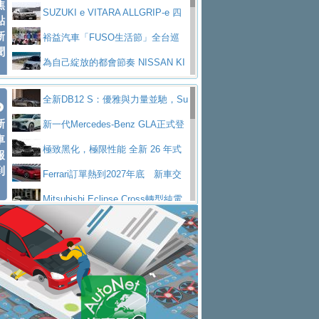
焦
V Prestige
SUZUKI e VITARA ALLGRIP-e 四
點
新
驅精神的純電新詮釋
裕益汽車「FUSO生活節」全台巡
聞
迴 結合生活體驗、交通安全與購車優惠
為自己綻放的都會節奏 NISSAN KI
CKS SAKURA
為品味獨具層峰買家打造的頂級座
全新DB12 S：優雅與力量並馳，Su
駕，MAZDA CX-90 33T AWD Premium Ca
安心舒適旅游的好夥伴 MG HS PH
新
per Tourer的顛峰之作
新一代Mercedes-Benz GLA正式登
ptain Seat
EV
許自己和家人一部舒適安全又高科
車
場 續航最高657公里、支援320kW快充
極致黑化，極限性能 全新 26 年式
報
技的座駕! Ford Territory中型油電休旅
後疫情時代最安全高效重型卡車FU
到
DEFENDER OCTA BLACK 限量登台
Ferrari訂單熱到2027年底 新車交
SO Super Great今日在台登場，結合先進安
中部車業老字號佳樂汽車取得Stella
付至少得等一年以上
Mitsubishi Eclipse Cross轉型純電
全輔助科技
ntis四品牌經銷權，全新多品牌旗艦展示中
屏東特搜大隊再添新利器 SITRAK
休旅 87kWh電池續航超過600公里
全新BMW 318i Touring豪華旅行車
心開幕啟用
救助器材車
買氣不衰、SUZUKI經銷商勇於開啟
全台限量200台 進化現型
不等零關稅的紅利，Jeep品牌今日
全新大店，新北都鈴木占地500坪土城旗艦
2025第七屆ISUZU運轉職人挑戰賽
起展開首批車交車
Volvo EX60 即將叩關，靜肅性、底
展示中心開幕
熱血登場 展現極致車技與專業職人精神
H2GP世界總決賽圓滿落幕 台灣團
盤與數位介面搶先揭露
Audi Q9 將於 2026 年底上市 旗艦
隊表現精彩
淨零減碳指標性應用 純電動水泥預