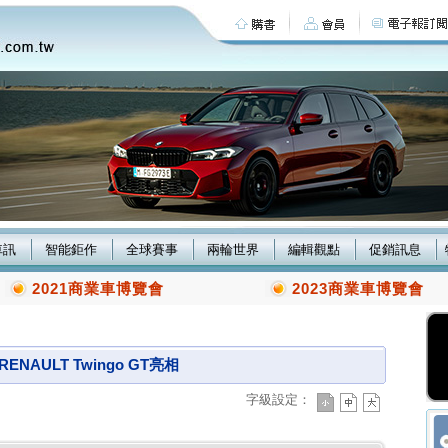
車訊
智能鉅作
全球賽事
兩輪世界
編輯觀點
促銷訊息
2021商業車博覽會
2023商業車博覽會
AULT Twingo GT亮相
字級設定：