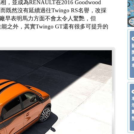
成為RENAULT在2016 Goodwood
活動主秀。而既然沒有延續過往Twingo RS名譽，改採
位，原廠早表明馬力方面不會太令人驚艷，但
除了性能之外，其實Twingo GT還有很多可提升的