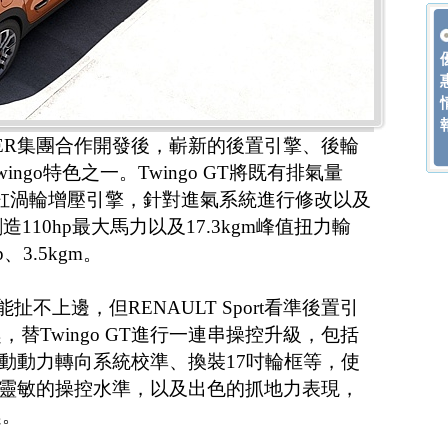
IMLER集團合作開發後，嶄新的後置引擎、後輪
ngo特色之一。Twingo GT將既有排氣量
bo直列三缸渦輪增壓引擎，針對進氣系統進行修改以及
110hp最大馬力以及17.3kgm峰值扭力輸
3.5kgm。
扯不上邊，但RENAULT Sport看準後置引
替Twingo GT進行一連串操控升級，包括
電動動力轉向系統校準、換裝17吋輪框等，使
精準、靈敏的操控水準，以及出色的抓地力表現，
趣。