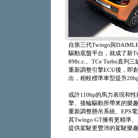
自第三代Twingo與DA
驅動底盤平台，就成了新Twi
898c.c.、TCe Tur
重新調整引擎ECU後，即創造
出，相較標準車型提升20hp、
或許110hp的馬力表現和性能
擎、後輪驅動所帶來的樂趣，
重新調整懸吊系統、EPS
其Twingo GT擁有更
提供駕駛更豐沛的駕駛樂