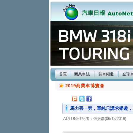
首頁
商業車誌
賞車頻道
全球
2019商業車博覽會
馬力丟一旁，單純只講求樂趣，REN
AUTONET記者：張振群(06/13/2016)