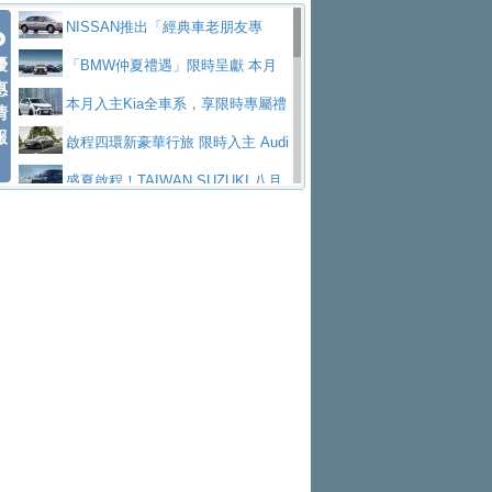
價89萬起
edes-AMG 全新GT 4-Door Coupe全球首發
福斯推出首款GTI純電性能掀背ID.
勇奪中型貨車銷售冠軍
父親節霸氣獻禮！PGO 威力125 最
NISSAN推出「經典車老朋友專
Polo GTI，擁有226匹馬力和零百加速 6.8
Jaguar 公布四門 GT車款正式車名
優
低入手價 $60,900 起 省油ｘ安全ｘ大空間
福斯商旅挺頭家 推出「德系質感 精
案」 以匠人精神煥新珍品座駕
「BMW仲夏禮遇」限時呈獻 本月
惠
秒的實力
為JAGUAR TYPE 01
終於跟上進度，LEXUS發表首款三
陪爸爸輕鬆
算圓夢」專案
和運租車榮獲國家品牌玉山獎 以智
入主即享尊榮豪華五星假期 多元優購方案
本月入主Kia全車系，享限時專屬禮
情
報
排六座純電旗艦休旅 TZ
有錢也買不到的Golf R！福斯打造
慧移動與綠能創新
Volvo Trucks 承諾成為高科技供應
同步實施
遇
啟程四環新豪華行旅 限時入主 Audi
全新Golf R 24h賽車將挑戰紐柏林24小時耐
SKODA公布全新小型純電跨界休旅
鏈的可靠夥伴
XFORCE攜手臺南祀典大天后宮 試
A6 旗艦陣容 低月付5,888元起及3 年乙式險
盛夏啟程！TAIWAN SUZUKI 八月
久賽
Epiq內裝設計，預計5月19日全球首發
福斯全新 ID. Polo 起跳價約台幣94
乘就送限量「幸福駕到」過爐御守
NISSAN X-TRAIL 上市首月銷量
購置金
禮遇全面升級
無懼暑假出行！ZS玩美Cool版與G5
萬，續航里程可達到455公里附氣動式按摩
福斯宣布Golf與T-Roc推出Full Hybri
躋身同級前3名
格上租車暑期享8% LINE POINTS
0 PLUS酷涼特仕版升級通風座椅
Ford天外飛來禮 Territory旗艦響宴
座椅
d全油電複合動力車型，預計於今年第四季
KIA米蘭設計周展出Vision Meta Tu
回饋 再抽黑鑰匙尊榮禮遇
Toyota歐洲純電車銷量翻倍 2026
三件組 再享0利率 入主再抽美國雙人來回機
Forester油電版上市週年保固升級
上市
rismo概念車並公布所有相關資訊，未來將
BMW 旗艦房車7系列中期改款，外
上半年成長113％
Subaru推動燃油、油電與純電車混
票
父親節再享SUBARU爸氣豪禮
PEUGEOT、CITROEN「EN ROU
是命名為EV8
觀煥然一新、內裝科技與電動車續航里程大
借「東風」之力，HONDA推出中國
線生產 以彈性製造應對市場變化
魅力 自成焦點 胡宇威擔任 The all-
TE！La Vie en Route｜法式日常，即刻啟
全能ZS翻玩新視界！全新27年式換
幅升級
製造日本重新貼牌全新4代Insight純電動休
new T-Roc 品牌大使 攜手Volkswagen展現
匠心淬鍊展現世代躍進 ALL-NEW
程」 全車系享 5 年
裝曜黑風格套件 含舊換新60萬內輕鬆入手
暑假購車趁現在！ PGO 全車系一
旅
不被定義的
MAZDA CX-5 延長保固禮遇限時實施
2026 Honda Motorcycle Cruiser 風
日限定賞車會 指定車款送3,000元加油卡
特斯拉掀充電價格戰 EVOASIS推
格騎士趴圓滿落幕 風格由你定義！一起騎
全台最速充電樁降臨桃園！ 華城電
訂閱制假日最低5.25元會員優惠
Honda Motorcycle攜手築間餐飲集