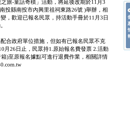
現之旅-童話奇積」活動，將延後改期於11月3
 南投縣南投市內興里祖祠東路26號 )舉辦，相
變，歡迎已報名民眾，持活動手冊於11月3日
動。
為配合政府單位措施，但如有已報名民眾不克
10月26日止，民眾持1.原始報名費發票 2.活動
芽音箱)至原報名據點可進行退費作業，相關詳情
com.tw