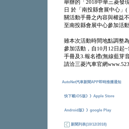
舉辦的「2018中華三菱發
日 於「南投縣會展中心」(
關活動手冊之內容與權益不
至南投縣會展中心參加活
雖本次活動時間地點調整
參加活動，自10月12日起~
手冊及3.報名禮(無線藍
請洽三菱汽車官網www.5230.
AutoNet汽車新聞APP即時推播通知
快下載iOS版》》
Apple Store
Android版》》
google Play
新聞列表(10/12/2018)