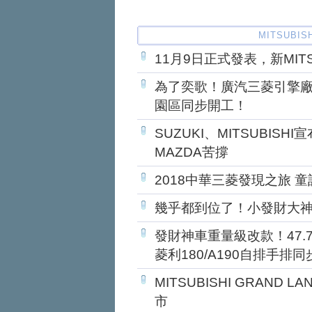
MITSUBI
11月9日正式發表，新MITSUBI
為了奕歌！廣汽三菱引擎
園區同步開工！
SUZUKI、MITSUBIS
MAZDA苦撐
2018中華三菱發現之旅 
幾乎都到位了！小發財大神
發財神車重量級改款！47
菱利180/A190自排手排
MITSUBISHI GRAND
市