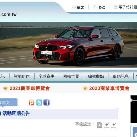
車訊
智能鉅作
全球賽事
兩輪世界
編輯觀點
促銷訊息
2021商業車博覽會
2023商業車博覽會
看本文
積 活動延期公告
字級設定：