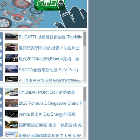
座純電旗艦 SUV，行李廂最大可達 935 公
全新純電 Mercedes-Benz C 400 4
拌車
消防車除了滅火裝備還需要什麼？
升
MATIC Electric 登場
奢華與科技大躍進，MAZDA全新3
一探SITRAK “準” 消防車的究竟
大益金龍初試啼聲，汽柴油5噸貨車
代CX-5全方位進化提前亮相並展開預售94.9
馬自達公布 2027 年式 MX-5 更
不是對手
正宗年鑑2025年全球自動車年鑑1月
萬起
新，新增 Yakudo 特別版
Skoda Peaq 發表全新電動動力系
BUGATTI 以模擬技術加速 Tourbillo
下旬問世！
2024第六屆ISUZU運轉職人挑戰賽
統 最長續航逾 640 公里、支援雙向供電
BMW M2 首度導入 xDrive 四驅，
國
n 動態開發
還給玩家們手排的感覺！法拉利公
首度前進南台灣熱烈開戰
豪華電能休旅新星 Audi Q4 Sportba
際
美國與瑞士需求成關鍵推手
The all-new T-Roc 魅力 自成焦點
布12Cilidri Manaule手排超跑產品細節
現代2027年式8代Elantra亮相，換
新
ck 55 e-tron S line
Scania Taiwan 逆風而行，加深力
Maserati GT2 Stradale「Tribute to
車
裝更銳利的造型、更先進的資訊娛樂系統及
SKODA全新電動七座 SUV Peaq
道投資布局
MC12」全球首度亮相
迎接 RANGE ROVER 品牌家族第
更高效的動力
問世，擁有品牌史上最寬敞且豪華的座艙
AUDI推出首款高性能油電超跑Nuvo
五位成員 全新 RANGE ROVER GT 預告登
造型華麗時尚、科技座艙再進化，P
lari，0到100公里加速2.6秒、極速350公里
百年三叉戟傳奇再啟程 Maserati 重
HYUNDAI PORTER II逆勢成長，
場
eugeot 208小改款發表上市94.8萬起
突然滿天都是小星星！ 台灣賓士突
車
／小時
返 1000 Miglia 傳承競速榮耀
法拉利首款純電跑車Luce亮相，最
勇奪中型貨車銷售冠軍
2026 Formula 1 Singapore Grand P
壇
襲式宣告全新 GLB 第四季上市即日起接單1
台灣僅此一台 ! ROYAL ENFIELD
大馬力超過1000匹並具備530公里最大續航
小車大空間、座艙科技更先進，SK
rix 新加坡大獎賽 Audi 極速之旅開放報名
yundai推出AllDayEnergy能源服
動
98萬起
SHOTGUN 650 x ROUGH CRAFTS 限量特
態
里程
ODA發表全新純電跨界休旅Eipq祭平民化車
賓士AMG.EA專屬平台首作，Merc
務 讓電動車化身行動儲能系統
福斯商旅挺頭家 推出「德系質感 精
仕版29日開放搶購
價89萬起
edes-AMG 全新GT 4-Door Coupe全球首發
福斯推出首款GTI純電性能掀背ID.
算圓夢」專案
和運租車榮獲國家品牌玉山獎 以智