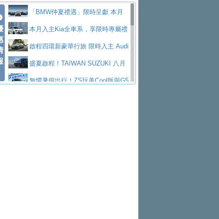
Polo GTI，擁有226匹馬力和零百加速 6.8
Jaguar 公布四門 GT車款正式車名
慧移動與綠能創新
父親節霸氣獻禮！PGO 威力125 最
「BMW仲夏禮遇」限時呈獻 本月
秒的實力
為JAGUAR TYPE 01
終於跟上進度，LEXUS發表首款三
優
低入手價 $60,900 起 省油ｘ安全ｘ大空間
Toyota歐洲純電車銷量翻倍 2026
入主即享尊榮豪華五星假期 多元優購方案
本月入主Kia全車系，享限時專屬禮
惠
排六座純電旗艦休旅 TZ
有錢也買不到的Golf R！福斯打造
陪爸爸輕鬆
上半年成長113％
NISSAN X-TRAIL 上市首月銷量
同步實施
遇
啟程四環新豪華行旅 限時入主 Audi
情
報
全新Golf R 24h賽車將挑戰紐柏林24小時耐
SKODA公布全新小型純電跨界休旅
躋身同級前3名
Subaru推動燃油、油電與純電車混
A6 旗艦陣容 低月付5,888元起及3 年乙式險
盛夏啟程！TAIWAN SUZUKI 八月
久賽
Epiq內裝設計，預計5月19日全球首發
福斯全新 ID. Polo 起跳價約台幣94
線生產 以彈性製造應對市場變化
XFORCE攜手臺南祀典大天后宮 試
購置金
禮遇全面升級
無懼暑假出行！ZS玩美Cool版與G5
萬，續航里程可達到455公里附氣動式按摩
福斯宣布Golf與T-Roc推出Full Hybri
乘就送限量「幸福駕到」過爐御守
Volvo Trucks 承諾成為高科技供應
0 PLUS酷涼特仕版升級通風座椅
Ford天外飛來禮 Territory旗艦響宴
座椅
d全油電複合動力車型，預計於今年第四季
KIA米蘭設計周展出Vision Meta Tu
鏈的可靠夥伴
格上租車暑期享8% LINE POINTS
三件組 再享0利率 入主再抽美國雙人來回機
Forester油電版上市週年保固升級
上市
rismo概念車並公布所有相關資訊，未來將
BMW 旗艦房車7系列中期改款，外
回饋 再抽黑鑰匙尊榮禮遇
匠心淬鍊展現世代躍進 ALL-NEW
票
父親節再享SUBARU爸氣豪禮
PEUGEOT、CITROEN「EN ROU
是命名為EV8
觀煥然一新、內裝科技與電動車續航里程大
借「東風」之力，HONDA推出中國
MAZDA CX-5 延長保固禮遇限時實施
魅力 自成焦點 胡宇威擔任 The all-
TE！La Vie en Route｜法式日常，即刻啟
全能ZS翻玩新視界！全新27年式換
幅升級
製造日本重新貼牌全新4代Insight純電動休
現代汽車發表全新電動跨界休旅Ioni
new T-Roc 品牌大使 攜手Volkswagen展現
Skoda Motorsport 125 週年 全台 R
程」 全車系享 5 年
裝曜黑風格套件 含舊換新60萬內輕鬆入手
暑假購車趁現在！ PGO 全車系一
旅
q 3，科幻風格的造型具備335公里最大續航
不被定義的
S Roadshow 熱血啟動
Nissan力拚縮短新車開發週期 導
日限定賞車會 指定車款送3,000元加油卡
特斯拉掀充電價格戰 EVOASIS推
里程
入AI、借鏡中國車廠求生
全台最速充電樁降臨桃園！ 華城電
訂閱制假日最低5.25元會員優惠
Honda Motorcycle攜手築間餐飲集
能首座640kW極速充電站正式啟用
BMW iX3投產9個月突破5萬輛 匈
團「燒肉Smile」跨界合作
出國、國旅都能用！iRent前進桃園