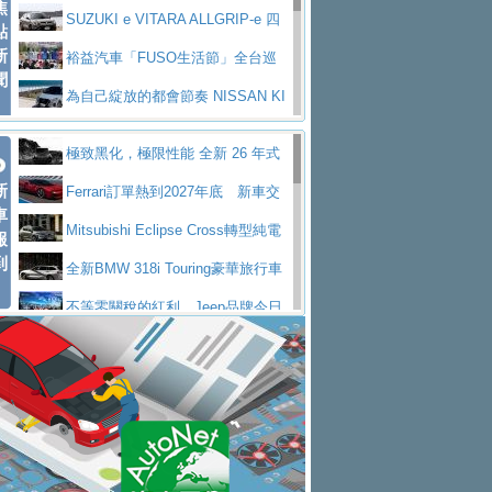
焦
V Prestige
SUZUKI e VITARA ALLGRIP-e 四
點
新
驅精神的純電新詮釋
裕益汽車「FUSO生活節」全台巡
聞
迴 結合生活體驗、交通安全與購車優惠
為自己綻放的都會節奏 NISSAN KI
CKS SAKURA
為品味獨具層峰買家打造的頂級座
極致黑化，極限性能 全新 26 年式
駕，MAZDA CX-90 33T AWD Premium Ca
安心舒適旅游的好夥伴 MG HS PH
新
DEFENDER OCTA BLACK 限量登台
Ferrari訂單熱到2027年底 新車交
ptain Seat
EV
許自己和家人一部舒適安全又高科
車
付至少得等一年以上
Mitsubishi Eclipse Cross轉型純電
報
技的座駕! Ford Territory中型油電休旅
後疫情時代最安全高效重型卡車FU
到
休旅 87kWh電池續航超過600公里
全新BMW 318i Touring豪華旅行車
SO Super Great今日在台登場，結合先進安
中部車業老字號佳樂汽車取得Stella
全台限量200台 進化現型
不等零關稅的紅利，Jeep品牌今日
全輔助科技
ntis四品牌經銷權，全新多品牌旗艦展示中
屏東特搜大隊再添新利器 SITRAK
起展開首批車交車
Volvo EX60 即將叩關，靜肅性、底
心開幕啟用
救助器材車
買氣不衰、SUZUKI經銷商勇於開啟
盤與數位介面搶先揭露
Audi Q9 將於 2026 年底上市 旗艦
全新大店，新北都鈴木占地500坪土城旗艦
2025第七屆ISUZU運轉職人挑戰賽
大型 SUV 鎖定七人座豪華市場
BMW攜手漫威電影【蜘蛛人：重生
展示中心開幕
熱血登場 展現極致車技與專業職人精神
H2GP世界總決賽圓滿落幕 台灣團
日】
Skoda 發表全新 Peaq 內裝：七人
隊表現精彩
淨零減碳指標性應用 純電動水泥預