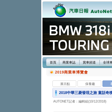
首頁
商業車誌
賞車頻道
全球
2019商業車博覽會
展示點
保養廠
2018中華三菱發現之旅 童話奇
AUTONET記者：編輯組(10/12/2018)