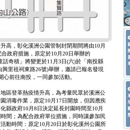
升高，彰化溪洲公園管制封閉期間將由10月
為配合政府措施，原定於10月20日舉辦的
-童話奇積」將變更於11月3日(六)於「南投縣
內興里祖祠東路26號)舉辦，邀請已報名發現
能開心前往南投，一同參加活動。
中地區登革熱疫情升高，為考量民眾於溪洲公
園消毒作業，原定10月17日開放，但因應疾
化縣政府10月8日決定延長封園時間至10月
園時間；為配合政府單位措施，同時讓參加民
活動時間：原定10月20日於彰化溪州公園所