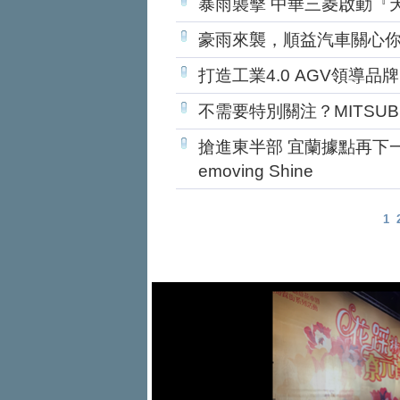
暴雨襲擊 中華三菱啟動『
豪雨來襲，順益汽車關心
打造工業4.0 AGV領導品牌
不需要特別關注？MITSUB
搶進東半部 宜蘭據點再下一
emoving Shine
1