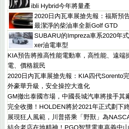
ibli Hybrid今年將量產
2020日內瓦車展搶先報：福斯預
最潔淨的柴油車全新Golf GTD
SUBARU的Impreza車系2020年式追
xer油電車型
KIA預告將推高性能電動車，高性能、遠端
電、價格親民
2020日內瓦車展搶先報：KIA四代Sorent
外豪華升級，安全操控大進化
GM撤出泰國市場，中國長城汽車將接手其
完全收攤！HOLDEN將於2021年正式劃下
展現狂人風範，川普搭乘「野獸」為NASC
結合老店在地精神！PGO智慧電車嘉義中