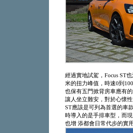
經過實地試駕，Focus ST
米的扭力峰值，時速0到1
也保有五門掀背房車應有的
讓人坐立難安，對於心懷性能
ST應該是可列為首選的車款
時導入的是手排車型，而現在
也增 添都會日常代步的實