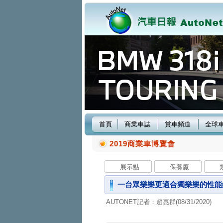
首頁
商業車誌
賞車頻道
全球
2019商業車博覽會
展示點
保養廠
一台眾樂樂更適合獨樂樂的性能鋼砲
AUTONET記者：趙惠群(08/31/2020)