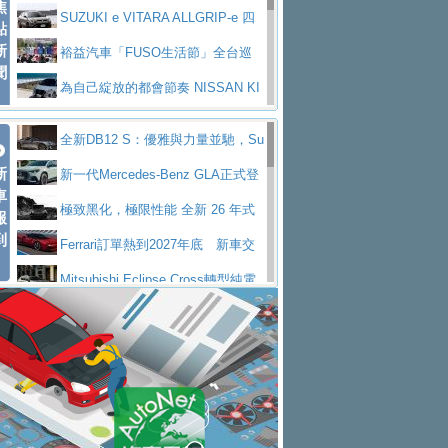
焦
V Prestige
SUZUKI e VITARA ALLGRIP-e 四
點
新
驅精神的純電新詮釋
裕益汽車「FUSO生活節」全台巡
聞
迴 結合生活體驗、交通安全與購車優惠
為自己綻放的都會節奏 NISSAN KI
CKS SAKURA
為品味獨具層峰買家打造的頂級座
全新DB12 S：優雅與力量並馳，Su
駕，MAZDA CX-90 33T AWD Premium Ca
安心舒適旅游的好夥伴 MG HS PH
新
per Tourer的顛峰之作
新一代Mercedes-Benz GLA正式登
ptain Seat
EV
許自己和家人一部舒適安全又高科
車
場 續航最高657公里、支援320kW快充
極致黑化，極限性能 全新 26 年式
報
技的座駕! Ford Territory中型油電休旅
後疫情時代最安全高效重型卡車FU
到
DEFENDER OCTA BLACK 限量登台
Ferrari訂單熱到2027年底 新車交
SO Super Great今日在台登場，結合先進安
中部車業老字號佳樂汽車取得Stella
付至少得等一年以上
Mitsubishi Eclipse Cross轉型純電
全輔助科技
ntis四品牌經銷權，全新多品牌旗艦展示中
屏東特搜大隊再添新利器 SITRAK
休旅 87kWh電池續航超過600公里
全新BMW 318i Touring豪華旅行車
心開幕啟用
救助器材車
買氣不衰、SUZUKI經銷商勇於開啟
全台限量200台 進化現型
不等零關稅的紅利，Jeep品牌今日
全新大店，新北都鈴木占地500坪土城旗艦
2025第七屆ISUZU運轉職人挑戰賽
起展開首批車交車
Volvo EX60 即將叩關，靜肅性、底
展示中心開幕
熱血登場 展現極致車技與專業職人精神
H2GP世界總決賽圓滿落幕 台灣團
盤與數位介面搶先揭露
Audi Q9 將於 2026 年底上市 旗艦
隊表現精彩
淨零減碳指標性應用 純電動水泥預