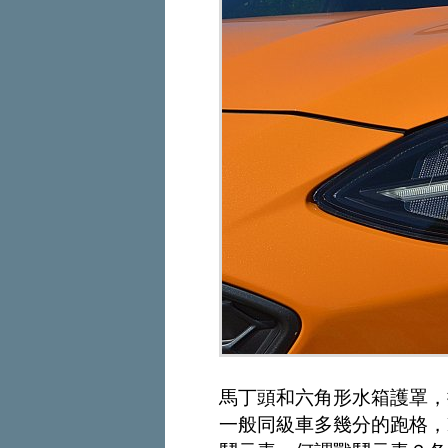
馬丁頭和六角形水箱護罩，
一般同級車多幾分的跑格，F