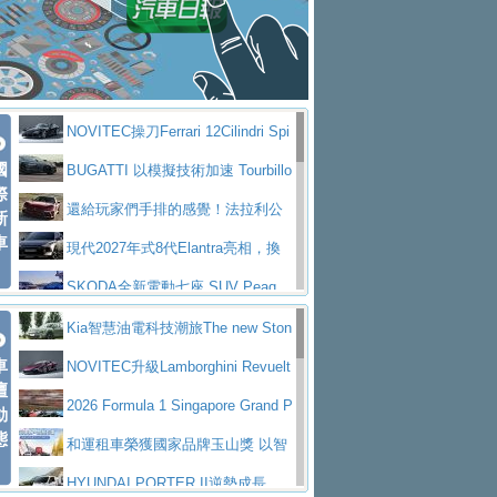
大型 SUV 鎖定七人座豪華市場
BMW攜手漫威電影【蜘蛛人：重生
拌車
消防車除了滅火裝備還需要什麼？
日】
Skoda 發表全新 Peaq 內裝：七人
一探SITRAK “準” 消防車的究竟
大益金龍初試啼聲，汽柴油5噸貨車
座純電旗艦 SUV，行李廂最大可達 935 公
全新純電 Mercedes-Benz C 400 4
不是對手
正宗年鑑2025年全球自動車年鑑1月
升
MATIC Electric 登場
奢華與科技大躍進，MAZDA全新3
NOVITEC操刀Ferrari 12Cilindri Spi
下旬問世！
2024第六屆ISUZU運轉職人挑戰賽
代CX-5全方位進化提前亮相並展開預售94.9
馬自達公布 2027 年式 MX-5 更
國
der 碳纖維空力、鍛造輪圈與Inconel排氣
BUGATTI 以模擬技術加速 Tourbillo
首度前進南台灣熱烈開戰
豪華電能休旅新星 Audi Q4 Sportba
際
萬起
新，新增 Yakudo 特別版
Skoda Peaq 發表全新電動動力系
上身
n 動態開發
還給玩家們手排的感覺！法拉利公
新
ck 55 e-tron S line
Scania Taiwan 逆風而行，加深力
統 最長續航逾 640 公里、支援雙向供電
BMW M2 首度導入 xDrive 四驅，
車
布12Cilidri Manaule手排超跑產品細節
現代2027年式8代Elantra亮相，換
道投資布局
美國與瑞士需求成關鍵推手
The all-new T-Roc 魅力 自成焦點
裝更銳利的造型、更先進的資訊娛樂系統及
SKODA全新電動七座 SUV Peaq
Maserati GT2 Stradale「Tribute to
更高效的動力
問世，擁有品牌史上最寬敞且豪華的座艙
AUDI推出首款高性能油電超跑Nuvo
Kia智慧油電科技潮旅The new Ston
MC12」全球首度亮相
迎接 RANGE ROVER 品牌家族第
車
lari，0到100公里加速2.6秒、極速350公里
百年三叉戟傳奇再啟程 Maserati 重
ic 1-7月累計銷量創歷史新高
NOVITEC升級Lamborghini Revuelt
壇
五位成員 全新 RANGE ROVER GT 預告登
造型華麗時尚、科技座艙再進化，P
／小時
返 1000 Miglia 傳承競速榮耀
法拉利首款純電跑車Luce亮相，最
o 綜效輸出增至1,048匹
2026 Formula 1 Singapore Grand P
動
場
eugeot 208小改款發表上市94.8萬起
態
大馬力超過1000匹並具備530公里最大續航
小車大空間、座艙科技更先進，SK
rix 新加坡大獎賽 Audi 極速之旅開放報名
和運租車榮獲國家品牌玉山獎 以智
里程
ODA發表全新純電跨界休旅Eipq祭平民化車
賓士AMG.EA專屬平台首作，Merc
慧移動與綠能創新
HYUNDAI PORTER II逆勢成長，