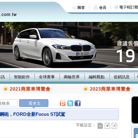
車訊
智能鉅作
全球賽事
兩輪世界
編輯觀點
促銷訊息
2021商業車博覽會
2023商業車博覽會
規格表
看本文
，FORD全新Focus ST試駕
字級設定：