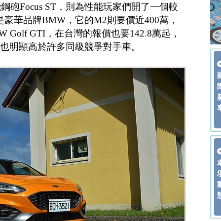
砲Focus ST，則為性能玩家們開了一個較
果是豪華品牌BMW，它的M2則要價近400萬，
Golf GTI，在台灣的報價也要142.8萬起，
能數據也明顯高於許多同級競爭對手車。