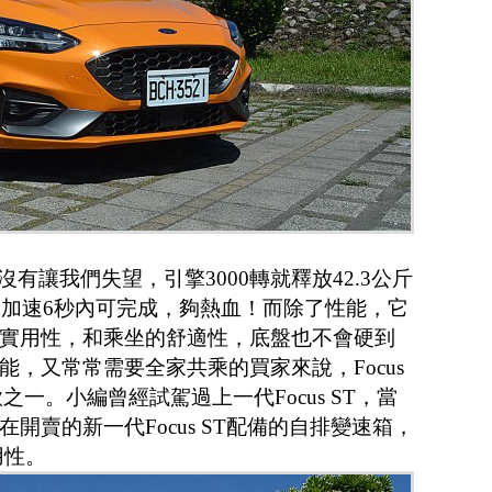
也沒有讓我們失望，引擎3000轉就釋放42.3公斤
00加速6秒內可完成，夠熱血！而除了性能，它
實用性，和乘坐的舒適性，底盤也不會硬到
，又常常需要全家共乘的買家來說，Focus
之一。小編曾經試駕過上一代Focus ST，當
開賣的新一代Focus ST配備的自排變速箱，
用性。