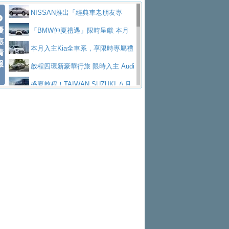
價89萬起
edes-AMG 全新GT 4-Door Coupe全球首發
福斯推出首款GTI純電性能掀背ID.
勇奪中型貨車銷售冠軍
父親節霸氣獻禮！PGO 威力125 最
NISSAN推出「經典車老朋友專
Polo GTI，擁有226匹馬力和零百加速 6.8
Jaguar 公布四門 GT車款正式車名
優
低入手價 $60,900 起 省油ｘ安全ｘ大空間
福斯商旅挺頭家 推出「德系質感 精
案」 以匠人精神煥新珍品座駕
「BMW仲夏禮遇」限時呈獻 本月
惠
秒的實力
為JAGUAR TYPE 01
終於跟上進度，LEXUS發表首款三
陪爸爸輕鬆
算圓夢」專案
yundai推出AllDayEnergy能源服
入主即享尊榮豪華五星假期 多元優購方案
本月入主Kia全車系，享限時專屬禮
情
報
排六座純電旗艦休旅 TZ
有錢也買不到的Golf R！福斯打造
務 讓電動車化身行動儲能系統
NISSAN X-TRAIL 上市首月銷量
同步實施
遇
啟程四環新豪華行旅 限時入主 Audi
全新Golf R 24h賽車將挑戰紐柏林24小時耐
SKODA公布全新小型純電跨界休旅
躋身同級前3名
Toyota歐洲純電車銷量翻倍 2026
A6 旗艦陣容 低月付5,888元起及3 年乙式險
盛夏啟程！TAIWAN SUZUKI 八月
久賽
Epiq內裝設計，預計5月19日全球首發
福斯全新 ID. Polo 起跳價約台幣94
上半年成長113％
XFORCE攜手臺南祀典大天后宮 試
購置金
禮遇全面升級
無懼暑假出行！ZS玩美Cool版與G5
萬，續航里程可達到455公里附氣動式按摩
福斯宣布Golf與T-Roc推出Full Hybri
乘就送限量「幸福駕到」過爐御守
Subaru推動燃油、油電與純電車混
0 PLUS酷涼特仕版升級通風座椅
Ford天外飛來禮 Territory旗艦響宴
座椅
d全油電複合動力車型，預計於今年第四季
KIA米蘭設計周展出Vision Meta Tu
線生產 以彈性製造應對市場變化
Volvo Trucks 承諾成為高科技供應
三件組 再享0利率 入主再抽美國雙人來回機
Forester油電版上市週年保固升級
上市
rismo概念車並公布所有相關資訊，未來將
BMW 旗艦房車7系列中期改款，外
鏈的可靠夥伴
格上租車暑期享8% LINE POINTS
票
父親節再享SUBARU爸氣豪禮
PEUGEOT、CITROEN「EN ROU
是命名為EV8
觀煥然一新、內裝科技與電動車續航里程大
借「東風」之力，HONDA推出中國
回饋 再抽黑鑰匙尊榮禮遇
匠心淬鍊展現世代躍進 ALL-NEW
TE！La Vie en Route｜法式日常，即刻啟
全能ZS翻玩新視界！全新27年式換
幅升級
製造日本重新貼牌全新4代Insight純電動休
MAZDA CX-5 延長保固禮遇限時實施
魅力 自成焦點 胡宇威擔任 The all-
程」 全車系享 5 年
裝曜黑風格套件 含舊換新60萬內輕鬆入手
暑假購車趁現在！ PGO 全車系一
旅
new T-Roc 品牌大使 攜手Volkswagen展現
2026 Honda Motorcycle Cruiser 風
日限定賞車會 指定車款送3,000元加油卡
特斯拉掀充電價格戰 EVOASIS推
不被定義的
格騎士趴圓滿落幕 風格由你定義！一起騎
Skoda Motorsport 125 週年 全台 R
訂閱制假日最低5.25元會員優惠
Honda Motorcycle攜手築間餐飲集