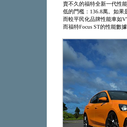
賣不久的福特全新一代性能鋼
低的門檻：136.8萬。如
而較平民化品牌性能車如VW 
而福特Focus ST的性