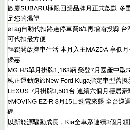
歡慶SUBARU極限回歸品牌月正式啟動 多
足您的渴望
eTag自動代扣路邊停車費8/1再增南投縣 
可代扣最方便
輕鬆開啟擁車生活 本月入主MAZDA 享低
優惠
MG HS單月掛牌1,163輛 榮登7月國產中
純正運動跑旅New Ford Kuga指定車型舊換
LEXUS 7月掛牌3,501台 連續六個月穩居
eMOVING EZ-R 8月15日勁電來襲 全
碑
以新能源驅動成長，Kia全車系連續3個月