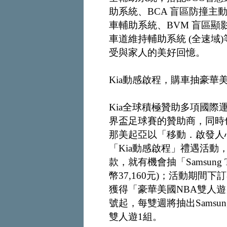
助系統、BCA 盲區防撞主
車輔助系統、BVM 盲區顯
車道維持輔助系統 (全速域
受與家人的美好回憶。
Kia動感啟程，購車抽豪華
Kia全球積極贊助多項國際
界盃足球賽的贊助商，同時也
那美起亞以「移動．啟發人心
「Kia動感啟程」禮遇活動
款，就有機會抽「Samsung T
幣37,160元)；活動期
獲得「豪華美國NBA雙人遊」
號起，每雙週將抽出Samsung
雙人遊1組。