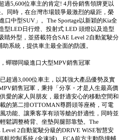
5,600位車主的肯定! 4月份銷售領牌更以
成長。同時，在台灣市場競爭最激烈的級距，榮
中型SUV」。The Sportage以新穎的Kia全
型LED日行燈、投射式 LED 頭燈以及造型
外型，並搭載符合SAE Level 2自動駕駛分
安全輔助系統，提供車主最全面的防護。
豪華休旅，蟬聯同級進口大型MPV銷售冠軍
以來累計已超過3,000位車主，以其強大產品優勢及實
MPV銷售冠軍，秉持「分享・才是人生最高價
ival提供愛的家人與朋友，最舒適安心的移動空間和
頂級版搭載的第二排OTTOMAN尊爵頭等座椅，可電
通風功能、讓乘客享有頭等艙的舒適性，同時並
關，可輕鬆調整椅背、坐墊與腿部靠墊。The
E Level 2自動駕駛分級的DRIVE WiSE智慧安
巡航控制系統 (全速域)、FCA前方主動防撞輔