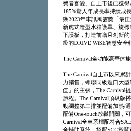
費者喜愛。自上市後已獲得超過
185%驚人年成長率持續
獲2023年車訊風雲獎「最佳進口
新虎式造型水箱護罩、旋標造
下護板，打造前瞻且創新的吸睛
級的DRIVE WiSE智慧
The Carnival全功能
The Carnival自上市
力銷售，蟬聯同級進口大型
值」的主張，The Carn
旅程。The Carnival
動調整第二排並配備加熱/
配備One-touch放鬆開
Carnival全車系標配符合SA
全輔助系統，搭配SCC智慧