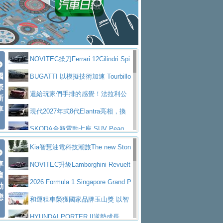
大型 SUV 鎖定七人座豪華市場
BMW攜手漫威電影【蜘蛛人：重生
拌車
消防車除了滅火裝備還需要什麼？
日】
Skoda 發表全新 Peaq 內裝：七人
一探SITRAK “準” 消防車的究竟
大益金龍初試啼聲，汽柴油5噸貨車
座純電旗艦 SUV，行李廂最大可達 935 公
全新純電 Mercedes-Benz C 400 4
不是對手
正宗年鑑2025年全球自動車年鑑1月
升
MATIC Electric 登場
奢華與科技大躍進，MAZDA全新3
NOVITEC操刀Ferrari 12Cilindri Spi
下旬問世！
2024第六屆ISUZU運轉職人挑戰賽
代CX-5全方位進化提前亮相並展開預售94.9
馬自達公布 2027 年式 MX-5 更
國
der 碳纖維空力、鍛造輪圈與Inconel排氣
BUGATTI 以模擬技術加速 Tourbillo
首度前進南台灣熱烈開戰
豪華電能休旅新星 Audi Q4 Sportba
際
萬起
新，新增 Yakudo 特別版
Skoda Peaq 發表全新電動動力系
上身
n 動態開發
還給玩家們手排的感覺！法拉利公
新
ck 55 e-tron S line
Scania Taiwan 逆風而行，加深力
統 最長續航逾 640 公里、支援雙向供電
BMW M2 首度導入 xDrive 四驅，
車
布12Cilidri Manaule手排超跑產品細節
現代2027年式8代Elantra亮相，換
道投資布局
美國與瑞士需求成關鍵推手
The all-new T-Roc 魅力 自成焦點
裝更銳利的造型、更先進的資訊娛樂系統及
SKODA全新電動七座 SUV Peaq
Maserati GT2 Stradale「Tribute to
更高效的動力
問世，擁有品牌史上最寬敞且豪華的座艙
AUDI推出首款高性能油電超跑Nuvo
Kia智慧油電科技潮旅The new Ston
MC12」全球首度亮相
迎接 RANGE ROVER 品牌家族第
車
lari，0到100公里加速2.6秒、極速350公里
百年三叉戟傳奇再啟程 Maserati 重
ic 1-7月累計銷量創歷史新高
NOVITEC升級Lamborghini Revuelt
壇
五位成員 全新 RANGE ROVER GT 預告登
造型華麗時尚、科技座艙再進化，P
／小時
返 1000 Miglia 傳承競速榮耀
法拉利首款純電跑車Luce亮相，最
o 綜效輸出增至1,048匹
2026 Formula 1 Singapore Grand P
動
場
eugeot 208小改款發表上市94.8萬起
態
大馬力超過1000匹並具備530公里最大續航
小車大空間、座艙科技更先進，SK
rix 新加坡大獎賽 Audi 極速之旅開放報名
和運租車榮獲國家品牌玉山獎 以智
里程
ODA發表全新純電跨界休旅Eipq祭平民化車
賓士AMG.EA專屬平台首作，Merc
慧移動與綠能創新
HYUNDAI PORTER II逆勢成長，