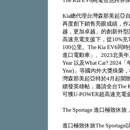
The Kia EV6純電智慧
Kia總代理台灣森那美起
再度創下銷售亮眼成績，作為Ki
越，更加卓越」的創新外型設
高速充電支援下，從10%充電
100公里。The Kia E
進口電動車」、2023北美年度多功能車No
Year 以及What Car? 2024「年
Year)」等國內外大獎殊榮
灣森那美起亞特於4月起開辦
續發英雄帖，邀請全台The 
可獲U-POWER超高速充電金1
The Sportage 進口極致
進口極致休旅The Spor