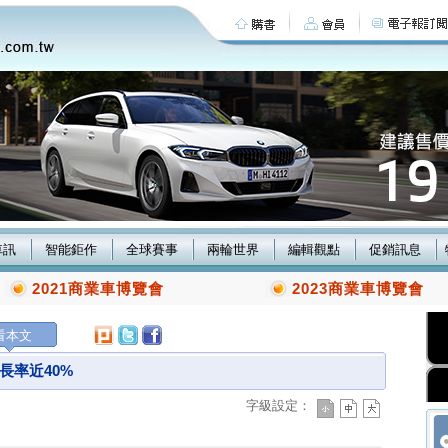
車訊
智能鉅作
全球賽事
兩輪世界
編輯觀點
促銷訊息
2021商業車博覽會
2023商業車博覽會
看本文
長率近40%
字級設定：