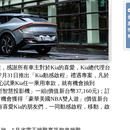
，感謝所有車主對於Kia的喜愛，Kia總代理台
7月31日推出「Kia動感啟程」禮遇專案，凡於
心試乘Kia任一乘用車款，就有機會抽到
tyle 微型智慧投影機」一組(價值新台幣37,160元)；訂
有機會獲得「豪華美國NBA雙人遊」(價值新台
請所有喜愛Kia的朋友們，一同動感啟程，移動，啟