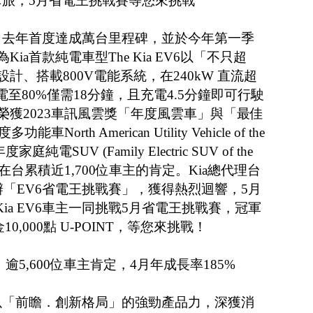
跨界休旅，5月省電王挑戰賽等您來挑戰
亞自去年首度達成萬台里程碑，並於今年第一季
a首款純電車型The Kia EV6以「不只超
計、搭載800V電能系統，在240kW 直流超
至80%僅需18分鐘，且充電4.5分鐘即可行駛
V6同時榮獲2023車訊風雲獎「年度風雲車」與「最佳
rth American Utility Vehicle of the
度家庭純電SUV (Family Electric SUV of the
，在台累積近1,700位車主的肯定。Kia總代理台
「EV6省電王挑戰賽」，獲得熱烈迴響，5月
Kia EV6車主一同挑戰5月省電王挑戰賽，冠軍
0,000點 U-POINT，等您來挑戰！
休旅，逾5,600位車主肯定，4月年成長率185%
tage以「前瞻．創新格局」的強勁產品力，深獲消