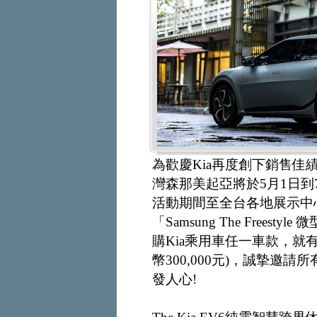
為歡慶Kia再度創下銷售佳績
灣森那美起亞將於5月1日到
活動期間至全台各地展示中
「Samsung The Frees
購Kia乘用車任一車款，就
幣300,000元)，誠摯邀
發人心!