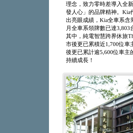
理念，致力零時差導入全新車型，傳
發人心」的品牌精神。Ki
出亮眼成績，Kia全車系含
月全車系領牌數已達3,80
其中，純電智慧跨界休旅The
市後更已累積近1,700位車主
後更已累計逾5,600位車
持續成長！