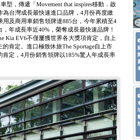
遞「Movement that inspires移動．啟
a作為台灣成長最快速進口品牌，4月份再度繳
乘用及商用車銷售領牌達885台，今年累積至4
3台，年成長率近40%，榮奪成長最快速品牌！
 Kia EV6不僅屢獲世界各大獎項肯定，自上
的肯定。進口極致休旅The Sportage自上市
主的肯定，4月份銷售領牌以185%驚人年成長率