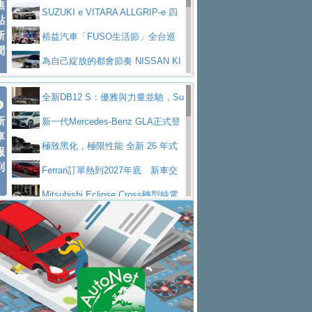
焦
V Prestige
SUZUKI e VITARA ALLGRIP-e 四
點
新
驅精神的純電新詮釋
裕益汽車「FUSO生活節」全台巡
聞
迴 結合生活體驗、交通安全與購車優惠
為自己綻放的都會節奏 NISSAN KI
CKS SAKURA
為品味獨具層峰買家打造的頂級座
全新DB12 S：優雅與力量並馳，Su
駕，MAZDA CX-90 33T AWD Premium Ca
安心舒適旅游的好夥伴 MG HS PH
新
per Tourer的顛峰之作
新一代Mercedes-Benz GLA正式登
ptain Seat
EV
許自己和家人一部舒適安全又高科
車
場 續航最高657公里、支援320kW快充
極致黑化，極限性能 全新 26 年式
報
技的座駕! Ford Territory中型油電休旅
後疫情時代最安全高效重型卡車FU
到
DEFENDER OCTA BLACK 限量登台
Ferrari訂單熱到2027年底 新車交
SO Super Great今日在台登場，結合先進安
中部車業老字號佳樂汽車取得Stella
付至少得等一年以上
Mitsubishi Eclipse Cross轉型純電
全輔助科技
ntis四品牌經銷權，全新多品牌旗艦展示中
屏東特搜大隊再添新利器 SITRAK
休旅 87kWh電池續航超過600公里
全新BMW 318i Touring豪華旅行車
心開幕啟用
救助器材車
買氣不衰、SUZUKI經銷商勇於開啟
全台限量200台 進化現型
不等零關稅的紅利，Jeep品牌今日
全新大店，新北都鈴木占地500坪土城旗艦
2025第七屆ISUZU運轉職人挑戰賽
起展開首批車交車
Volvo EX60 即將叩關，靜肅性、底
展示中心開幕
熱血登場 展現極致車技與專業職人精神
H2GP世界總決賽圓滿落幕 台灣團
盤與數位介面搶先揭露
Audi Q9 將於 2026 年底上市 旗艦
隊表現精彩
淨零減碳指標性應用 純電動水泥預