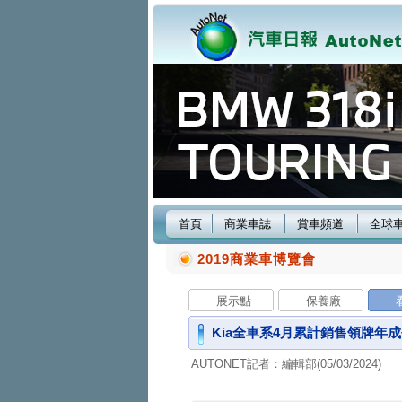
首頁
商業車誌
賞車頻道
全球
2019商業車博覽會
展示點
保養廠
Kia全車系4月累計銷售領牌年成
AUTONET記者：編輯部(05/03/2024)