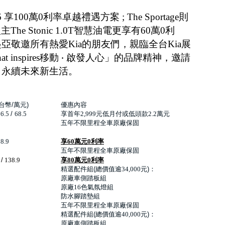
 享100萬0利率卓越禮遇方案 ; The Sportage則
The Stonic 1.0T智慧油電更享有60萬0利
亞敬邀所有熱愛Kia的朋友們，親臨全台Kia展
hat inspires移動 ‧ 啟發人心」的品牌精神，邀請
向永續未來新生活。
台幣
/
萬元
)
優惠內容
6.5
/
68.5
享首年
2,999
元低月付或低頭款
2.2
萬元
五年不限里程全車原廠保固
8.9
享
60
萬元
0
利率
五年不限里程全車原廠保固
/
138.9
享
80
萬元
0
利率
精選配件組
(
總價值逾
34,000
元
)
：
原廠車側踏板組
原廠
16
色氣氛燈組
防水腳踏墊組
五年不限里程全車原廠保固
精選配件組
(
總價值逾
40,000
元
)
：
原廠車側踏板組