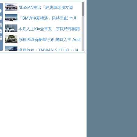
價89萬起
edes-AMG 全新GT 4-Door Coupe全球首發
福斯推出首款GTI純電性能掀背ID.
勇奪中型貨車銷售冠軍
父親節霸氣獻禮！PGO 威力125 最
NISSAN推出「經典車老朋友專
Polo GTI，擁有226匹馬力和零百加速 6.8
Jaguar 公布四門 GT車款正式車名
優
低入手價 $60,900 起 省油ｘ安全ｘ大空間
福斯商旅挺頭家 推出「德系質感 精
案」 以匠人精神煥新珍品座駕
「BMW仲夏禮遇」限時呈獻 本月
惠
秒的實力
為JAGUAR TYPE 01
終於跟上進度，LEXUS發表首款三
陪爸爸輕鬆
算圓夢」專案
yundai推出AllDayEnergy能源服
入主即享尊榮豪華五星假期 多元優購方案
本月入主Kia全車系，享限時專屬禮
情
報
排六座純電旗艦休旅 TZ
有錢也買不到的Golf R！福斯打造
務 讓電動車化身行動儲能系統
NISSAN X-TRAIL 上市首月銷量
同步實施
遇
啟程四環新豪華行旅 限時入主 Audi
全新Golf R 24h賽車將挑戰紐柏林24小時耐
SKODA公布全新小型純電跨界休旅
躋身同級前3名
Toyota歐洲純電車銷量翻倍 2026
A6 旗艦陣容 低月付5,888元起及3 年乙式險
盛夏啟程！TAIWAN SUZUKI 八月
久賽
Epiq內裝設計，預計5月19日全球首發
福斯全新 ID. Polo 起跳價約台幣94
上半年成長113％
XFORCE攜手臺南祀典大天后宮 試
購置金
禮遇全面升級
無懼暑假出行！ZS玩美Cool版與G5
萬，續航里程可達到455公里附氣動式按摩
福斯宣布Golf與T-Roc推出Full Hybri
乘就送限量「幸福駕到」過爐御守
Subaru推動燃油、油電與純電車混
0 PLUS酷涼特仕版升級通風座椅
Ford天外飛來禮 Territory旗艦響宴
座椅
d全油電複合動力車型，預計於今年第四季
KIA米蘭設計周展出Vision Meta Tu
線生產 以彈性製造應對市場變化
Volvo Trucks 承諾成為高科技供應
三件組 再享0利率 入主再抽美國雙人來回機
Forester油電版上市週年保固升級
上市
rismo概念車並公布所有相關資訊，未來將
BMW 旗艦房車7系列中期改款，外
鏈的可靠夥伴
格上租車暑期享8% LINE POINTS
票
父親節再享SUBARU爸氣豪禮
PEUGEOT、CITROEN「EN ROU
是命名為EV8
觀煥然一新、內裝科技與電動車續航里程大
借「東風」之力，HONDA推出中國
回饋 再抽黑鑰匙尊榮禮遇
匠心淬鍊展現世代躍進 ALL-NEW
TE！La Vie en Route｜法式日常，即刻啟
全能ZS翻玩新視界！全新27年式換
幅升級
製造日本重新貼牌全新4代Insight純電動休
MAZDA CX-5 延長保固禮遇限時實施
魅力 自成焦點 胡宇威擔任 The all-
程」 全車系享 5 年
裝曜黑風格套件 含舊換新60萬內輕鬆入手
暑假購車趁現在！ PGO 全車系一
旅
new T-Roc 品牌大使 攜手Volkswagen展現
2026 Honda Motorcycle Cruiser 風
日限定賞車會 指定車款送3,000元加油卡
特斯拉掀充電價格戰 EVOASIS推
不被定義的
格騎士趴圓滿落幕 風格由你定義！一起騎
Skoda Motorsport 125 週年 全台 R
訂閱制假日最低5.25元會員優惠
Honda Motorcycle攜手築間餐飲集