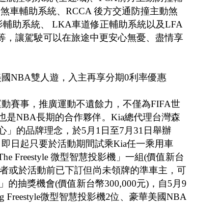
動煞車輔助系統、RCCA 後方交通防撞主動煞
影輔助系統、 LKA車道修正輔助系統以及LFA
)等，讓駕駛可以在旅途中更安心無憂、盡情享
美國NBA雙人遊，入主再享分期0利率優惠
運動賽事，推廣運動不遺餘力，不僅為FIFA世
是NBA長期的合作夥伴。Kia總代理台灣森
」的品牌理念，於5月1日至7月31日舉辦
，即日起只要於活動期間試乘Kia任一乘用車
he Freestyle 微型智慧投影機」一組(價值新台
間下訂者或於活動前已下訂但尚未領牌的準車主，可
的抽獎機會(價值新台幣300,000元)，自5月9
 Freestyle微型智慧投影機2位、豪華美國NBA