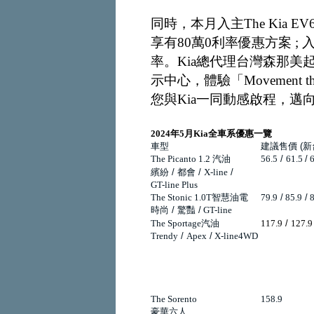
同時，本月入主The Kia EV6
享有80萬0利率優惠方案 ; 入主
率。Kia總代理台灣森那美起
示中心，體驗「Movement t
您與Kia一同動感啟程，邁
2024
年
5
月
Kia
全車系優惠一覽
車型
建議售價
(
新
The Picanto 1.2
汽油
56.5
/
61.5
/
6
繽紛
/
都會
/
X-line
/
GT-line Plus
The Stonic 1.0T
智慧油電
79.9
/
85.9
/
8
時尚
/
驚豔
/
GT-line
The Sportage
汽油
117.9
/
127.9
Trendy
/
Apex
/
X-line4WD
The Sorento
158.9
豪華六人