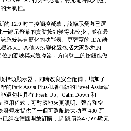
175 kW DC 的功率充電，將充電時間縮短了
冷的天氣裡。
 採用新的 12.9 吋中控觸控螢幕，該顯示螢幕已運
員，此一顯示螢幕的實體按鈕變得比較少，並在最
該系統具有簡化的功能表、更智慧的 IDA 語
T聊天機器人。其他內裝變化還包括大家熟悉的
、重新定位的駕駛模式選擇器，方向盤上的按鈕也做
增實境抬頭顯示器，同時改良安全配備，增加了
 Assist Plus和增強版的Travel Assist駕
括具有 Fresh Up、Calm Down 和
Wellness 應用程式，可對應地來更照明、聲音和空
don為發燒友提供了一個可選配最大功率 480 瓦
o S已經在德國開放訂購，起 跳價為47,595歐元
。