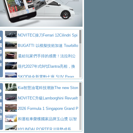
大型 SUV 鎖定七人座豪華市場
BMW攜手漫威電影【蜘蛛人：重生
拌車
消防車除了滅火裝備還需要什麼？
日】
Skoda 發表全新 Peaq 內裝：七人
一探SITRAK “準” 消防車的究竟
大益金龍初試啼聲，汽柴油5噸貨車
座純電旗艦 SUV，行李廂最大可達 935 公
全新純電 Mercedes-Benz C 400 4
不是對手
正宗年鑑2025年全球自動車年鑑1月
升
MATIC Electric 登場
奢華與科技大躍進，MAZDA全新3
NOVITEC操刀Ferrari 12Cilindri Spi
下旬問世！
2024第六屆ISUZU運轉職人挑戰賽
代CX-5全方位進化提前亮相並展開預售94.9
馬自達公布 2027 年式 MX-5 更
國
der 碳纖維空力、鍛造輪圈與Inconel排氣
BUGATTI 以模擬技術加速 Tourbillo
首度前進南台灣熱烈開戰
豪華電能休旅新星 Audi Q4 Sportba
際
萬起
新，新增 Yakudo 特別版
Skoda Peaq 發表全新電動動力系
上身
n 動態開發
還給玩家們手排的感覺！法拉利公
新
ck 55 e-tron S line
Scania Taiwan 逆風而行，加深力
統 最長續航逾 640 公里、支援雙向供電
BMW M2 首度導入 xDrive 四驅，
車
布12Cilidri Manaule手排超跑產品細節
現代2027年式8代Elantra亮相，換
道投資布局
美國與瑞士需求成關鍵推手
The all-new T-Roc 魅力 自成焦點
裝更銳利的造型、更先進的資訊娛樂系統及
SKODA全新電動七座 SUV Peaq
Maserati GT2 Stradale「Tribute to
更高效的動力
問世，擁有品牌史上最寬敞且豪華的座艙
AUDI推出首款高性能油電超跑Nuvo
Kia智慧油電科技潮旅The new Ston
MC12」全球首度亮相
迎接 RANGE ROVER 品牌家族第
車
lari，0到100公里加速2.6秒、極速350公里
百年三叉戟傳奇再啟程 Maserati 重
ic 1-7月累計銷量創歷史新高
NOVITEC升級Lamborghini Revuelt
壇
五位成員 全新 RANGE ROVER GT 預告登
造型華麗時尚、科技座艙再進化，P
／小時
返 1000 Miglia 傳承競速榮耀
法拉利首款純電跑車Luce亮相，最
o 綜效輸出增至1,048匹
2026 Formula 1 Singapore Grand P
動
場
eugeot 208小改款發表上市94.8萬起
態
大馬力超過1000匹並具備530公里最大續航
小車大空間、座艙科技更先進，SK
rix 新加坡大獎賽 Audi 極速之旅開放報名
和運租車榮獲國家品牌玉山獎 以智
里程
ODA發表全新純電跨界休旅Eipq祭平民化車
賓士AMG.EA專屬平台首作，Merc
慧移動與綠能創新
HYUNDAI PORTER II逆勢成長，