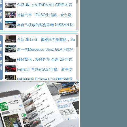
焦
V Prestige
SUZUKI e VITARA ALLGRIP-e 四
點
新
驅精神的純電新詮釋
裕益汽車「FUSO生活節」全台巡
聞
迴 結合生活體驗、交通安全與購車優惠
為自己綻放的都會節奏 NISSAN KI
CKS SAKURA
為品味獨具層峰買家打造的頂級座
全新DB12 S：優雅與力量並馳，Su
駕，MAZDA CX-90 33T AWD Premium Ca
安心舒適旅游的好夥伴 MG HS PH
新
per Tourer的顛峰之作
新一代Mercedes-Benz GLA正式登
ptain Seat
EV
許自己和家人一部舒適安全又高科
車
場 續航最高657公里、支援320kW快充
極致黑化，極限性能 全新 26 年式
報
技的座駕! Ford Territory中型油電休旅
後疫情時代最安全高效重型卡車FU
到
DEFENDER OCTA BLACK 限量登台
Ferrari訂單熱到2027年底 新車交
SO Super Great今日在台登場，結合先進安
中部車業老字號佳樂汽車取得Stella
付至少得等一年以上
Mitsubishi Eclipse Cross轉型純電
全輔助科技
ntis四品牌經銷權，全新多品牌旗艦展示中
屏東特搜大隊再添新利器 SITRAK
休旅 87kWh電池續航超過600公里
全新BMW 318i Touring豪華旅行車
心開幕啟用
救助器材車
買氣不衰、SUZUKI經銷商勇於開啟
全台限量200台 進化現型
不等零關稅的紅利，Jeep品牌今日
全新大店，新北都鈴木占地500坪土城旗艦
2025第七屆ISUZU運轉職人挑戰賽
起展開首批車交車
Volvo EX60 即將叩關，靜肅性、底
展示中心開幕
熱血登場 展現極致車技與專業職人精神
H2GP世界總決賽圓滿落幕 台灣團
盤與數位介面搶先揭露
Audi Q9 將於 2026 年底上市 旗艦
隊表現精彩
淨零減碳指標性應用 純電動水泥預