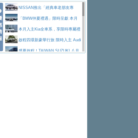
價89萬起
edes-AMG 全新GT 4-Door Coupe全球首發
福斯推出首款GTI純電性能掀背ID.
勇奪中型貨車銷售冠軍
父親節霸氣獻禮！PGO 威力125 最
NISSAN推出「經典車老朋友專
Polo GTI，擁有226匹馬力和零百加速 6.8
Jaguar 公布四門 GT車款正式車名
優
低入手價 $60,900 起 省油ｘ安全ｘ大空間
福斯商旅挺頭家 推出「德系質感 精
案」 以匠人精神煥新珍品座駕
「BMW仲夏禮遇」限時呈獻 本月
惠
秒的實力
為JAGUAR TYPE 01
終於跟上進度，LEXUS發表首款三
陪爸爸輕鬆
算圓夢」專案
yundai推出AllDayEnergy能源服
入主即享尊榮豪華五星假期 多元優購方案
本月入主Kia全車系，享限時專屬禮
情
報
排六座純電旗艦休旅 TZ
有錢也買不到的Golf R！福斯打造
務 讓電動車化身行動儲能系統
NISSAN X-TRAIL 上市首月銷量
同步實施
遇
啟程四環新豪華行旅 限時入主 Audi
全新Golf R 24h賽車將挑戰紐柏林24小時耐
SKODA公布全新小型純電跨界休旅
躋身同級前3名
Toyota歐洲純電車銷量翻倍 2026
A6 旗艦陣容 低月付5,888元起及3 年乙式險
盛夏啟程！TAIWAN SUZUKI 八月
久賽
Epiq內裝設計，預計5月19日全球首發
福斯全新 ID. Polo 起跳價約台幣94
上半年成長113％
XFORCE攜手臺南祀典大天后宮 試
購置金
禮遇全面升級
無懼暑假出行！ZS玩美Cool版與G5
萬，續航里程可達到455公里附氣動式按摩
福斯宣布Golf與T-Roc推出Full Hybri
乘就送限量「幸福駕到」過爐御守
Subaru推動燃油、油電與純電車混
0 PLUS酷涼特仕版升級通風座椅
Ford天外飛來禮 Territory旗艦響宴
座椅
d全油電複合動力車型，預計於今年第四季
KIA米蘭設計周展出Vision Meta Tu
線生產 以彈性製造應對市場變化
Volvo Trucks 承諾成為高科技供應
三件組 再享0利率 入主再抽美國雙人來回機
Forester油電版上市週年保固升級
上市
rismo概念車並公布所有相關資訊，未來將
BMW 旗艦房車7系列中期改款，外
鏈的可靠夥伴
格上租車暑期享8% LINE POINTS
票
父親節再享SUBARU爸氣豪禮
PEUGEOT、CITROEN「EN ROU
是命名為EV8
觀煥然一新、內裝科技與電動車續航里程大
借「東風」之力，HONDA推出中國
回饋 再抽黑鑰匙尊榮禮遇
匠心淬鍊展現世代躍進 ALL-NEW
TE！La Vie en Route｜法式日常，即刻啟
全能ZS翻玩新視界！全新27年式換
幅升級
製造日本重新貼牌全新4代Insight純電動休
MAZDA CX-5 延長保固禮遇限時實施
魅力 自成焦點 胡宇威擔任 The all-
程」 全車系享 5 年
裝曜黑風格套件 含舊換新60萬內輕鬆入手
暑假購車趁現在！ PGO 全車系一
旅
new T-Roc 品牌大使 攜手Volkswagen展現
2026 Honda Motorcycle Cruiser 風
日限定賞車會 指定車款送3,000元加油卡
特斯拉掀充電價格戰 EVOASIS推
不被定義的
格騎士趴圓滿落幕 風格由你定義！一起騎
Skoda Motorsport 125 週年 全台 R
訂閱制假日最低5.25元會員優惠
Honda Motorcycle攜手築間餐飲集