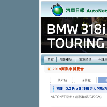
首頁
商業車誌
賞車頻道
全球
2019商業車博覽會
展示點
保養廠
福斯 ID.3 Pro S 獲得更
AUTONET記者：趙惠群(05/03/2024)