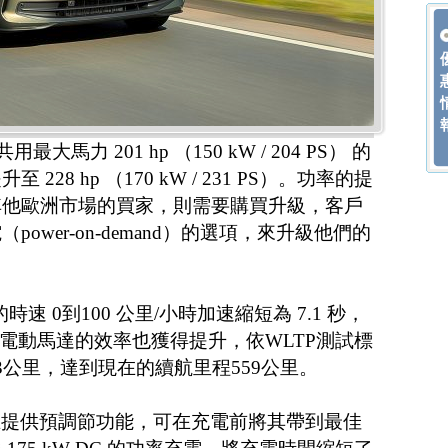
用最大馬力 201 hp （150 kW / 204 PS） 的
28 hp （170 kW / 231 PS）。功率的提
其他歐洲市場的買家，則需要購買升級，客戶
ower-on-demand）的選項，來升級他們的
S的時速 0到100 公里/小時加速縮短為 7.1 秒，
外，電動馬達的效率也獲得提升，依WLTP測試標
3公里，達到現在的續航里程559公里。
電池組現在提供預調節功能，可在充電前將其帶到最佳