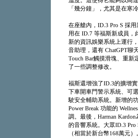
溫度。這使得它能夠以高達 
「幾分鐘」，尤其是在寒
在座艙內，ID.3 Pro S
用在 ID.7 等福斯新成
新的資訊娛樂系統上運行，
音助理，還有 ChatGP
Touch Bar觸摸滑塊
了一些調整修改。
福斯還增強了ID.3的擴
下車開車門警示系統、可選配的Park
駛安全輔助系統。新增的功能還包
Power Break 功能的 
調。最後，Harman Kar
的音響系統。大眾ID.3 Pr
（相當於新台幣168萬元）