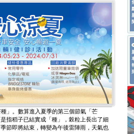
芒種」。數算進入夏季的第三個節氣「芒
而是指稻子已結實成「種」，榖粒上長出了細
雨季節即將結束，轉變為午後雷陣雨，天氣也