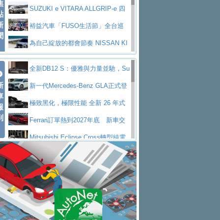
焦
V Prestige
SUZUKI e VITARA ALLGRIP-e 四
點
新
驅精神的純電新詮釋
裕益汽車「FUSO生活節」全台巡
聞
迴 結合生活體驗、交通安全與購車優惠
為自己綻放的都會節奏 NISSAN KI
CKS SAKURA
為品味獨具層峰買家打造的頂級座
全新DB12 S：優雅與力量並馳，Su
駕，MAZDA CX-90 33T AWD Premium Ca
安心舒適旅游的好夥伴 MG HS PH
新
per Tourer的顛峰之作
新一代Mercedes-Benz GLA正式登
ptain Seat
EV
許自己和家人一部舒適安全又高科
車
場 續航最高657公里、支援320kW快充
極致黑化，極限性能 全新 26 年式
報
技的座駕! Ford Territory中型油電休旅
後疫情時代最安全高效重型卡車FU
到
DEFENDER OCTA BLACK 限量登台
Ferrari訂單熱到2027年底 新車交
SO Super Great今日在台登場，結合先進安
中部車業老字號佳樂汽車取得Stella
付至少得等一年以上
Mitsubishi Eclipse Cross轉型純電
全輔助科技
ntis四品牌經銷權，全新多品牌旗艦展示中
屏東特搜大隊再添新利器 SITRAK
休旅 87kWh電池續航超過600公里
全新BMW 318i Touring豪華旅行車
心開幕啟用
救助器材車
買氣不衰、SUZUKI經銷商勇於開啟
全台限量200台 進化現型
不等零關稅的紅利，Jeep品牌今日
全新大店，新北都鈴木占地500坪土城旗艦
2025第七屆ISUZU運轉職人挑戰賽
起展開首批車交車
Volvo EX60 即將叩關，靜肅性、底
展示中心開幕
熱血登場 展現極致車技與專業職人精神
H2GP世界總決賽圓滿落幕 台灣團
盤與數位介面搶先揭露
Audi Q9 將於 2026 年底上市 旗艦
隊表現精彩
淨零減碳指標性應用 純電動水泥預