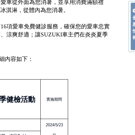
讓愛車從外面為您消暑，並享用消費滿額禮
-Dazs冰淇淋，從體內為您消暑。
16項愛車免費健診服務，確保您的愛車忠實
、涼爽舒適；讓SUZUKI車主們在炎炎夏季
詳細內容如下：
夏季健檢活動
實施期間
2024/5/23