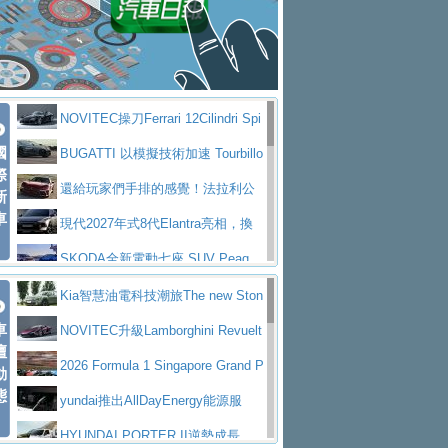
大型 SUV 鎖定七人座豪華市場
BMW攜手漫威電影【蜘蛛人：重生
拌車
消防車除了滅火裝備還需要什麼？
日】
Skoda 發表全新 Peaq 內裝：七人
一探SITRAK “準” 消防車的究竟
大益金龍初試啼聲，汽柴油5噸貨車
座純電旗艦 SUV，行李廂最大可達 935 公
全新純電 Mercedes-Benz C 400 4
不是對手
正宗年鑑2025年全球自動車年鑑1月
升
MATIC Electric 登場
奢華與科技大躍進，MAZDA全新3
NOVITEC操刀Ferrari 12Cilindri Spi
下旬問世！
2024第六屆ISUZU運轉職人挑戰賽
代CX-5全方位進化提前亮相並展開預售94.9
馬自達公布 2027 年式 MX-5 更
國
der 碳纖維空力、鍛造輪圈與Inconel排氣
BUGATTI 以模擬技術加速 Tourbillo
首度前進南台灣熱烈開戰
豪華電能休旅新星 Audi Q4 Sportba
際
萬起
新，新增 Yakudo 特別版
Skoda Peaq 發表全新電動動力系
上身
n 動態開發
還給玩家們手排的感覺！法拉利公
新
ck 55 e-tron S line
Scania Taiwan 逆風而行，加深力
統 最長續航逾 640 公里、支援雙向供電
BMW M2 首度導入 xDrive 四驅，
車
布12Cilidri Manaule手排超跑產品細節
現代2027年式8代Elantra亮相，換
道投資布局
美國與瑞士需求成關鍵推手
The all-new T-Roc 魅力 自成焦點
裝更銳利的造型、更先進的資訊娛樂系統及
SKODA全新電動七座 SUV Peaq
Maserati GT2 Stradale「Tribute to
更高效的動力
問世，擁有品牌史上最寬敞且豪華的座艙
AUDI推出首款高性能油電超跑Nuvo
Kia智慧油電科技潮旅The new Ston
MC12」全球首度亮相
迎接 RANGE ROVER 品牌家族第
車
lari，0到100公里加速2.6秒、極速350公里
百年三叉戟傳奇再啟程 Maserati 重
ic 1-7月累計銷量創歷史新高
NOVITEC升級Lamborghini Revuelt
壇
五位成員 全新 RANGE ROVER GT 預告登
造型華麗時尚、科技座艙再進化，P
／小時
返 1000 Miglia 傳承競速榮耀
法拉利首款純電跑車Luce亮相，最
o 綜效輸出增至1,048匹
2026 Formula 1 Singapore Grand P
動
場
eugeot 208小改款發表上市94.8萬起
態
大馬力超過1000匹並具備530公里最大續航
小車大空間、座艙科技更先進，SK
rix 新加坡大獎賽 Audi 極速之旅開放報名
yundai推出AllDayEnergy能源服
里程
ODA發表全新純電跨界休旅Eipq祭平民化車
賓士AMG.EA專屬平台首作，Merc
務 讓電動車化身行動儲能系統
HYUNDAI PORTER II逆勢成長，