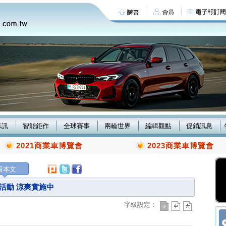
車訊
智能鉅作
全球賽事
兩輪世界
編輯觀點
促銷訊息
2021商業車博覽會
2023商業車博覽會
看本文
檢活動 涼爽實施中
字級設定：