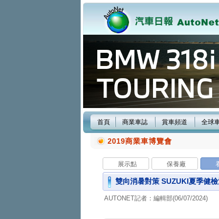
首頁
商業車誌
賞車頻道
全球
2019商業車博覽會
展示點
保養廠
雙向消暑對策 SUZUKI夏季健
AUTONET記者：編輯部(06/07/2024)