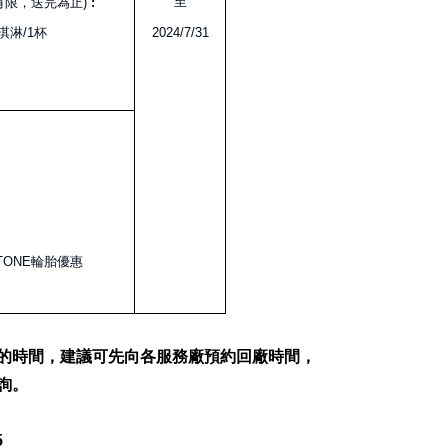
至
有限，送完為止)
:
s冰淇淋/1杯
2024/7/31
TONE輪胎優惠
寶貴的時間，建議可先向各服務廠預約回廠時間，
詢。
5