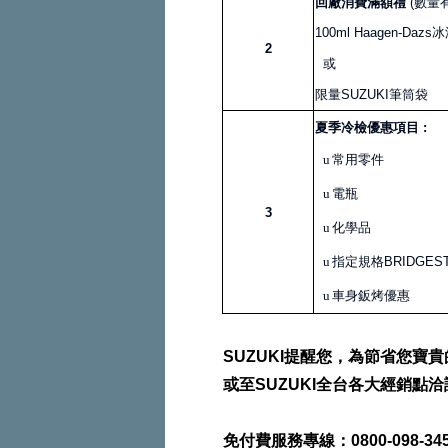
回廠消費滿額禮
(數量
100ml Haagen-Daz
2
或
限量SUZUKI筆筒袋
夏季冷檢優惠項目 :
u
常用零件
u
電瓶
3
u
化學品
u
指定規格BRIDGES
u
車身鈑烤優惠
SUZUKI提醒您，為節省您
或至SUZUKI全台各大經銷點洽
免付費服務專線：0800-098-34