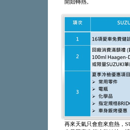
開始轉熱。
再來天氣只會愈來愈熱，S