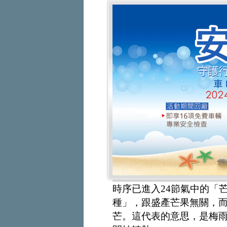
時序已進入24節氣中的「
種」，跟盛產芒果無關，
芒。這代表的意思，是梅