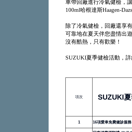
車帶回廠進行冷氣健檢，
100ml哈根達斯Haagen
除了冷氣健檢，回廠還享有
可靠地在夏天伴您盡情出遊
沒有酷熱，只有歡樂！
SUZUKI夏季健檢活動，
SUZUKI
項次
1
16項愛車免費健診服務