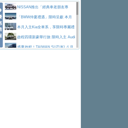
價89萬起
edes-AMG 全新GT 4-Door Coupe全球首發
福斯推出首款GTI純電性能掀背ID.
勇奪中型貨車銷售冠軍
父親節霸氣獻禮！PGO 威力125 最
NISSAN推出「經典車老朋友專
Polo GTI，擁有226匹馬力和零百加速 6.8
Jaguar 公布四門 GT車款正式車名
優
低入手價 $60,900 起 省油ｘ安全ｘ大空間
福斯商旅挺頭家 推出「德系質感 精
案」 以匠人精神煥新珍品座駕
「BMW仲夏禮遇」限時呈獻 本月
惠
秒的實力
為JAGUAR TYPE 01
終於跟上進度，LEXUS發表首款三
陪爸爸輕鬆
算圓夢」專案
和運租車榮獲國家品牌玉山獎 以智
入主即享尊榮豪華五星假期 多元優購方案
本月入主Kia全車系，享限時專屬禮
情
報
排六座純電旗艦休旅 TZ
有錢也買不到的Golf R！福斯打造
慧移動與綠能創新
Volvo Trucks 承諾成為高科技供應
同步實施
遇
啟程四環新豪華行旅 限時入主 Audi
全新Golf R 24h賽車將挑戰紐柏林24小時耐
SKODA公布全新小型純電跨界休旅
鏈的可靠夥伴
XFORCE攜手臺南祀典大天后宮 試
A6 旗艦陣容 低月付5,888元起及3 年乙式險
盛夏啟程！TAIWAN SUZUKI 八月
久賽
Epiq內裝設計，預計5月19日全球首發
福斯全新 ID. Polo 起跳價約台幣94
乘就送限量「幸福駕到」過爐御守
NISSAN X-TRAIL 上市首月銷量
購置金
禮遇全面升級
無懼暑假出行！ZS玩美Cool版與G5
萬，續航里程可達到455公里附氣動式按摩
福斯宣布Golf與T-Roc推出Full Hybri
躋身同級前3名
格上租車暑期享8% LINE POINTS
0 PLUS酷涼特仕版升級通風座椅
Ford天外飛來禮 Territory旗艦響宴
座椅
d全油電複合動力車型，預計於今年第四季
KIA米蘭設計周展出Vision Meta Tu
回饋 再抽黑鑰匙尊榮禮遇
Toyota歐洲純電車銷量翻倍 2026
三件組 再享0利率 入主再抽美國雙人來回機
Forester油電版上市週年保固升級
上市
rismo概念車並公布所有相關資訊，未來將
BMW 旗艦房車7系列中期改款，外
上半年成長113％
Subaru推動燃油、油電與純電車混
票
父親節再享SUBARU爸氣豪禮
PEUGEOT、CITROEN「EN ROU
是命名為EV8
觀煥然一新、內裝科技與電動車續航里程大
借「東風」之力，HONDA推出中國
線生產 以彈性製造應對市場變化
魅力 自成焦點 胡宇威擔任 The all-
TE！La Vie en Route｜法式日常，即刻啟
全能ZS翻玩新視界！全新27年式換
幅升級
製造日本重新貼牌全新4代Insight純電動休
new T-Roc 品牌大使 攜手Volkswagen展現
匠心淬鍊展現世代躍進 ALL-NEW
程」 全車系享 5 年
裝曜黑風格套件 含舊換新60萬內輕鬆入手
暑假購車趁現在！ PGO 全車系一
旅
不被定義的
MAZDA CX-5 延長保固禮遇限時實施
2026 Honda Motorcycle Cruiser 風
日限定賞車會 指定車款送3,000元加油卡
特斯拉掀充電價格戰 EVOASIS推
格騎士趴圓滿落幕 風格由你定義！一起騎
全台最速充電樁降臨桃園！ 華城電
訂閱制假日最低5.25元會員優惠
Honda Motorcycle攜手築間餐飲集