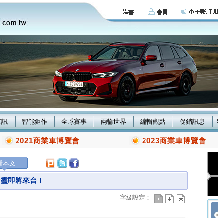
車訊
智能鉅作
全球賽事
兩輪世界
編輯觀點
促銷訊息
2021商業車博覽會
2023商業車博覽會
看本文
小精靈即將來台！
字級設定：