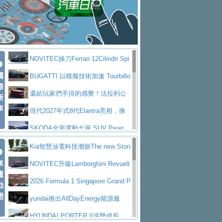
大型 SUV 鎖定七人座豪華市場
BMW攜手漫威電影【蜘蛛人：重生
拌車
消防車除了滅火裝備還需要什麼？
日】
Skoda 發表全新 Peaq 內裝：七人
一探SITRAK “準” 消防車的究竟
大益金龍初試啼聲，汽柴油5噸貨車
座純電旗艦 SUV，行李廂最大可達 935 公
全新純電 Mercedes-Benz C 400 4
不是對手
正宗年鑑2025年全球自動車年鑑1月
升
MATIC Electric 登場
奢華與科技大躍進，MAZDA全新3
NOVITEC操刀Ferrari 12Cilindri Spi
下旬問世！
2024第六屆ISUZU運轉職人挑戰賽
代CX-5全方位進化提前亮相並展開預售94.9
馬自達公布 2027 年式 MX-5 更
國
der 碳纖維空力、鍛造輪圈與Inconel排氣
BUGATTI 以模擬技術加速 Tourbillo
首度前進南台灣熱烈開戰
豪華電能休旅新星 Audi Q4 Sportba
際
萬起
新，新增 Yakudo 特別版
Skoda Peaq 發表全新電動動力系
上身
n 動態開發
還給玩家們手排的感覺！法拉利公
新
ck 55 e-tron S line
Scania Taiwan 逆風而行，加深力
統 最長續航逾 640 公里、支援雙向供電
BMW M2 首度導入 xDrive 四驅，
車
布12Cilidri Manaule手排超跑產品細節
現代2027年式8代Elantra亮相，換
道投資布局
美國與瑞士需求成關鍵推手
The all-new T-Roc 魅力 自成焦點
裝更銳利的造型、更先進的資訊娛樂系統及
SKODA全新電動七座 SUV Peaq
Maserati GT2 Stradale「Tribute to
更高效的動力
問世，擁有品牌史上最寬敞且豪華的座艙
AUDI推出首款高性能油電超跑Nuvo
Kia智慧油電科技潮旅The new Ston
MC12」全球首度亮相
迎接 RANGE ROVER 品牌家族第
車
lari，0到100公里加速2.6秒、極速350公里
百年三叉戟傳奇再啟程 Maserati 重
ic 1-7月累計銷量創歷史新高
NOVITEC升級Lamborghini Revuelt
壇
五位成員 全新 RANGE ROVER GT 預告登
造型華麗時尚、科技座艙再進化，P
／小時
返 1000 Miglia 傳承競速榮耀
法拉利首款純電跑車Luce亮相，最
o 綜效輸出增至1,048匹
2026 Formula 1 Singapore Grand P
動
場
eugeot 208小改款發表上市94.8萬起
態
大馬力超過1000匹並具備530公里最大續航
小車大空間、座艙科技更先進，SK
rix 新加坡大獎賽 Audi 極速之旅開放報名
yundai推出AllDayEnergy能源服
里程
ODA發表全新純電跨界休旅Eipq祭平民化車
賓士AMG.EA專屬平台首作，Merc
務 讓電動車化身行動儲能系統
HYUNDAI PORTER II逆勢成長，