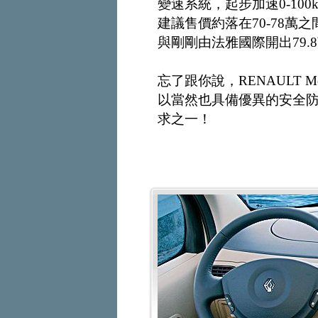
變速系統，起步加速0-100k
建議售價約落在70-78萬之
與剛剛由法雅國際開出79.8萬
忘了跟你說，RENAULT 
以當然也具備優異的安全
求之一！