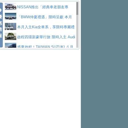
價89萬起
edes-AMG 全新GT 4-Door Coupe全球首發
福斯推出首款GTI純電性能掀背ID.
勇奪中型貨車銷售冠軍
父親節霸氣獻禮！PGO 威力125 最
NISSAN推出「經典車老朋友專
Polo GTI，擁有226匹馬力和零百加速 6.8
Jaguar 公布四門 GT車款正式車名
優
低入手價 $60,900 起 省油ｘ安全ｘ大空間
福斯商旅挺頭家 推出「德系質感 精
案」 以匠人精神煥新珍品座駕
「BMW仲夏禮遇」限時呈獻 本月
惠
秒的實力
為JAGUAR TYPE 01
終於跟上進度，LEXUS發表首款三
陪爸爸輕鬆
算圓夢」專案
和運租車榮獲國家品牌玉山獎 以智
入主即享尊榮豪華五星假期 多元優購方案
本月入主Kia全車系，享限時專屬禮
情
報
排六座純電旗艦休旅 TZ
有錢也買不到的Golf R！福斯打造
慧移動與綠能創新
Volvo Trucks 承諾成為高科技供應
同步實施
遇
啟程四環新豪華行旅 限時入主 Audi
全新Golf R 24h賽車將挑戰紐柏林24小時耐
SKODA公布全新小型純電跨界休旅
鏈的可靠夥伴
XFORCE攜手臺南祀典大天后宮 試
A6 旗艦陣容 低月付5,888元起及3 年乙式險
盛夏啟程！TAIWAN SUZUKI 八月
久賽
Epiq內裝設計，預計5月19日全球首發
福斯全新 ID. Polo 起跳價約台幣94
乘就送限量「幸福駕到」過爐御守
NISSAN X-TRAIL 上市首月銷量
購置金
禮遇全面升級
無懼暑假出行！ZS玩美Cool版與G5
萬，續航里程可達到455公里附氣動式按摩
福斯宣布Golf與T-Roc推出Full Hybri
躋身同級前3名
格上租車暑期享8% LINE POINTS
0 PLUS酷涼特仕版升級通風座椅
Ford天外飛來禮 Territory旗艦響宴
座椅
d全油電複合動力車型，預計於今年第四季
KIA米蘭設計周展出Vision Meta Tu
回饋 再抽黑鑰匙尊榮禮遇
Toyota歐洲純電車銷量翻倍 2026
三件組 再享0利率 入主再抽美國雙人來回機
Forester油電版上市週年保固升級
上市
rismo概念車並公布所有相關資訊，未來將
BMW 旗艦房車7系列中期改款，外
上半年成長113％
Subaru推動燃油、油電與純電車混
票
父親節再享SUBARU爸氣豪禮
PEUGEOT、CITROEN「EN ROU
是命名為EV8
觀煥然一新、內裝科技與電動車續航里程大
借「東風」之力，HONDA推出中國
線生產 以彈性製造應對市場變化
魅力 自成焦點 胡宇威擔任 The all-
TE！La Vie en Route｜法式日常，即刻啟
全能ZS翻玩新視界！全新27年式換
幅升級
製造日本重新貼牌全新4代Insight純電動休
new T-Roc 品牌大使 攜手Volkswagen展現
匠心淬鍊展現世代躍進 ALL-NEW
程」 全車系享 5 年
裝曜黑風格套件 含舊換新60萬內輕鬆入手
暑假購車趁現在！ PGO 全車系一
旅
不被定義的
MAZDA CX-5 延長保固禮遇限時實施
2026 Honda Motorcycle Cruiser 風
日限定賞車會 指定車款送3,000元加油卡
特斯拉掀充電價格戰 EVOASIS推
格騎士趴圓滿落幕 風格由你定義！一起騎
全台最速充電樁降臨桃園！ 華城電
訂閱制假日最低5.25元會員優惠
Honda Motorcycle攜手築間餐飲集