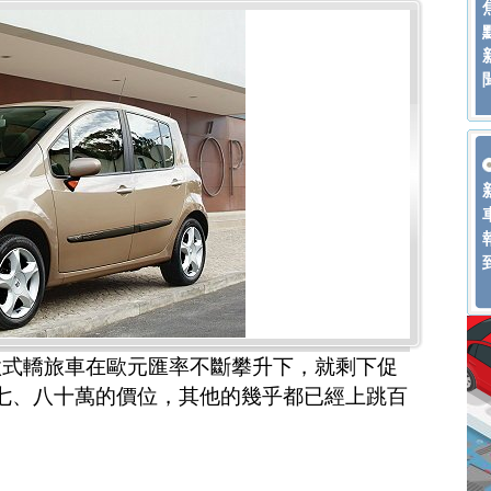
歐式轎旅車在歐元匯率不斷攀升下，就剩下促
so有那種七、八十萬的價位，其他的幾乎都已經上跳百