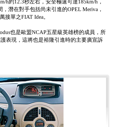
m/h約12.3秒左右，安全極速可達185km/h，
間，潛在對手包括尚未引進的OPEL Meriva，
接單之FIAT Idea。
Modus也是歐盟NCAP五星級英雄榜的成員，所
防護表現，這將也是裕隆引進時的主要廣宣訴