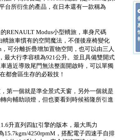
io平台所衍生的產品，在日本還有一款稱為
RENAULT Modus小型轎旅，車身尺碼
mm，藉由轎旅車慣有的空間魔法，不僅後座椅變化
mm，可分離折疊增加置物空間，也可以由三人
人座，最大行李容積為921公升。並且具備雙開式
後車過近導致尾門無法整面開啟時，可以單獨
s在都會區生存的必殺技！
技，第一個就是準全景式天窗，另外一個就是
動轉向輔助頭燈，但也要看到時候裕隆所引進
1.6升直列四缸引擎的版本，最大馬力
力為15.7kgm/4250rpmM，搭配電子四速手自排