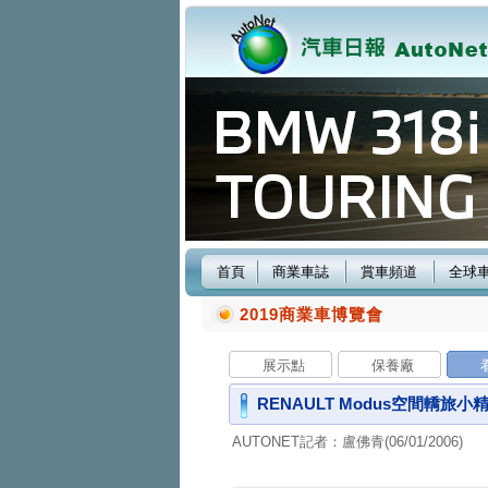
首頁
商業車誌
賞車頻道
全球
2019商業車博覽會
展示點
保養廠
RENAULT Modus空間轎旅
AUTONET記者：盧佛青(06/01/2006)