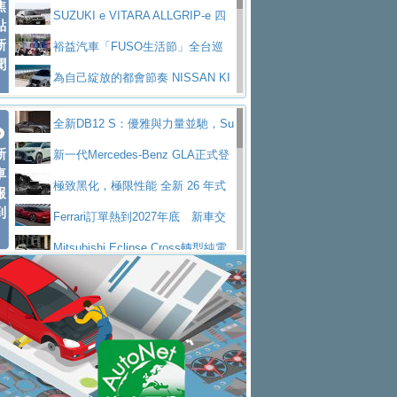
焦
V Prestige
SUZUKI e VITARA ALLGRIP-e 四
點
新
驅精神的純電新詮釋
裕益汽車「FUSO生活節」全台巡
聞
迴 結合生活體驗、交通安全與購車優惠
為自己綻放的都會節奏 NISSAN KI
CKS SAKURA
為品味獨具層峰買家打造的頂級座
全新DB12 S：優雅與力量並馳，Su
駕，MAZDA CX-90 33T AWD Premium Ca
安心舒適旅游的好夥伴 MG HS PH
新
per Tourer的顛峰之作
新一代Mercedes-Benz GLA正式登
ptain Seat
EV
許自己和家人一部舒適安全又高科
車
場 續航最高657公里、支援320kW快充
極致黑化，極限性能 全新 26 年式
報
技的座駕! Ford Territory中型油電休旅
後疫情時代最安全高效重型卡車FU
到
DEFENDER OCTA BLACK 限量登台
Ferrari訂單熱到2027年底 新車交
SO Super Great今日在台登場，結合先進安
中部車業老字號佳樂汽車取得Stella
付至少得等一年以上
Mitsubishi Eclipse Cross轉型純電
全輔助科技
ntis四品牌經銷權，全新多品牌旗艦展示中
屏東特搜大隊再添新利器 SITRAK
休旅 87kWh電池續航超過600公里
全新BMW 318i Touring豪華旅行車
心開幕啟用
救助器材車
買氣不衰、SUZUKI經銷商勇於開啟
全台限量200台 進化現型
不等零關稅的紅利，Jeep品牌今日
全新大店，新北都鈴木占地500坪土城旗艦
2025第七屆ISUZU運轉職人挑戰賽
起展開首批車交車
Volvo EX60 即將叩關，靜肅性、底
展示中心開幕
熱血登場 展現極致車技與專業職人精神
H2GP世界總決賽圓滿落幕 台灣團
盤與數位介面搶先揭露
Audi Q9 將於 2026 年底上市 旗艦
隊表現精彩
淨零減碳指標性應用 純電動水泥預