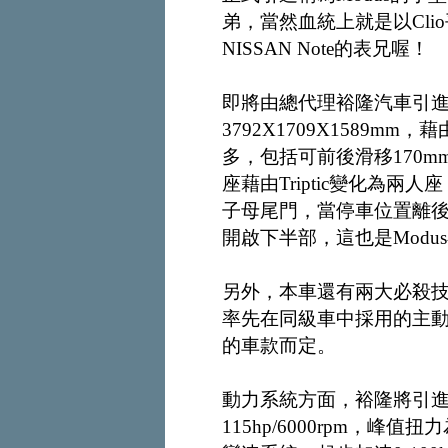
弟，當然血統上就是以Cl
NISSAN Note的表兄喔！
即將由總代理裕隆汽車引進的
3792X1709X1589
多，包括可前後滑移170
座藉由Triptic變化為兩
子母尾門，當停車位置離
開啟下半部，這也是Modu
另外，本車還有兩大必殺
率先在同級車中採用的主
的車款而定。
動力系統方面，裕隆將引進
115hp/6000rpm，峰值扭