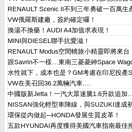
RENAULT Scenic II不到三年勇破一百萬
VW俄羅斯建廠，簽約確定囉！
換湯不換藥！AUDI A4加值求表現！
MINI與DIESEL聯手抗愛滋！
RENAULT Modus空間轎旅小精靈即將來台
跟Savrin不一樣…東南三菱菱紳Space Wag
水性就下，成本也是？GM考慮在印尼投產S
VW在美召回36.2萬輛汽車….
中國版新Jetta！一汽大眾速騰1.6升款追加
NISSAN強化輕型車陣線，與SUZUKI達
環保從內做起─HONDA發展生質皮革！
五款HYUNDAI再度獲得美國汽車指南最佳