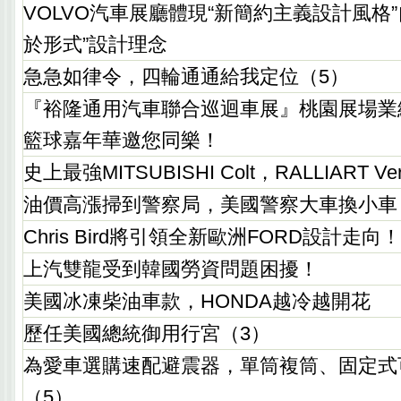
VOLVO汽車展廳體現“新簡約主義設計風格
於形式”設計理念
急急如律令，四輪通通給我定位（5）
『裕隆通用汽車聯合巡迴車展』桃園展場業
籃球嘉年華邀您同樂！
史上最強MITSUBISHI Colt，RALLIART V
油價高漲掃到警察局，美國警察大車換小車
Chris Bird將引領全新歐洲FORD設計走向！
上汽雙龍受到韓國勞資問題困擾！
美國冰凍柴油車款，HONDA越冷越開花
歷任美國總統御用行宮（3）
為愛車選購速配避震器，單筒複筒、固定式
（5）