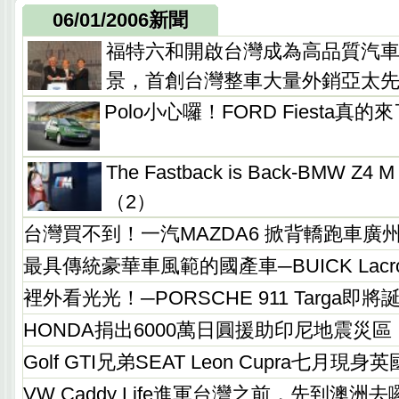
06/01/2006新聞
福特六和開啟台灣成為高品質汽
景，首創台灣整車大量外銷亞太
Polo小心囉！FORD Fiesta真的
The Fastback is Back-BMW Z
（2）
台灣買不到！一汽MAZDA6 掀背轎跑車廣
最具傳統豪華車風範的國產車─BUICK Lacros
裡外看光光！─PORSCHE 911 Targa即將
HONDA捐出6000萬日圓援助印尼地震災區
Golf GTI兄弟SEAT Leon Cupra七月現
VW Caddy Life進軍台灣之前，先到澳洲去