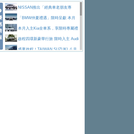
價89萬起
edes-AMG 全新GT 4-Door Coupe全球首發
福斯推出首款GTI純電性能掀背ID.
勇奪中型貨車銷售冠軍
父親節霸氣獻禮！PGO 威力125 最
NISSAN推出「經典車老朋友專
Polo GTI，擁有226匹馬力和零百加速 6.8
Jaguar 公布四門 GT車款正式車名
優
低入手價 $60,900 起 省油ｘ安全ｘ大空間
福斯商旅挺頭家 推出「德系質感 精
案」 以匠人精神煥新珍品座駕
「BMW仲夏禮遇」限時呈獻 本月
惠
秒的實力
為JAGUAR TYPE 01
終於跟上進度，LEXUS發表首款三
陪爸爸輕鬆
算圓夢」專案
yundai推出AllDayEnergy能源服
入主即享尊榮豪華五星假期 多元優購方案
本月入主Kia全車系，享限時專屬禮
情
報
排六座純電旗艦休旅 TZ
有錢也買不到的Golf R！福斯打造
務 讓電動車化身行動儲能系統
NISSAN X-TRAIL 上市首月銷量
同步實施
遇
啟程四環新豪華行旅 限時入主 Audi
全新Golf R 24h賽車將挑戰紐柏林24小時耐
SKODA公布全新小型純電跨界休旅
躋身同級前3名
Toyota歐洲純電車銷量翻倍 2026
A6 旗艦陣容 低月付5,888元起及3 年乙式險
盛夏啟程！TAIWAN SUZUKI 八月
久賽
Epiq內裝設計，預計5月19日全球首發
福斯全新 ID. Polo 起跳價約台幣94
上半年成長113％
XFORCE攜手臺南祀典大天后宮 試
購置金
禮遇全面升級
無懼暑假出行！ZS玩美Cool版與G5
萬，續航里程可達到455公里附氣動式按摩
福斯宣布Golf與T-Roc推出Full Hybri
乘就送限量「幸福駕到」過爐御守
Subaru推動燃油、油電與純電車混
0 PLUS酷涼特仕版升級通風座椅
Ford天外飛來禮 Territory旗艦響宴
座椅
d全油電複合動力車型，預計於今年第四季
KIA米蘭設計周展出Vision Meta Tu
線生產 以彈性製造應對市場變化
Volvo Trucks 承諾成為高科技供應
三件組 再享0利率 入主再抽美國雙人來回機
Forester油電版上市週年保固升級
上市
rismo概念車並公布所有相關資訊，未來將
BMW 旗艦房車7系列中期改款，外
鏈的可靠夥伴
格上租車暑期享8% LINE POINTS
票
父親節再享SUBARU爸氣豪禮
PEUGEOT、CITROEN「EN ROU
是命名為EV8
觀煥然一新、內裝科技與電動車續航里程大
借「東風」之力，HONDA推出中國
回饋 再抽黑鑰匙尊榮禮遇
匠心淬鍊展現世代躍進 ALL-NEW
TE！La Vie en Route｜法式日常，即刻啟
全能ZS翻玩新視界！全新27年式換
幅升級
製造日本重新貼牌全新4代Insight純電動休
MAZDA CX-5 延長保固禮遇限時實施
魅力 自成焦點 胡宇威擔任 The all-
程」 全車系享 5 年
裝曜黑風格套件 含舊換新60萬內輕鬆入手
暑假購車趁現在！ PGO 全車系一
旅
new T-Roc 品牌大使 攜手Volkswagen展現
2026 Honda Motorcycle Cruiser 風
日限定賞車會 指定車款送3,000元加油卡
特斯拉掀充電價格戰 EVOASIS推
不被定義的
格騎士趴圓滿落幕 風格由你定義！一起騎
Skoda Motorsport 125 週年 全台 R
訂閱制假日最低5.25元會員優惠
Honda Motorcycle攜手築間餐飲集