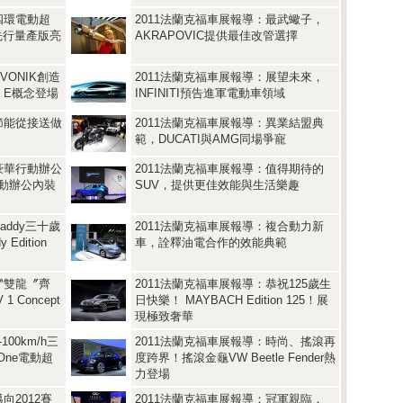
四環電動超
2011法蘭克福車展報導：最武蠍子，
on先行量產版亮
AKRAPOVIC提供最佳改管選擇
VONIK創造
2011法蘭克福車展報導：展望未來，
e E概念登場
INFINITI預告進軍電動車領域
節能從接送做
2011法蘭克福車展報導：異業結盟典
範，DUCATI與AMG同場爭寵
豪華行動辦公
2011法蘭克福車展報導：值得期待的
行動辦公內裝
SUV，提供更佳效能與生活樂趣
addy三十歲
2011法蘭克福車展報導：複合動力新
dition
車，詮釋油電合作的效能典範
〝雙龍〞齊
2011法蘭克福車展報導：恭祝125歲生
 Concept
日快樂！ MAYBACH Edition 125！展
現極致奢華
00km/h三
2011法蘭克福車展報導：時尚、搖滾再
 One電動超
度跨界！搖滾金龜VW Beetle Fender熱
力登場
向2012賽
2011法蘭克福車展報導：冠軍親臨，