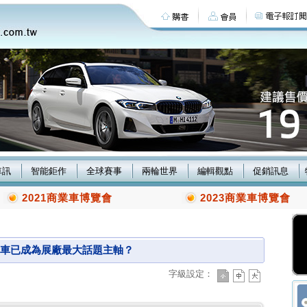
車訊
智能鉅作
全球賽事
兩輪世界
編輯觀點
促銷訊息
2021商業車博覽會
2023商業車博覽會
動車已成為展廠最大話題主軸？
字級設定：