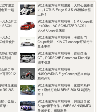
012年追加
2011法蘭克福車展追蹤：大顆心臟更暴
間也要一起
力，LOTUS Exige S 3.5 V6機械增壓
上身！
-BENZ新世
2011法蘭克福車展報導：1 M Coupe直
LSSON
上400hp，AC SCHNITZER ACS1
Sport Coupe更來勁
BENZ
2011法蘭克福車展報導：著眼四門
AMG輕量化性
Coupe級距，KIA GT concept可望衍生
量產車型
雙渦輪增力挹
2011法蘭克福車展報導：首款柴油
引擎再剖析
GT，PORSCHE Panamera Diesel第
四季引進
複合動力中
2011法蘭克福車展報導：
tro可望2012
HUSQVARNA E-goConcept熱血奔放
精彩亮相
紐柏林最速前
2011法蘭克福車展報導：化腐朽為神
 RS 265
奇！廢鐵打造M-BENZ 300 SL鷗翼跑
車！
性能小金龜，
2011法蘭克福車展報導：與設計名家
現場直擊！
Sieger聯手合作，WIESMANN讓MF3
多采多姿、繽紛謝幕