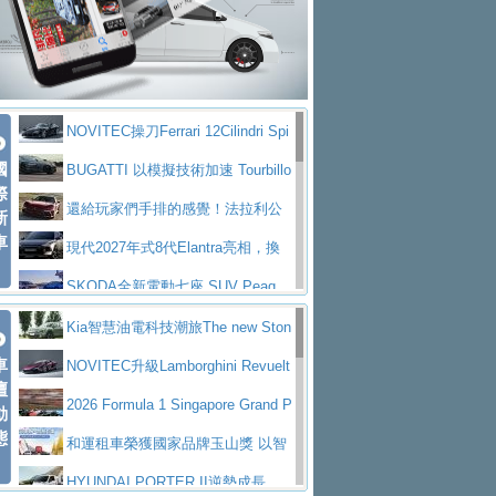
大型 SUV 鎖定七人座豪華市場
BMW攜手漫威電影【蜘蛛人：重生
拌車
消防車除了滅火裝備還需要什麼？
日】
Skoda 發表全新 Peaq 內裝：七人
一探SITRAK “準” 消防車的究竟
大益金龍初試啼聲，汽柴油5噸貨車
座純電旗艦 SUV，行李廂最大可達 935 公
全新純電 Mercedes-Benz C 400 4
不是對手
正宗年鑑2025年全球自動車年鑑1月
升
MATIC Electric 登場
奢華與科技大躍進，MAZDA全新3
NOVITEC操刀Ferrari 12Cilindri Spi
下旬問世！
2024第六屆ISUZU運轉職人挑戰賽
代CX-5全方位進化提前亮相並展開預售94.9
馬自達公布 2027 年式 MX-5 更
國
der 碳纖維空力、鍛造輪圈與Inconel排氣
BUGATTI 以模擬技術加速 Tourbillo
首度前進南台灣熱烈開戰
豪華電能休旅新星 Audi Q4 Sportba
際
萬起
新，新增 Yakudo 特別版
Skoda Peaq 發表全新電動動力系
上身
n 動態開發
還給玩家們手排的感覺！法拉利公
新
ck 55 e-tron S line
Scania Taiwan 逆風而行，加深力
統 最長續航逾 640 公里、支援雙向供電
BMW M2 首度導入 xDrive 四驅，
車
布12Cilidri Manaule手排超跑產品細節
現代2027年式8代Elantra亮相，換
道投資布局
美國與瑞士需求成關鍵推手
The all-new T-Roc 魅力 自成焦點
裝更銳利的造型、更先進的資訊娛樂系統及
SKODA全新電動七座 SUV Peaq
Maserati GT2 Stradale「Tribute to
更高效的動力
問世，擁有品牌史上最寬敞且豪華的座艙
AUDI推出首款高性能油電超跑Nuvo
Kia智慧油電科技潮旅The new Ston
MC12」全球首度亮相
迎接 RANGE ROVER 品牌家族第
車
lari，0到100公里加速2.6秒、極速350公里
百年三叉戟傳奇再啟程 Maserati 重
ic 1-7月累計銷量創歷史新高
NOVITEC升級Lamborghini Revuelt
壇
五位成員 全新 RANGE ROVER GT 預告登
造型華麗時尚、科技座艙再進化，P
／小時
返 1000 Miglia 傳承競速榮耀
法拉利首款純電跑車Luce亮相，最
o 綜效輸出增至1,048匹
2026 Formula 1 Singapore Grand P
動
場
eugeot 208小改款發表上市94.8萬起
態
大馬力超過1000匹並具備530公里最大續航
小車大空間、座艙科技更先進，SK
rix 新加坡大獎賽 Audi 極速之旅開放報名
和運租車榮獲國家品牌玉山獎 以智
里程
ODA發表全新純電跨界休旅Eipq祭平民化車
賓士AMG.EA專屬平台首作，Merc
慧移動與綠能創新
HYUNDAI PORTER II逆勢成長，