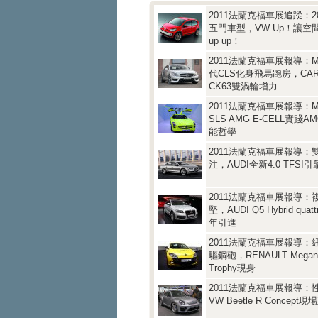
2011法蘭克福車展追蹤：2
五門車型，VW Up！讓空
up up！
2011法蘭克福車展報導：M
代CLS化身飛馬跑房，CAR
CK63雙渦輪增力
2011法蘭克福車展報導：M-
SLS AMG E-CELL實踐
能哲學
2011法蘭克福車展報導：
注，AUDI全新4.0 TFSI
2011法蘭克福車展報導：
堅，AUDI Q5 Hybrid quat
年引進
2011法蘭克福車展報導：
驅鋼砲，RENAULT Megane
Trophy現身
2011法蘭克福車展報導：
VW Beetle R Concept