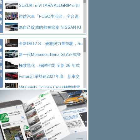
焦
V Prestige
SUZUKI e VITARA ALLGRIP-e 四
點
新
驅精神的純電新詮釋
裕益汽車「FUSO生活節」全台巡
聞
迴 結合生活體驗、交通安全與購車優惠
為自己綻放的都會節奏 NISSAN KI
CKS SAKURA
為品味獨具層峰買家打造的頂級座
全新DB12 S：優雅與力量並馳，Su
駕，MAZDA CX-90 33T AWD Premium Ca
安心舒適旅游的好夥伴 MG HS PH
新
per Tourer的顛峰之作
新一代Mercedes-Benz GLA正式登
ptain Seat
EV
許自己和家人一部舒適安全又高科
車
場 續航最高657公里、支援320kW快充
極致黑化，極限性能 全新 26 年式
報
技的座駕! Ford Territory中型油電休旅
後疫情時代最安全高效重型卡車FU
到
DEFENDER OCTA BLACK 限量登台
Ferrari訂單熱到2027年底 新車交
SO Super Great今日在台登場，結合先進安
中部車業老字號佳樂汽車取得Stella
付至少得等一年以上
Mitsubishi Eclipse Cross轉型純電
全輔助科技
ntis四品牌經銷權，全新多品牌旗艦展示中
屏東特搜大隊再添新利器 SITRAK
休旅 87kWh電池續航超過600公里
全新BMW 318i Touring豪華旅行車
心開幕啟用
救助器材車
買氣不衰、SUZUKI經銷商勇於開啟
全台限量200台 進化現型
不等零關稅的紅利，Jeep品牌今日
全新大店，新北都鈴木占地500坪土城旗艦
2025第七屆ISUZU運轉職人挑戰賽
起展開首批車交車
Volvo EX60 即將叩關，靜肅性、底
展示中心開幕
熱血登場 展現極致車技與專業職人精神
H2GP世界總決賽圓滿落幕 台灣團
盤與數位介面搶先揭露
Audi Q9 將於 2026 年底上市 旗艦
隊表現精彩
淨零減碳指標性應用 純電動水泥預