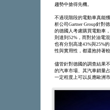
趨勢中搶得先機。
不過現階段的電動車真能獲
析公司Gartner Grou
的德國人考慮購買電動車
則達到52%，而對於油電
也有分別高達43%與25
性與實用性，都還抱持著
儘管針對德國的調查結果
的汽車市場、其汽車銷量占
一定程度上可以反應歐洲