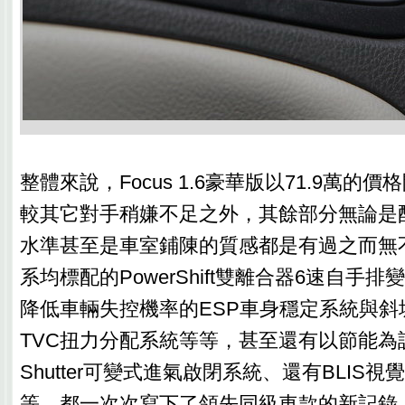
整體來說，Focus 1.6豪華版以71.9萬的
較其它對手稍嫌不足之外，其餘部分無論是
水準甚至是車室鋪陳的質感都是有過之而無
系均標配的PowerShift雙離合器6速自手
降低車輛失控機率的ESP車身穩定系統與斜
TVC扭力分配系統等等，甚至還有以節能為訴求的Ac
Shutter可變式進氣啟閉系統、還有BLIS
等，都一次次寫下了領先同級車款的新記錄；