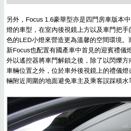
另外，Focus 1.6豪華型亦是四門房車版本
燈的車型，在室內後視鏡上方以及車門把手
色的LED小燈來營造更為溫馨的空間環境。
新Focus也配置有國產車中首見的迎賓禮儀
外以遙控器將車門解鎖之後，除了以閃爍方
車輛位置之外，位於車外後視鏡上的禮儀燈
輛附近周圍的地面避免車主及乘客誤踩積水