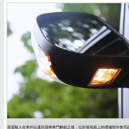
當駕駛人在車外以遙控器將車門解鎖之後，位於後視鏡上的禮儀燈亦會亮