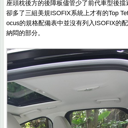
座頭枕後方的後障板儘管少了前代車型後擋
卻多了三組美規ISOFIX系統上才有的Top Te
ocus的規格配備表中並沒有列入ISOFIX
納悶的部分。