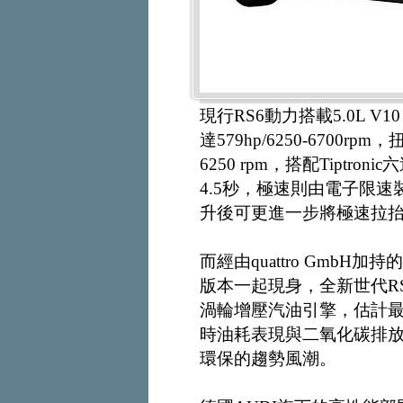
現行RS6動力搭載5.0L 
達579hp/6250-6700rp
6250 rpm，搭配Tiptro
4.5秒，極速則由電子限速裝
升後可更進一步將極速拉抬至2
而經由quattro Gmb
版本一起現身，全新世代RS6
渦輪增壓汽油引擎，估計最
時油耗表現與二氧化碳排
環保的趨勢風潮。