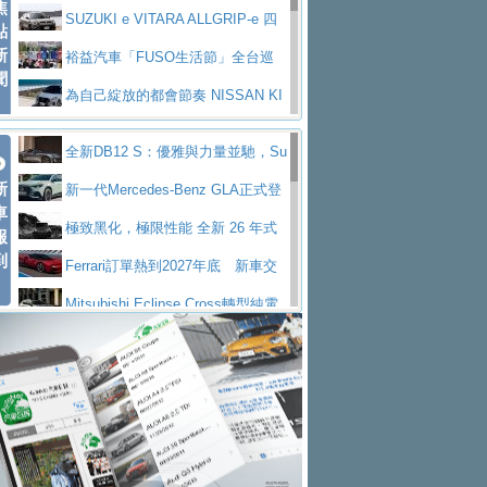
焦
V Prestige
SUZUKI e VITARA ALLGRIP-e 四
點
新
驅精神的純電新詮釋
裕益汽車「FUSO生活節」全台巡
聞
迴 結合生活體驗、交通安全與購車優惠
為自己綻放的都會節奏 NISSAN KI
CKS SAKURA
為品味獨具層峰買家打造的頂級座
全新DB12 S：優雅與力量並馳，Su
駕，MAZDA CX-90 33T AWD Premium Ca
安心舒適旅游的好夥伴 MG HS PH
新
per Tourer的顛峰之作
新一代Mercedes-Benz GLA正式登
ptain Seat
EV
許自己和家人一部舒適安全又高科
車
場 續航最高657公里、支援320kW快充
極致黑化，極限性能 全新 26 年式
報
技的座駕! Ford Territory中型油電休旅
後疫情時代最安全高效重型卡車FU
到
DEFENDER OCTA BLACK 限量登台
Ferrari訂單熱到2027年底 新車交
SO Super Great今日在台登場，結合先進安
中部車業老字號佳樂汽車取得Stella
付至少得等一年以上
Mitsubishi Eclipse Cross轉型純電
全輔助科技
ntis四品牌經銷權，全新多品牌旗艦展示中
屏東特搜大隊再添新利器 SITRAK
休旅 87kWh電池續航超過600公里
全新BMW 318i Touring豪華旅行車
心開幕啟用
救助器材車
買氣不衰、SUZUKI經銷商勇於開啟
全台限量200台 進化現型
不等零關稅的紅利，Jeep品牌今日
全新大店，新北都鈴木占地500坪土城旗艦
2025第七屆ISUZU運轉職人挑戰賽
起展開首批車交車
Volvo EX60 即將叩關，靜肅性、底
展示中心開幕
熱血登場 展現極致車技與專業職人精神
H2GP世界總決賽圓滿落幕 台灣團
盤與數位介面搶先揭露
Audi Q9 將於 2026 年底上市 旗艦
隊表現精彩
淨零減碳指標性應用 純電動水泥預