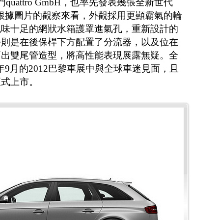
quattro GmbH，也率先發表幾張全新世代
計圖，根據圖片的觀察來看，外觀採用更顯霸氣的輪
風味十足的網狀水箱護罩進氣孔，重新設計的
份則是在後保桿下方配置了分流器，以及位在
兩出雙尾管造型，將高性能表現展露無疑。全
在今年9月的2012巴黎車展中與全球車迷見面，且
正式上市。