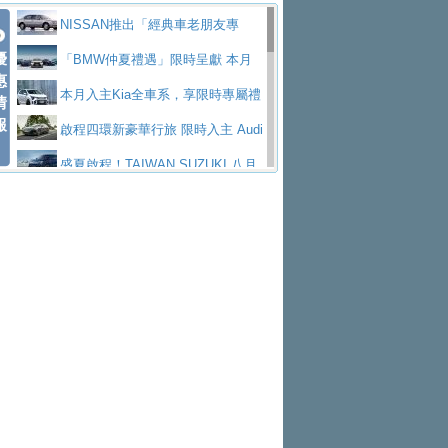
價89萬起
edes-AMG 全新GT 4-Door Coupe全球首發
福斯推出首款GTI純電性能掀背ID.
低入手價 $60,900 起 省油ｘ安全ｘ大空間
HYUNDAI PORTER II逆勢成長，
NISSAN推出「經典車老朋友專
Polo GTI，擁有226匹馬力和零百加速 6.8
Jaguar 公布四門 GT車款正式車名
優
陪爸爸輕鬆
勇奪中型貨車銷售冠軍
和運租車榮獲國家品牌玉山獎 以智
案」 以匠人精神煥新珍品座駕
「BMW仲夏禮遇」限時呈獻 本月
惠
秒的實力
為JAGUAR TYPE 01
終於跟上進度，LEXUS發表首款三
慧移動與綠能創新
福斯商旅挺頭家 推出「德系質感 精
入主即享尊榮豪華五星假期 多元優購方案
本月入主Kia全車系，享限時專屬禮
情
報
排六座純電旗艦休旅 TZ
有錢也買不到的Golf R！福斯打造
算圓夢」專案
格上租車暑期享8% LINE POINTS
同步實施
遇
啟程四環新豪華行旅 限時入主 Audi
全新Golf R 24h賽車將挑戰紐柏林24小時耐
SKODA公布全新小型純電跨界休旅
回饋 再抽黑鑰匙尊榮禮遇
NISSAN X-TRAIL 上市首月銷量
A6 旗艦陣容 低月付5,888元起及3 年乙式險
盛夏啟程！TAIWAN SUZUKI 八月
久賽
Epiq內裝設計，預計5月19日全球首發
福斯全新 ID. Polo 起跳價約台幣94
躋身同級前3名
XFORCE攜手臺南祀典大天后宮 試
購置金
禮遇全面升級
無懼暑假出行！ZS玩美Cool版與G5
萬，續航里程可達到455公里附氣動式按摩
福斯宣布Golf與T-Roc推出Full Hybri
乘就送限量「幸福駕到」過爐御守
Subaru推動燃油、油電與純電車混
0 PLUS酷涼特仕版升級通風座椅
Ford天外飛來禮 Territory旗艦響宴
座椅
d全油電複合動力車型，預計於今年第四季
KIA米蘭設計周展出Vision Meta Tu
線生產 以彈性製造應對市場變化
Volvo Trucks 承諾成為高科技供應
三件組 再享0利率 入主再抽美國雙人來回機
Forester油電版上市週年保固升級
上市
rismo概念車並公布所有相關資訊，未來將
BMW 旗艦房車7系列中期改款，外
鏈的可靠夥伴
Toyota歐洲純電車銷量翻倍 2026
票
父親節再享SUBARU爸氣豪禮
PEUGEOT、CITROEN「EN ROU
是命名為EV8
觀煥然一新、內裝科技與電動車續航里程大
借「東風」之力，HONDA推出中國
上半年成長113％
匠心淬鍊展現世代躍進 ALL-NEW
TE！La Vie en Route｜法式日常，即刻啟
全能ZS翻玩新視界！全新27年式換
幅升級
製造日本重新貼牌全新4代Insight純電動休
MAZDA CX-5 延長保固禮遇限時實施
魅力 自成焦點 胡宇威擔任 The all-
程」 全車系享 5 年
裝曜黑風格套件 含舊換新60萬內輕鬆入手
暑假購車趁現在！ PGO 全車系一
旅
new T-Roc 品牌大使 攜手Volkswagen展現
Nissan力拚縮短新車開發週期 導
日限定賞車會 指定車款送3,000元加油卡
特斯拉掀充電價格戰 EVOASIS推
不被定義的
入AI、借鏡中國車廠求生
Skoda Motorsport 125 週年 全台 R
訂閱制假日最低5.25元會員優惠
Honda Motorcycle攜手築間餐飲集