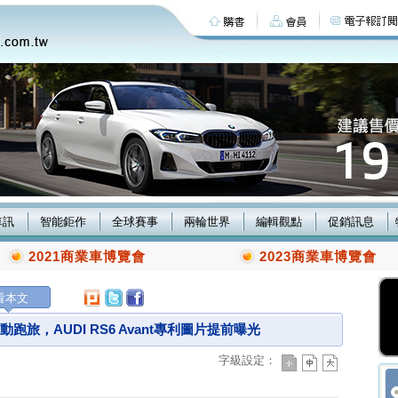
車訊
智能鉅作
全球賽事
兩輪世界
編輯觀點
促銷訊息
2021商業車博覽會
2023商業車博覽會
看本文
跑旅，AUDI RS6 Avant專利圖片提前曝光
字級設定：