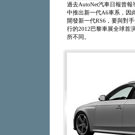
過去AutoNet汽車日報曾
中推出新一代A6車系，因此
開發新一代RS6，要與對手
行的2012巴黎車展全球首演
所不同。