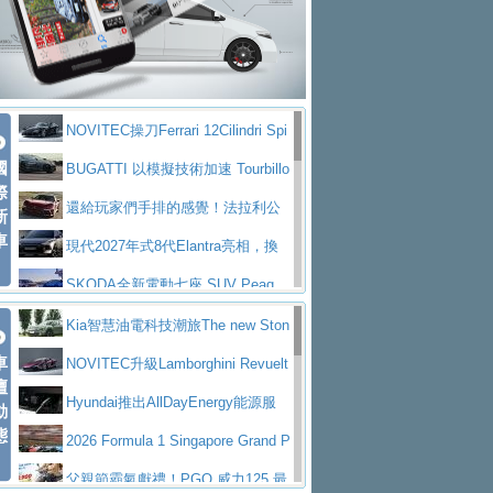
大型 SUV 鎖定七人座豪華市場
BMW攜手漫威電影【蜘蛛人：重生
拌車
消防車除了滅火裝備還需要什麼？
日】
Skoda 發表全新 Peaq 內裝：七人
一探SITRAK “準” 消防車的究竟
大益金龍初試啼聲，汽柴油5噸貨車
座純電旗艦 SUV，行李廂最大可達 935 公
全新純電 Mercedes-Benz C 400 4
不是對手
正宗年鑑2025年全球自動車年鑑1月
升
MATIC Electric 登場
奢華與科技大躍進，MAZDA全新3
NOVITEC操刀Ferrari 12Cilindri Spi
下旬問世！
2024第六屆ISUZU運轉職人挑戰賽
代CX-5全方位進化提前亮相並展開預售94.9
馬自達公布 2027 年式 MX-5 更
國
der 碳纖維空力、鍛造輪圈與Inconel排氣
BUGATTI 以模擬技術加速 Tourbillo
首度前進南台灣熱烈開戰
豪華電能休旅新星 Audi Q4 Sportba
際
萬起
新，新增 Yakudo 特別版
Skoda Peaq 發表全新電動動力系
上身
n 動態開發
還給玩家們手排的感覺！法拉利公
新
ck 55 e-tron S line
Scania Taiwan 逆風而行，加深力
統 最長續航逾 640 公里、支援雙向供電
BMW M2 首度導入 xDrive 四驅，
車
布12Cilidri Manaule手排超跑產品細節
現代2027年式8代Elantra亮相，換
道投資布局
美國與瑞士需求成關鍵推手
The all-new T-Roc 魅力 自成焦點
裝更銳利的造型、更先進的資訊娛樂系統及
SKODA全新電動七座 SUV Peaq
Maserati GT2 Stradale「Tribute to
更高效的動力
問世，擁有品牌史上最寬敞且豪華的座艙
AUDI推出首款高性能油電超跑Nuvo
Kia智慧油電科技潮旅The new Ston
MC12」全球首度亮相
迎接 RANGE ROVER 品牌家族第
車
lari，0到100公里加速2.6秒、極速350公里
百年三叉戟傳奇再啟程 Maserati 重
ic 1-7月累計銷量創歷史新高
NOVITEC升級Lamborghini Revuelt
壇
五位成員 全新 RANGE ROVER GT 預告登
造型華麗時尚、科技座艙再進化，P
／小時
返 1000 Miglia 傳承競速榮耀
法拉利首款純電跑車Luce亮相，最
o 綜效輸出增至1,048匹
Hyundai推出AllDayEnergy能源服
動
場
eugeot 208小改款發表上市94.8萬起
態
大馬力超過1000匹並具備530公里最大續航
小車大空間、座艙科技更先進，SK
務 讓電動車化身行動儲能系統
2026 Formula 1 Singapore Grand P
里程
ODA發表全新純電跨界休旅Eipq祭平民化車
賓士AMG.EA專屬平台首作，Merc
rix 新加坡大獎賽 Audi 極速之旅開放報名
父親節霸氣獻禮！PGO 威力125 最