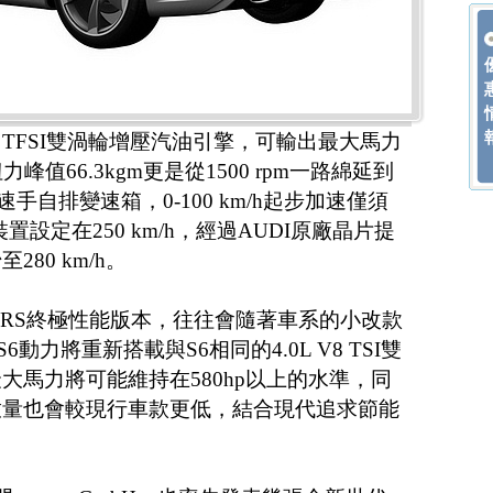
V10 TFSI雙渦輪增壓汽油引擎，可輸出最大馬力
m，扭力峰值66.3kgm更是從1500 rpm一路綿延到
nic六速手自排變速箱，0-100 km/h起步加速僅須
置設定在250 km/h，經過AUDI原廠晶片提
80 km/h。
H加持的RS終極性能版本，往往會隨著車系的小改款
動力將重新搭載與S6相同的4.0L V8 TSI雙
大馬力將可能維持在580hp以上的水準，同
放量也會較現行車款更低，結合現代追求節能