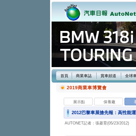
首頁
商業車誌
賞車頻道
全球
2019商業車博覽會
展示點
保養廠
2012巴黎車展搶先報：高性能運動
AUTONET記者：張菱育(05/23/2012)