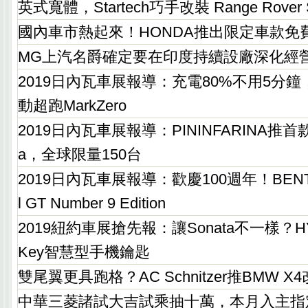
英式寬體，Startech巧手改裝 Range Rover S
國內車市熱起來！HONDA推出限定車款免
MG上汽名爵確定要在印度持續設廠深化經
2019日內瓦車展報導：充電80%不用5分鐘，
動超跑MarkZero
2019日內瓦車展報導：PININFARINA推首款電
a，全球限量150台
2019日內瓦車展報導：歡慶100週年！BENTLE
l GT Number 9 Edition
2019紐約車展搶先報：讓Sonata不一樣？HYUN
Key智慧型手機鑰匙
雙尾翼更具跑格？AC Schnitzer推BMW X
中華三菱諸試大吉試乘抽十萬，本月入主指