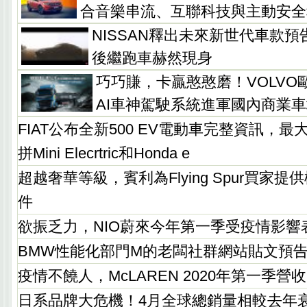
合音樂串流、互聯科技與主動安全
NISSAN釋出未來新世代車款預
後繼跑車赫然現身
巧巧賺，卡贏憨憨磨！VOLVO
AI車神駕駛系統進軍國內商業
FIAT公布全新500 EV電動車完整資訊，最
拼Mini Elecrtric和Honda e
超越奢華等級，賓利為Flying Spur買家
件
欲振乏力，NIO蔚來今年第一季受疫情影響
BMW性能化部門M的老闆社群網站貼文預告
疫情不饒人，McLAREN 2020年第一季營
日系品牌大危機！4月全球總銷量相較去年