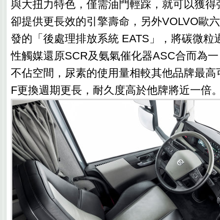
與大扭力特色，僅需油門輕踩，就可以獲得
卻提供更長效的引擎壽命，另外VOLVO歐
發的「後處理排放系統 EATS」，將碳微粒
性觸媒還原SCR及氨氣催化器ASC合而為
不佔空間，尿素的使用量相較其他品牌最高可
F更換週期更長，耐久度高於他牌將近一倍