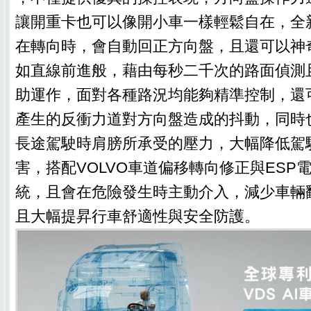
讓開重卡也可以像開小車一樣輕鬆自在，全新
在轉向時，會自動回正方向盤，且還可以神
如直線前進般，藉由每秒二千次的路面偵測
助運作，面對各種路況均能夠精準控制，還
產生的反衝力道對方向盤造成的抖動，同時
長途駕駛時肩膀所承受的壓力，大幅降低駕
害，搭配VOLVO車道偏移轉向修正與ESP
統，且會在危險發生時主動介入，減少車輛
且大幅提昇行車舒適性與安全防護。