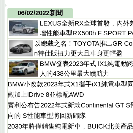
06/02/2022新聞
LEXUS全新RX全球首發，內
增性能車型RX500h F SPORT Per
以總裁之名！TOYOTA推出GR Corolla 
n特仕版扭力更大且車身更輕盈
BMW發表2023年式 iX1純電
人的438公里最大續航力
BMW小改款2023年式X1攜手iX1純電車
觀加上iDrive 8並標配AWD
賓利公布告2022年式新款Continental G
向的 S性能車型將回新歸隊
2030年將僅銷售純電新車，BUICK北美