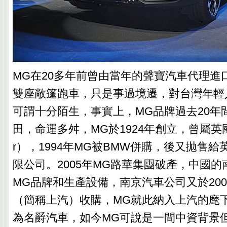
MG在20多年前曾由當年的聲寶汽車代理進
雙座敞篷跑車，只是事過境遷，對台灣年輕
可謂十分陌生，事實上，MG品牌過去20年
田，命運多舛，MG於1924年創立，曾屬英國
r），1994年MG被BMW併購，後又拋售
限公司。2005年MG路華集團破產，中國
MG品牌和生產設備，南京汽車公司又於20
（簡稱上汽）收購，MG就此納入上汽的麾
為名爵汽車，如今MG可說是一間中資背景