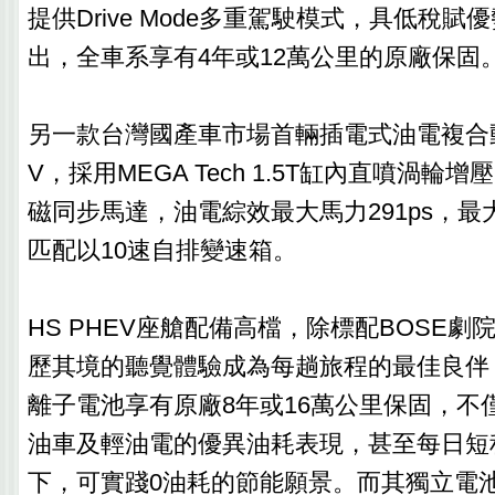
提供Drive Mode多重駕駛模式，具低稅
出，全車系享有4年或12萬公里的原廠保固
另一款台灣國產車市場首輛插電式油電複合動
V，採用MEGA Tech 1.5T缸內直噴渦輪
磁同步馬達，油電綜效最大馬力291ps，最
匹配以10速自排變速箱。
HS PHEV座艙配備高檔，除標配BOSE
歷其境的聽覺體驗成為每趟旅程的最佳良伴
離子電池享有原廠8年或16萬公里保固，不
油車及輕油電的優異油耗表現，甚至每日短
下，可實踐0油耗的節能願景。而其獨立電