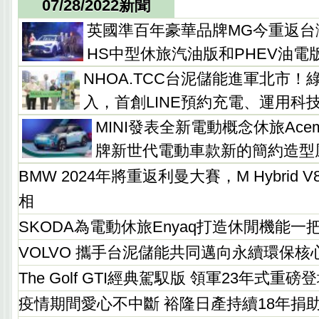
07/28/2022新聞
英國準百年豪華品牌MG今重返台
HS中型休旅汽油版和PHEV油電
NHOA.TCC台泥儲能進軍北市
入，首創LINE預約充電、運用科
MINI發表全新電動概念休旅Acem
牌新世代電動車款新的簡約造型
BMW 2024年將重返利曼大賽，M Hybrid
相
SKODA為電動休旅Enyaq打造休閒機能
VOLVO 攜手台泥儲能共同邁向永續環保核
The Golf GTI經典駕馭版 領軍23年式重磅
疫情期間愛心不中斷 裕隆日產持續18年捐