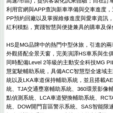
高速/市區)，提供客製化試乘體驗；而在訂
利用官網與APP查詢新車準備與交車進度，還
PP預約回廠以及掌握維修進度與愛車資訊
紅利積點，實踐智慧與便捷兼具的購車及保
HS是MG品牌中的熱門中型休旅，引進的
外觀搭配全景天窗，完美演譯HS車系與生
同時配備Level 2等級的主動安全科技MG PILOT 
慧駕駛輔助系統，具備ACC智慧型全速域
統以及LKA車道保持輔助系統，並且搭載A
統、TJA交通壅塞輔助系統、360環景影像
點偵測系統、LCA車道變換輔助系統、RC
統、DOW開門盲區警示系統、SAS智能限速