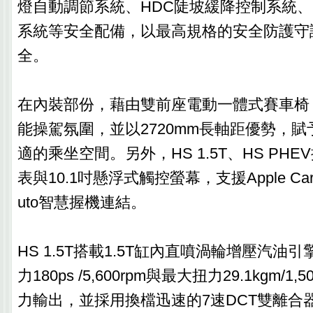
燈自動調節系統、HDC陡坡緩降控制系統、
系統等安全配備，以最高規格的安全防護守
全。
在內裝部份，藉由雙前座電動一體式賽車椅
能操駕氛圍，並以2720mm長軸距優勢，
適的乘坐空間。另外，HS 1.5T、HS PHE
表與10.1吋懸浮式觸控螢幕，支援Apple CarPla
uto智慧握機連結。
HS 1.5T搭載1.5T缸內直噴渦輪增壓汽油
力180ps /5,600rpm與最大扭力29.1kgm/1,5
力輸出，並採用換檔迅速的7速DCT雙離合