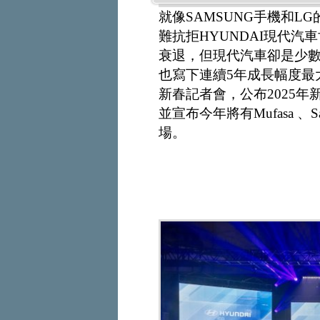
就像SAMSUNG手機和
難抗拒HYUNDAI現代汽
衰退，但現代汽車卻是少
也寫下連續5年成長幅度最
新春記者會，公布2025
並宣布今年將有Mufasa 、Sant
場。