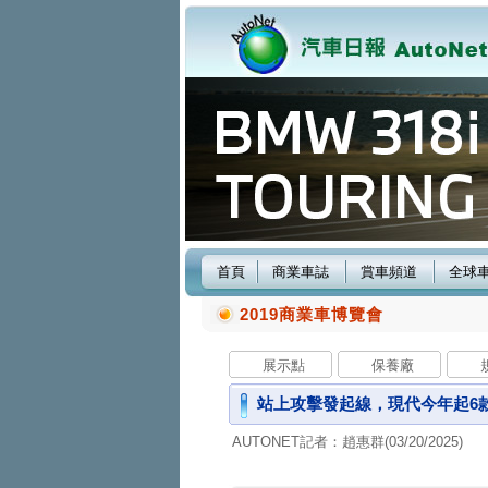
首頁
商業車誌
賞車頻道
全球
2019商業車博覽會
展示點
保養廠
站上攻擊發起線，現代今年起6款
AUTONET記者：趙惠群(03/20/2025)