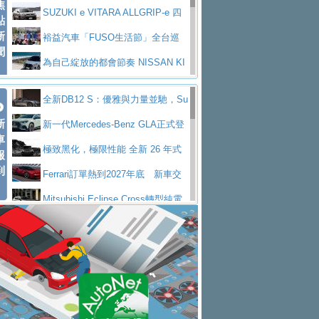
焦
V Prestige
SUZUKI e VITARA ALLGRIP-e 四
點
新
驅精神的純電新詮釋
裕益汽車「FUSO生活節」全台巡
聞
迴 結合生活體驗、交通安全與購車優惠
為自己綻放的都會節奏 NISSAN KI
CKS SAKURA
為品味獨具層峰買家打造的頂級座
全新DB12 S：優雅與力量並馳，Su
駕，MAZDA CX-90 33T AWD Premium Ca
安心舒適旅游的好夥伴 MG HS PH
新
per Tourer的顛峰之作
新一代Mercedes-Benz GLA正式登
ptain Seat
EV
許自己和家人一部舒適安全又高科
車
場 續航最高657公里、支援320kW快充
極致黑化，極限性能 全新 26 年式
報
技的座駕! Ford Territory中型油電休旅
後疫情時代最安全高效重型卡車FU
到
DEFENDER OCTA BLACK 限量登台
Ferrari訂單熱到2027年底 新車交
SO Super Great今日在台登場，結合先進安
中部車業老字號佳樂汽車取得Stella
付至少得等一年以上
Mitsubishi Eclipse Cross轉型純電
全輔助科技
ntis四品牌經銷權，全新多品牌旗艦展示中
屏東特搜大隊再添新利器 SITRAK
休旅 87kWh電池續航超過600公里
全新BMW 318i Touring豪華旅行車
心開幕啟用
救助器材車
買氣不衰、SUZUKI經銷商勇於開啟
全台限量200台 進化現型
不等零關稅的紅利，Jeep品牌今日
全新大店，新北都鈴木占地500坪土城旗艦
2025第七屆ISUZU運轉職人挑戰賽
起展開首批車交車
Volvo EX60 即將叩關，靜肅性、底
展示中心開幕
熱血登場 展現極致車技與專業職人精神
H2GP世界總決賽圓滿落幕 台灣團
盤與數位介面搶先揭露
Audi Q9 將於 2026 年底上市 旗艦
隊表現精彩
淨零減碳指標性應用 純電動水泥預