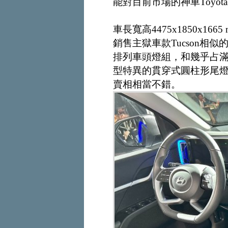
能對目前市場的神車Toyota C
車長寬高4475x1850x1
銷售主獄車款Tucson相
排列車頭燈組，和幾乎占
型特異的貫穿式圓柱形尾
賣相相當不錯。