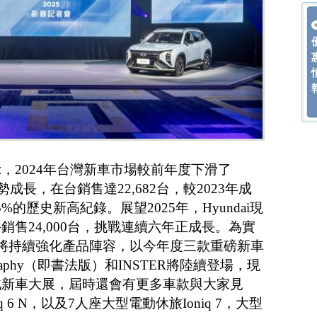
，2024年台灣新車市場較前年度下滑了
成長，在台銷售達22,682台，較2023年成
5%的歷史新高紀錄。展望2025年，Hyundai現
售24,000台，挑戰連續六年正成長。為實
汽車將持續強化產品陣容，以今年度三款重磅新車
alligraphy（即書法版）和INSTER將陸續登場，現
北新車大展，屆時還會有更多車款與大家見
 6 N，以及7人座大型電動休旅Ioniq 7，大型