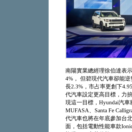
南陽實業總經理徐伯達表示
4%， 但碧現代汽車卻能逆勢
長2.3%，市占率更創下4.9
代汽車設定更高目標，力拚銷
現這一目標，Hyundai
MUFASA、Santa Fe C
代汽車也將在年底參加台
面，包括電動性能車款Ioniq