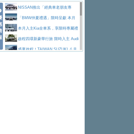
價89萬起
edes-AMG 全新GT 4-Door Coupe全球首發
福斯推出首款GTI純電性能掀背ID.
勇奪中型貨車銷售冠軍
父親節霸氣獻禮！PGO 威力125 最
NISSAN推出「經典車老朋友專
Polo GTI，擁有226匹馬力和零百加速 6.8
Jaguar 公布四門 GT車款正式車名
優
低入手價 $60,900 起 省油ｘ安全ｘ大空間
福斯商旅挺頭家 推出「德系質感 精
案」 以匠人精神煥新珍品座駕
「BMW仲夏禮遇」限時呈獻 本月
惠
秒的實力
為JAGUAR TYPE 01
終於跟上進度，LEXUS發表首款三
陪爸爸輕鬆
算圓夢」專案
yundai推出AllDayEnergy能源服
入主即享尊榮豪華五星假期 多元優購方案
本月入主Kia全車系，享限時專屬禮
情
報
排六座純電旗艦休旅 TZ
有錢也買不到的Golf R！福斯打造
務 讓電動車化身行動儲能系統
NISSAN X-TRAIL 上市首月銷量
同步實施
遇
啟程四環新豪華行旅 限時入主 Audi
全新Golf R 24h賽車將挑戰紐柏林24小時耐
SKODA公布全新小型純電跨界休旅
躋身同級前3名
Toyota歐洲純電車銷量翻倍 2026
A6 旗艦陣容 低月付5,888元起及3 年乙式險
盛夏啟程！TAIWAN SUZUKI 八月
久賽
Epiq內裝設計，預計5月19日全球首發
福斯全新 ID. Polo 起跳價約台幣94
上半年成長113％
XFORCE攜手臺南祀典大天后宮 試
購置金
禮遇全面升級
無懼暑假出行！ZS玩美Cool版與G5
萬，續航里程可達到455公里附氣動式按摩
福斯宣布Golf與T-Roc推出Full Hybri
乘就送限量「幸福駕到」過爐御守
Subaru推動燃油、油電與純電車混
0 PLUS酷涼特仕版升級通風座椅
Ford天外飛來禮 Territory旗艦響宴
座椅
d全油電複合動力車型，預計於今年第四季
KIA米蘭設計周展出Vision Meta Tu
線生產 以彈性製造應對市場變化
Volvo Trucks 承諾成為高科技供應
三件組 再享0利率 入主再抽美國雙人來回機
Forester油電版上市週年保固升級
上市
rismo概念車並公布所有相關資訊，未來將
BMW 旗艦房車7系列中期改款，外
鏈的可靠夥伴
格上租車暑期享8% LINE POINTS
票
父親節再享SUBARU爸氣豪禮
PEUGEOT、CITROEN「EN ROU
是命名為EV8
觀煥然一新、內裝科技與電動車續航里程大
借「東風」之力，HONDA推出中國
回饋 再抽黑鑰匙尊榮禮遇
匠心淬鍊展現世代躍進 ALL-NEW
TE！La Vie en Route｜法式日常，即刻啟
全能ZS翻玩新視界！全新27年式換
幅升級
製造日本重新貼牌全新4代Insight純電動休
MAZDA CX-5 延長保固禮遇限時實施
魅力 自成焦點 胡宇威擔任 The all-
程」 全車系享 5 年
裝曜黑風格套件 含舊換新60萬內輕鬆入手
暑假購車趁現在！ PGO 全車系一
旅
new T-Roc 品牌大使 攜手Volkswagen展現
2026 Honda Motorcycle Cruiser 風
日限定賞車會 指定車款送3,000元加油卡
特斯拉掀充電價格戰 EVOASIS推
不被定義的
格騎士趴圓滿落幕 風格由你定義！一起騎
Skoda Motorsport 125 週年 全台 R
訂閱制假日最低5.25元會員優惠
Honda Motorcycle攜手築間餐飲集