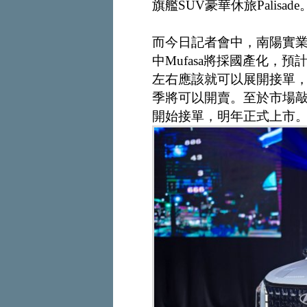
旗艦SUV豪華休旅Palisade
而今日記者會中，南陽實業也提前展示
中Mufasa將採國產化，
左右應該就可以展開接單，而Santa
季將可以開賣。至於市場敲碗
開始接單，明年正式上市