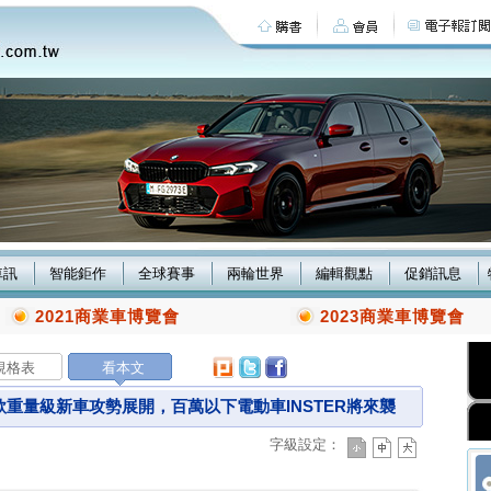
車訊
智能鉅作
全球賽事
兩輪世界
編輯觀點
促銷訊息
2021商業車博覽會
2023商業車博覽會
規格表
看本文
重量級新車攻勢展開，百萬以下電動車INSTER將來襲
字級設定：