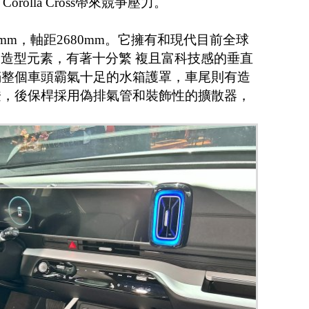
orolla Cross帶來競爭壓力。
665 mm，軸距2680mm。它擁有和現代目前全球
似的造型元素，有著十分繁 複且富科技感的垂直
滿整個車頭霸氣十足的水箱護罩，車尾則有造
燈，後保桿採用偽排氣管和裝飾性的擴散器，