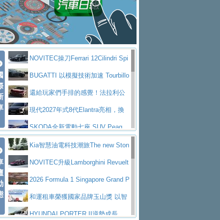
大型 SUV 鎖定七人座豪華市場
BMW攜手漫威電影【蜘蛛人：重生
拌車
消防車除了滅火裝備還需要什麼？
日】
Skoda 發表全新 Peaq 內裝：七人
一探SITRAK “準” 消防車的究竟
大益金龍初試啼聲，汽柴油5噸貨車
座純電旗艦 SUV，行李廂最大可達 935 公
全新純電 Mercedes-Benz C 400 4
不是對手
正宗年鑑2025年全球自動車年鑑1月
升
MATIC Electric 登場
奢華與科技大躍進，MAZDA全新3
NOVITEC操刀Ferrari 12Cilindri Spi
下旬問世！
2024第六屆ISUZU運轉職人挑戰賽
代CX-5全方位進化提前亮相並展開預售94.9
馬自達公布 2027 年式 MX-5 更
國
der 碳纖維空力、鍛造輪圈與Inconel排氣
BUGATTI 以模擬技術加速 Tourbillo
首度前進南台灣熱烈開戰
豪華電能休旅新星 Audi Q4 Sportba
際
萬起
新，新增 Yakudo 特別版
Skoda Peaq 發表全新電動動力系
上身
n 動態開發
還給玩家們手排的感覺！法拉利公
新
ck 55 e-tron S line
Scania Taiwan 逆風而行，加深力
統 最長續航逾 640 公里、支援雙向供電
BMW M2 首度導入 xDrive 四驅，
車
布12Cilidri Manaule手排超跑產品細節
現代2027年式8代Elantra亮相，換
道投資布局
美國與瑞士需求成關鍵推手
The all-new T-Roc 魅力 自成焦點
裝更銳利的造型、更先進的資訊娛樂系統及
SKODA全新電動七座 SUV Peaq
Maserati GT2 Stradale「Tribute to
更高效的動力
問世，擁有品牌史上最寬敞且豪華的座艙
AUDI推出首款高性能油電超跑Nuvo
Kia智慧油電科技潮旅The new Ston
MC12」全球首度亮相
迎接 RANGE ROVER 品牌家族第
車
lari，0到100公里加速2.6秒、極速350公里
百年三叉戟傳奇再啟程 Maserati 重
ic 1-7月累計銷量創歷史新高
NOVITEC升級Lamborghini Revuelt
壇
五位成員 全新 RANGE ROVER GT 預告登
造型華麗時尚、科技座艙再進化，P
／小時
返 1000 Miglia 傳承競速榮耀
法拉利首款純電跑車Luce亮相，最
o 綜效輸出增至1,048匹
2026 Formula 1 Singapore Grand P
動
場
eugeot 208小改款發表上市94.8萬起
態
大馬力超過1000匹並具備530公里最大續航
小車大空間、座艙科技更先進，SK
rix 新加坡大獎賽 Audi 極速之旅開放報名
和運租車榮獲國家品牌玉山獎 以智
里程
ODA發表全新純電跨界休旅Eipq祭平民化車
賓士AMG.EA專屬平台首作，Merc
慧移動與綠能創新
HYUNDAI PORTER II逆勢成長，