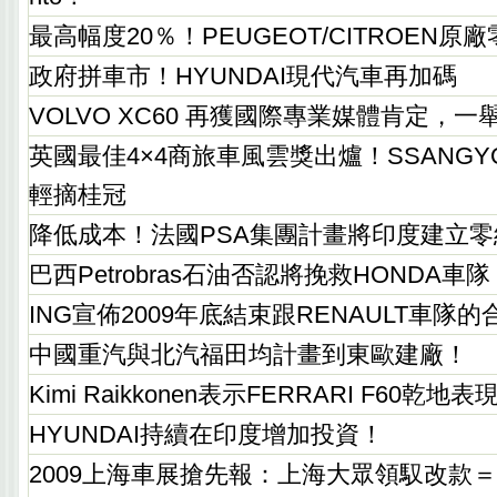
最高幅度20％！PEUGEOT/CITROEN原
政府拼車市！HYUNDAI現代汽車再加碼
VOLVO XC60 再獲國際專業媒體肯定，
英國最佳4×4商旅車風雲獎出爐！SSANGYONG 
輕摘桂冠
降低成本！法國PSA集團計畫將印度建立零組
巴西Petrobras石油否認將挽救HONDA車隊
ING宣佈2009年底結束跟RENAULT車隊
中國重汽與北汽福田均計畫到東歐建廠！
Kimi Raikkonen表示FERRARI F60乾地
HYUNDAI持續在印度增加投資！
2009上海車展搶先報：上海大眾領馭改款＝VW 