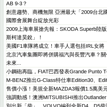
AB 9-3？
創意趨勢、商機無限 亞洲最大「2009台北
國際會展舞台綻放光彩
2009上海車展搶先報：SKODA Superb
斯柯達昊銳」！
美國F1車隊將成立！車手人選包括IRL女將
北京汽車集團即將併購福汽與長豐汽車？關
未來...
小鋼砲再臨，FIAT巴西發表Grande Punto 
M-BENZ推出G-Class特仕車Edition30、Edit
售價小漲！美規全新MAZDA3報價1.5萬美
強調動感！澳洲MITSUBISHI推出Outlande
別出新「柴」，VOLVO編列全新D4、D5