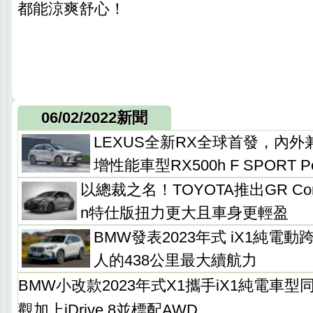
都能涼爽舒心！
06/02/2022新聞
LEXUS全新RX全球首發，內
增性能車型RX500h F SPORT Per
以總裁之名！TOYOTA推出GR Corolla 
n特仕版扭力更大且車身更輕盈
BMW發表2023年式 iX1純電
人的438公里最大續航力
BMW小改款2023年式X1攜手iX1純電車
觀加上iDrive 8並標配AWD