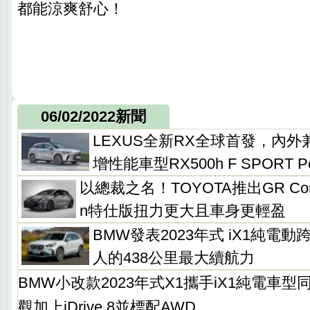
都能涼爽舒心！
06/02/2022新聞
LEXUS全新RX全球首發，內
增性能車型RX500h F SPORT Per
以總裁之名！TOYOTA推出GR Corolla 
n特仕版扭力更大且車身更輕盈
BMW發表2023年式 iX1純電
人的438公里最大續航力
BMW小改款2023年式X1攜手iX1純電車
觀加上iDrive 8並標配AWD