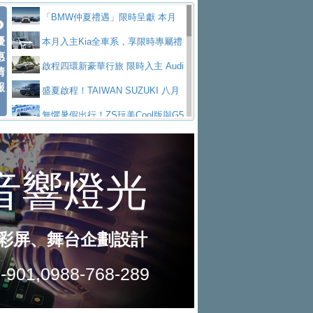
Polo GTI，擁有226匹馬力和零百加速 6.8
Jaguar 公布四門 GT車款正式車名
慧移動與綠能創新
父親節霸氣獻禮！PGO 威力125 最
「BMW仲夏禮遇」限時呈獻 本月
秒的實力
為JAGUAR TYPE 01
終於跟上進度，LEXUS發表首款三
優
低入手價 $60,900 起 省油ｘ安全ｘ大空間
Toyota歐洲純電車銷量翻倍 2026
入主即享尊榮豪華五星假期 多元優購方案
本月入主Kia全車系，享限時專屬禮
惠
排六座純電旗艦休旅 TZ
有錢也買不到的Golf R！福斯打造
陪爸爸輕鬆
上半年成長113％
NISSAN X-TRAIL 上市首月銷量
同步實施
遇
啟程四環新豪華行旅 限時入主 Audi
情
報
全新Golf R 24h賽車將挑戰紐柏林24小時耐
SKODA公布全新小型純電跨界休旅
躋身同級前3名
Subaru推動燃油、油電與純電車混
A6 旗艦陣容 低月付5,888元起及3 年乙式險
盛夏啟程！TAIWAN SUZUKI 八月
久賽
Epiq內裝設計，預計5月19日全球首發
福斯全新 ID. Polo 起跳價約台幣94
線生產 以彈性製造應對市場變化
XFORCE攜手臺南祀典大天后宮 試
購置金
禮遇全面升級
無懼暑假出行！ZS玩美Cool版與G5
萬，續航里程可達到455公里附氣動式按摩
福斯宣布Golf與T-Roc推出Full Hybri
乘就送限量「幸福駕到」過爐御守
Volvo Trucks 承諾成為高科技供應
0 PLUS酷涼特仕版升級通風座椅
Ford天外飛來禮 Territory旗艦響宴
座椅
d全油電複合動力車型，預計於今年第四季
KIA米蘭設計周展出Vision Meta Tu
鏈的可靠夥伴
格上租車暑期享8% LINE POINTS
三件組 再享0利率 入主再抽美國雙人來回機
Forester油電版上市週年保固升級
上市
rismo概念車並公布所有相關資訊，未來將
BMW 旗艦房車7系列中期改款，外
回饋 再抽黑鑰匙尊榮禮遇
匠心淬鍊展現世代躍進 ALL-NEW
票
父親節再享SUBARU爸氣豪禮
PEUGEOT、CITROEN「EN ROU
是命名為EV8
觀煥然一新、內裝科技與電動車續航里程大
借「東風」之力，HONDA推出中國
MAZDA CX-5 延長保固禮遇限時實施
魅力 自成焦點 胡宇威擔任 The all-
TE！La Vie en Route｜法式日常，即刻啟
全能ZS翻玩新視界！全新27年式換
幅升級
製造日本重新貼牌全新4代Insight純電動休
現代汽車發表全新電動跨界休旅Ioni
new T-Roc 品牌大使 攜手Volkswagen展現
Skoda Motorsport 125 週年 全台 R
程」 全車系享 5 年
裝曜黑風格套件 含舊換新60萬內輕鬆入手
暑假購車趁現在！ PGO 全車系一
旅
q 3，科幻風格的造型具備335公里最大續航
不被定義的
S Roadshow 熱血啟動
Nissan力拚縮短新車開發週期 導
日限定賞車會 指定車款送3,000元加油卡
特斯拉掀充電價格戰 EVOASIS推
里程
入AI、借鏡中國車廠求生
全台最速充電樁降臨桃園！ 華城電
訂閱制假日最低5.25元會員優惠
Honda Motorcycle攜手築間餐飲集
能首座640kW極速充電站正式啟用
BMW iX3投產9個月突破5萬輛 匈
團「燒肉Smile」跨界合作
出國、國旅都能用！iRent前進桃園