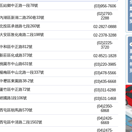
五結鄉中正路一段78號
(03)956-7606
(02)2793-
內湖區新湖二路250巷33號
2288
北投區承德路七段260號
02-2827-0888
大安區敦化南路二段198號
02-2378-3288
(02)2225-
中和區中正路812號
3720
新莊區化成路373號
02-8521-1828
桃園市中山路631號
(03)220-3985
楊梅區中山北路一段337號
(03)478-5566
中壢區東園路38-2號
(03)435-6668
蘆竹區中正路72號
(03)311-6288
經國路1段106號
(03)531-1468
(04)2350-
西屯區朝馬路570號
6868
(04)2426-
西屯區中清路二段1502號
6669
(04)2475-