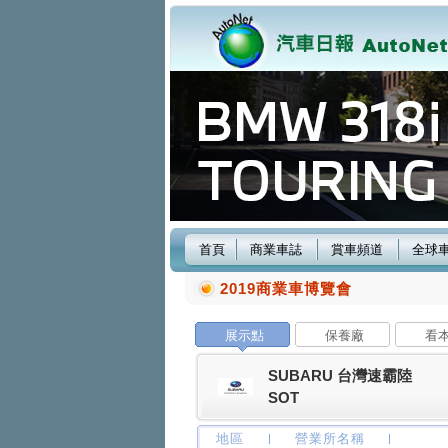
首頁
商業車誌
賞車頻道
全球
2019商業車博覽會
展示點
保養廠
看
SUBARU 台灣速霸陸
SOT
地區
營業所名稱