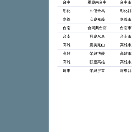
台中
丞慶南台中
台中市
彰化
久億金馬
彰化縣
嘉義
安慶嘉義
嘉義市
台南
合同興台南
台南市
台南
冠慶永康
台南市
高雄
意美鳳山
高雄市
高雄
榮興博愛
高雄市
高雄
頤慶高雄
高雄市
屏東
榮興屏東
屏東縣