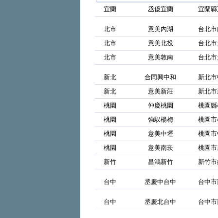
宜蘭
丞億宜蘭
宜蘭縣
北市
意美內湖
台北市
北市
意美北投
台北市
北市
意美敦南
台北市
新北
合同興中和
新北市
新北
意美新莊
新北市
桃園
仲慶桃園
桃園縣
桃園
強馭楊梅
桃園市
桃園
意美中壢
桃園市
桃園
意美南崁
桃園市
新竹
昌鴻新竹
新竹市
台中
丞慶中台中
台中市
台中
丞慶北台中
台中市