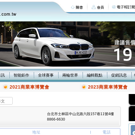
車訊
智能鉅作
全球賽事
兩輪世界
編輯觀點
促銷訊息
2021商業車博覽會
2023商業車博覽會
本文
台北市士林區中山北路六段157巷11號4樓
8866-6630
地址
電話