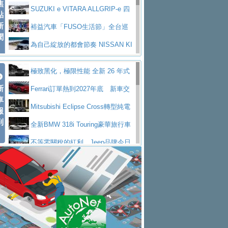
焦
V Prestige
SUZUKI e VITARA ALLGRIP-e 四
點
新
驅精神的純電新詮釋
裕益汽車「FUSO生活節」全台巡
聞
迴 結合生活體驗、交通安全與購車優惠
為自己綻放的都會節奏 NISSAN KI
CKS SAKURA
為品味獨具層峰買家打造的頂級座
極致黑化，極限性能 全新 26 年式
駕，MAZDA CX-90 33T AWD Premium Ca
安心舒適旅游的好夥伴 MG HS PH
新
DEFENDER OCTA BLACK 限量登台
Ferrari訂單熱到2027年底 新車交
ptain Seat
EV
許自己和家人一部舒適安全又高科
車
付至少得等一年以上
Mitsubishi Eclipse Cross轉型純電
報
技的座駕! Ford Territory中型油電休旅
後疫情時代最安全高效重型卡車FU
到
休旅 87kWh電池續航超過600公里
全新BMW 318i Touring豪華旅行車
SO Super Great今日在台登場，結合先進安
中部車業老字號佳樂汽車取得Stella
全台限量200台 進化現型
不等零關稅的紅利，Jeep品牌今日
全輔助科技
ntis四品牌經銷權，全新多品牌旗艦展示中
屏東特搜大隊再添新利器 SITRAK
起展開首批車交車
Volvo EX60 即將叩關，靜肅性、底
心開幕啟用
救助器材車
買氣不衰、SUZUKI經銷商勇於開啟
盤與數位介面搶先揭露
Audi Q9 將於 2026 年底上市 旗艦
全新大店，新北都鈴木占地500坪土城旗艦
2025第七屆ISUZU運轉職人挑戰賽
大型 SUV 鎖定七人座豪華市場
BMW攜手漫威電影【蜘蛛人：重生
展示中心開幕
熱血登場 展現極致車技與專業職人精神
H2GP世界總決賽圓滿落幕 台灣團
日】
Skoda 發表全新 Peaq 內裝：七人
隊表現精彩
淨零減碳指標性應用 純電動水泥預