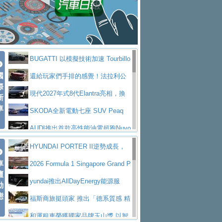
座純電旗艦 SUV，行李廂最大可達 935 公
全新純電 Mercedes-Benz C 400 4
拌車
消防車除了滅火裝備還需要什麼？
升
MATIC Electric 登場
奢華與科技大躍進，MAZDA全新3
一探SITRAK “準” 消防車的究竟
大益金龍初試啼聲，汽柴油5噸貨車
代CX-5全方位進化提前亮相並展開預售94.9
馬自達公布 2027 年式 MX-5 更
不是對手
正宗年鑑2025年全球自動車年鑑1月
萬起
新，新增 Yakudo 特別版
Skoda Peaq 發表全新電動動力系
BUGATTI 以模擬技術加速 Tourbillo
下旬問世！
2024第六屆ISUZU運轉職人挑戰賽
統 最長續航逾 640 公里、支援雙向供電
BMW M2 首度導入 xDrive 四驅，
國
n 動態開發
還給玩家們手排的感覺！法拉利公
首度前進南台灣熱烈開戰
豪華電能休旅新星 Audi Q4 Sportba
際
美國與瑞士需求成關鍵推手
The all-new T-Roc 魅力 自成焦點
布12Cilidri Manaule手排超跑產品細節
現代2027年式8代Elantra亮相，換
新
ck 55 e-tron S line
Scania Taiwan 逆風而行，加深力
Maserati GT2 Stradale「Tribute to
車
裝更銳利的造型、更先進的資訊娛樂系統及
SKODA全新電動七座 SUV Peaq
道投資布局
MC12」全球首度亮相
迎接 RANGE ROVER 品牌家族第
更高效的動力
問世，擁有品牌史上最寬敞且豪華的座艙
AUDI推出首款高性能油電超跑Nuvo
五位成員 全新 RANGE ROVER GT 預告登
造型華麗時尚、科技座艙再進化，P
lari，0到100公里加速2.6秒、極速350公里
百年三叉戟傳奇再啟程 Maserati 重
HYUNDAI PORTER II逆勢成長，
場
eugeot 208小改款發表上市94.8萬起
突然滿天都是小星星！ 台灣賓士突
車
／小時
返 1000 Miglia 傳承競速榮耀
法拉利首款純電跑車Luce亮相，最
勇奪中型貨車銷售冠軍
2026 Formula 1 Singapore Grand P
壇
襲式宣告全新 GLB 第四季上市即日起接單1
台灣僅此一台 ! ROYAL ENFIELD
大馬力超過1000匹並具備530公里最大續航
小車大空間、座艙科技更先進，SK
rix 新加坡大獎賽 Audi 極速之旅開放報名
yundai推出AllDayEnergy能源服
動
98萬起
SHOTGUN 650 x ROUGH CRAFTS 限量特
態
里程
ODA發表全新純電跨界休旅Eipq祭平民化車
賓士AMG.EA專屬平台首作，Merc
務 讓電動車化身行動儲能系統
福斯商旅挺頭家 推出「德系質感 精
仕版29日開放搶購
價89萬起
edes-AMG 全新GT 4-Door Coupe全球首發
福斯推出首款GTI純電性能掀背ID.
算圓夢」專案
和運租車榮獲國家品牌玉山獎 以智