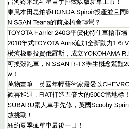
昌河鈴木北斗星自手排競馭版新車上市！
東風本田思鉑睿HONDA Spiroir投產並
NISSAN Teana的前座椅會轉彎？
TOYOTA Harrier 240G平價化特仕車搶市
2010年式TOYOTA Auris追加全新動力1.6i Va
橫濱橡膠投資俄羅斯，成立YOKOHAMA R.P.Z.
可換殼跑車，NISSAN R-TX學生概念驚豔2009
w！
萬物畫筆，英國年輕藝術家最愛以CHEVRO
歡喜巡迴，FIAT打造五倍大的500C當地標
SUBARU素人車手先修，英國Scooby Sprint 
放挑戰！
紐約夏季瘋單車最後一日！