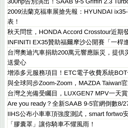
300hp告別演出！SAAB 9-5 Griffin 2.3 Tur
2009法蘭克福車展搶先報：HYUNDAI ix35-T
表！
秋天問世，HONDA Accord Crosstour近期
INFINITI EX35贊助福爾摩沙公開賽「一
台灣奧迪汽車捐助200萬元響應賑災，提供
送愛心
增添多元服務項目！ETC電子收費系統BO
與全球同步Zoom-Zoom，MAZDA Taiw
台灣之光備受矚目，LUXGEN7 MPV一天
Are you ready？全新SAAB 9-5官網倒數8
IIHS公布小車車頂強度測試，smart fort
「膠囊罩」讓你騎車不懼風雨！