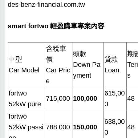
des-benz-financial.com.tw
smart fortwo 輕盈購車專案內容
含稅車
頭款
期
車型
價
貸款
Down Pa
Te
Car Model
Car Pric
Loan
yment
s
e
fortwo
615,00
715,000
100,000
48
52kW pure
0
fortwo
638,00
52kW passi
788,000
150,000
48
0
on