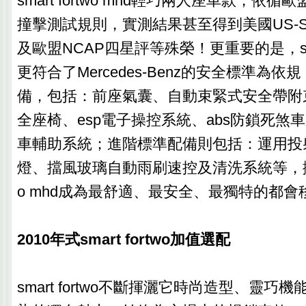
smart fortwo mhd輕巧兩人座車款，依循
撞擊測試規則，實測結果甚至得到美國US-S
及歐盟NCAP四星評等殊榮！更重要的是，smart 
更符合了Mercedes-Benz的安全標準為
備，包括：前座氣囊、自動束緊式安全帶附
全座椅、esp電子操控系統、abs防鎖死煞
車輔助系統；進階標準配備則包括：運用投
燈、擋風玻璃自動雨刷速控及清洗系統等，擁有讓s
o mhd成為最舒適、最安全、最獨特的都會
2010年式smart fortwo加值選配
smart fortwo不斷揮灑它時尚造型、靈巧