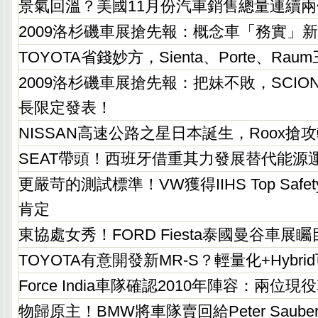
景氣回溫？美國11月份汽車銷售總量連續
2009洛杉磯車展搶先報：概念車「務實」
TOYOTA省錢妙方，Sienta、Porte、R
2009洛杉磯車展搶先報：把妹不敗，SCION x
長限定發表！
NISSAN高速公路之星日本誕生，Roox搶
SEAT帶頭！西班牙借重其力發展替代能源
更嚴苛的測試標準！VW獲得IIHS Top Safety 
肯定
東協處女秀！FORD Fiesta泰國曼谷車展
TOYOTA有意開發新MR-S？輕量化+Hybr
Force India車隊確認2010年陣容：兩位
物歸原主！BMW將車隊賣回給Peter Saube