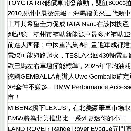
TOYOTA RR低價車開發啟動，雙缸800c
2010廣州車展搶先報：海馬福美來三代新
土耳其希望全力促成TATA Nano在該國投產
創紀錄！杭州市補貼新能源車最多將補貼12
前進大西部！中國重汽集團計畫進軍成都建
電線可能短路起火，TESLA召回439輛電動
歐巴馬左右車壇節能標準，2025年平均油耗要達
德國GEMBALLA創辦人Uwe Gemballa
X6套件不嫌多，BMW Performance Acces
市！
M-BENZ擠下LEXUS，在北美豪華車市場
BMW將為北美推出比一系列更迷你的小車
LAND ROVER Range Rover Evoque五