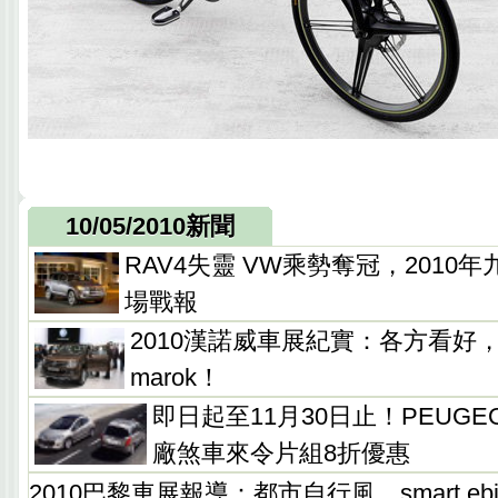
10/05/2010新聞
RAV4失靈 VW乘勢奪冠，2010
場戰報
2010漢諾威車展紀實：各方看好，
marok！
即日起至11月30日止！PEUGEOT
廠煞車來令片組8折優惠
2010巴黎車展報導：都市自行風，smart e