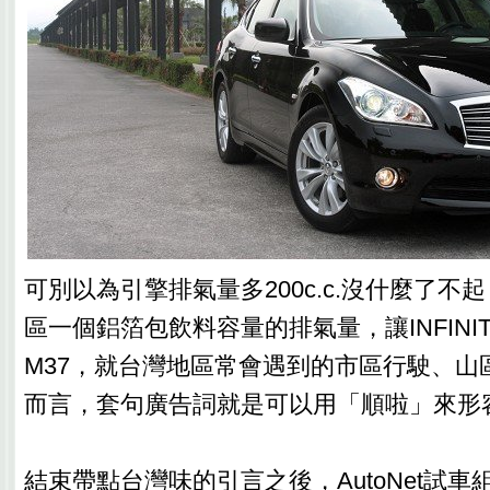
可別以為引擎排氣量多200c.c.沒什麼了不
區一個鋁箔包飲料容量的排氣量，讓INFINIT
M37，就台灣地區常會遇到的市區行駛、山
而言，套句廣告詞就是可以用「順啦」來形
結束帶點台灣味的引言之後，AutoNet試