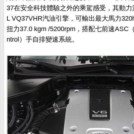
37在安全科技體驗之外的乘駕感受，其動力源
L VQ37VHR汽油引擎，可輸出最大馬力320hp
扭力37.0 kgm /5200rpm，搭配七前速ASC（Ada
ntrol）手自排變速系統。