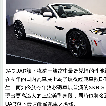
JAGUAR旗下獵豹一族當中最為兇悍的性能旗
在今年的日內瓦車展上為了慶祝經典車款E-Ty
生，而如今於今年洛杉磯車展首演的XKR-S Con
現出更為迷人的上空美型身段，同時也將名正
UAR旗下最速敞篷跑車之名號。