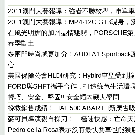
一
2011澳門大賽報導：強者不勝枚舉，電單
2011澳門大賽報導：MP4-12C GT3現身
在風光明媚的加州盡情馳騁，PORSCHE
春季動土
多兩門時尚感更加分！AUDI A1 Sportba
心
美國保險公會HLDI研究：Hybird車型受
FORD與SHFT攜手合作，打造綠色生活環
輕巧、安全、堅固!! 安全帽內藏大學問
挽救銷售成績！FIAT 500 ABARTH新廣告
麥可貝導演親自操刀！「極速快感：亡命天
Pedro de la Rosa表示沒有最快賽車也