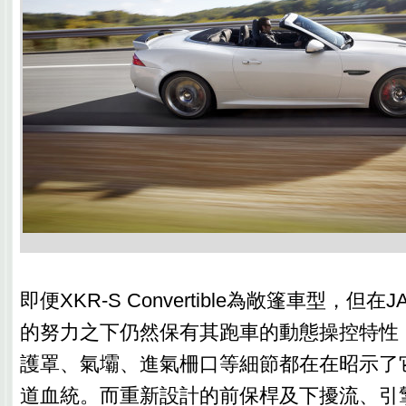
即便XKR-S Convertible為敞篷車型，但
的努力之下仍然保有其跑車的動態操控特性
護罩、氣壩、進氣柵口等細節都在在昭示了
道血統。而重新設計的前保桿及下擾流、引