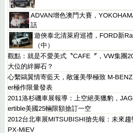
ADVAN增色澳門大賽，YOKOHA
話
遊俠泰北清萊府巡禮，FORD新Ra
（中）
觀點：就是不愛美式〝CAFE〞，VW集團2
大位的絆腳石？
心繫鷗翼情寄藍天，敞篷美學極致 M-BENZ SLS
er極作限量發表
2011洛杉磯車展報導：上空絕美獵豹，JAGUAR
ertible美國25輛限額搶訂一空
2012台北車展MITSUBISHI搶先報：未來趨勢
PX-MiEV