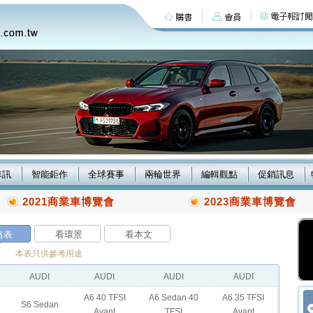
車訊
智能鉅作
全球賽事
兩輪世界
編輯觀點
促銷訊息
2021商業車博覽會
2023商業車博覽會
格表
看環景
看本文
本表只供參考用途
AUDI
AUDI
AUDI
AUDI
A6 40 TFSI
A6 Sedan 40
A6 35 TFSI
S6 Sedan
Avant
TFSI
Avant