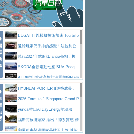
座純電旗艦 SUV，行李廂最大可達 935 公
全新純電 Mercedes-Benz C 400 4
拌車
消防車除了滅火裝備還需要什麼？
升
MATIC Electric 登場
奢華與科技大躍進，MAZDA全新3
一探SITRAK “準” 消防車的究竟
大益金龍初試啼聲，汽柴油5噸貨車
代CX-5全方位進化提前亮相並展開預售94.9
馬自達公布 2027 年式 MX-5 更
不是對手
正宗年鑑2025年全球自動車年鑑1月
萬起
新，新增 Yakudo 特別版
Skoda Peaq 發表全新電動動力系
BUGATTI 以模擬技術加速 Tourbillo
下旬問世！
2024第六屆ISUZU運轉職人挑戰賽
統 最長續航逾 640 公里、支援雙向供電
BMW M2 首度導入 xDrive 四驅，
國
n 動態開發
還給玩家們手排的感覺！法拉利公
首度前進南台灣熱烈開戰
豪華電能休旅新星 Audi Q4 Sportba
際
美國與瑞士需求成關鍵推手
The all-new T-Roc 魅力 自成焦點
布12Cilidri Manaule手排超跑產品細節
現代2027年式8代Elantra亮相，換
新
ck 55 e-tron S line
Scania Taiwan 逆風而行，加深力
Maserati GT2 Stradale「Tribute to
車
裝更銳利的造型、更先進的資訊娛樂系統及
SKODA全新電動七座 SUV Peaq
道投資布局
MC12」全球首度亮相
迎接 RANGE ROVER 品牌家族第
更高效的動力
問世，擁有品牌史上最寬敞且豪華的座艙
AUDI推出首款高性能油電超跑Nuvo
五位成員 全新 RANGE ROVER GT 預告登
造型華麗時尚、科技座艙再進化，P
lari，0到100公里加速2.6秒、極速350公里
百年三叉戟傳奇再啟程 Maserati 重
HYUNDAI PORTER II逆勢成長，
場
eugeot 208小改款發表上市94.8萬起
突然滿天都是小星星！ 台灣賓士突
車
／小時
返 1000 Miglia 傳承競速榮耀
法拉利首款純電跑車Luce亮相，最
勇奪中型貨車銷售冠軍
2026 Formula 1 Singapore Grand P
壇
襲式宣告全新 GLB 第四季上市即日起接單1
台灣僅此一台 ! ROYAL ENFIELD
大馬力超過1000匹並具備530公里最大續航
小車大空間、座艙科技更先進，SK
rix 新加坡大獎賽 Audi 極速之旅開放報名
yundai推出AllDayEnergy能源服
動
98萬起
SHOTGUN 650 x ROUGH CRAFTS 限量特
態
里程
ODA發表全新純電跨界休旅Eipq祭平民化車
賓士AMG.EA專屬平台首作，Merc
務 讓電動車化身行動儲能系統
福斯商旅挺頭家 推出「德系質感 精
仕版29日開放搶購
價89萬起
edes-AMG 全新GT 4-Door Coupe全球首發
福斯推出首款GTI純電性能掀背ID.
算圓夢」專案
和運租車榮獲國家品牌玉山獎 以智