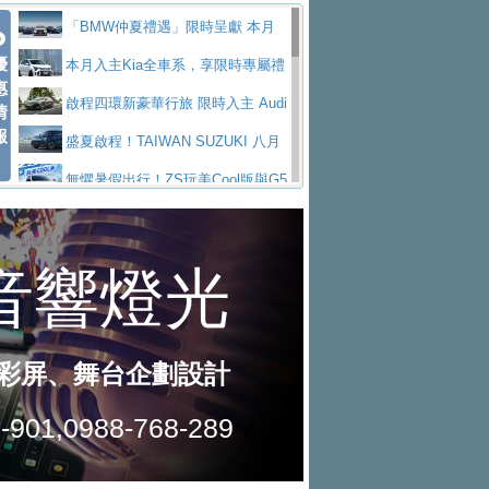
Polo GTI，擁有226匹馬力和零百加速 6.8
Jaguar 公布四門 GT車款正式車名
慧移動與綠能創新
父親節霸氣獻禮！PGO 威力125 最
「BMW仲夏禮遇」限時呈獻 本月
秒的實力
為JAGUAR TYPE 01
終於跟上進度，LEXUS發表首款三
優
低入手價 $60,900 起 省油ｘ安全ｘ大空間
Toyota歐洲純電車銷量翻倍 2026
入主即享尊榮豪華五星假期 多元優購方案
本月入主Kia全車系，享限時專屬禮
惠
排六座純電旗艦休旅 TZ
有錢也買不到的Golf R！福斯打造
陪爸爸輕鬆
上半年成長113％
NISSAN X-TRAIL 上市首月銷量
同步實施
遇
啟程四環新豪華行旅 限時入主 Audi
情
報
全新Golf R 24h賽車將挑戰紐柏林24小時耐
SKODA公布全新小型純電跨界休旅
躋身同級前3名
Subaru推動燃油、油電與純電車混
A6 旗艦陣容 低月付5,888元起及3 年乙式險
盛夏啟程！TAIWAN SUZUKI 八月
久賽
Epiq內裝設計，預計5月19日全球首發
福斯全新 ID. Polo 起跳價約台幣94
線生產 以彈性製造應對市場變化
XFORCE攜手臺南祀典大天后宮 試
購置金
禮遇全面升級
無懼暑假出行！ZS玩美Cool版與G5
萬，續航里程可達到455公里附氣動式按摩
福斯宣布Golf與T-Roc推出Full Hybri
乘就送限量「幸福駕到」過爐御守
Volvo Trucks 承諾成為高科技供應
0 PLUS酷涼特仕版升級通風座椅
Ford天外飛來禮 Territory旗艦響宴
座椅
d全油電複合動力車型，預計於今年第四季
KIA米蘭設計周展出Vision Meta Tu
鏈的可靠夥伴
格上租車暑期享8% LINE POINTS
三件組 再享0利率 入主再抽美國雙人來回機
Forester油電版上市週年保固升級
上市
rismo概念車並公布所有相關資訊，未來將
BMW 旗艦房車7系列中期改款，外
回饋 再抽黑鑰匙尊榮禮遇
匠心淬鍊展現世代躍進 ALL-NEW
票
父親節再享SUBARU爸氣豪禮
PEUGEOT、CITROEN「EN ROU
是命名為EV8
觀煥然一新、內裝科技與電動車續航里程大
借「東風」之力，HONDA推出中國
MAZDA CX-5 延長保固禮遇限時實施
魅力 自成焦點 胡宇威擔任 The all-
TE！La Vie en Route｜法式日常，即刻啟
全能ZS翻玩新視界！全新27年式換
幅升級
製造日本重新貼牌全新4代Insight純電動休
現代汽車發表全新電動跨界休旅Ioni
new T-Roc 品牌大使 攜手Volkswagen展現
Skoda Motorsport 125 週年 全台 R
程」 全車系享 5 年
裝曜黑風格套件 含舊換新60萬內輕鬆入手
暑假購車趁現在！ PGO 全車系一
旅
q 3，科幻風格的造型具備335公里最大續航
不被定義的
S Roadshow 熱血啟動
Nissan力拚縮短新車開發週期 導
日限定賞車會 指定車款送3,000元加油卡
特斯拉掀充電價格戰 EVOASIS推
里程
入AI、借鏡中國車廠求生
全台最速充電樁降臨桃園！ 華城電
訂閱制假日最低5.25元會員優惠
Honda Motorcycle攜手築間餐飲集
能首座640kW極速充電站正式啟用
BMW iX3投產9個月突破5萬輛 匈
團「燒肉Smile」跨界合作
出國、國旅都能用！iRent前進桃園