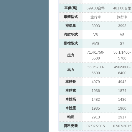
車價(萬)
699.00台幣
481.00台幣
車體型式
旅行車
旅行車
排氣量
3993
3993
汽缸型式
V8
V8
排檔型式
AM8
S7
71.4/1750-
56.1/1400-
扭力
5500
5700
560/5700-
450/5800-
馬力
6600
6400
車體長
4979
4942
車體寬
1936
1874
車體高
1482
1436
車體重
1935
1960
軸距
2913
2917
資料更新
07/07/2015
07/07/2015