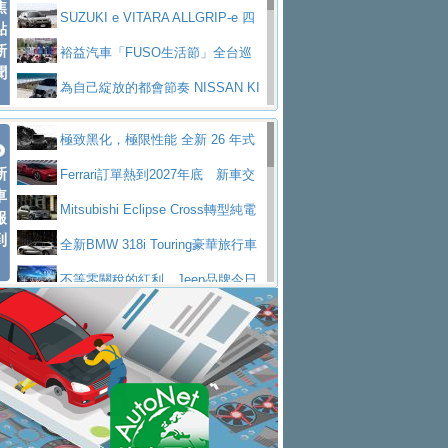
焦
V Prestige
SUZUKI e VITARA ALLGRIP-e 四
點
新
驅精神的純電新詮釋
裕益汽車「FUSO生活節」全台巡
聞
迴 結合生活體驗、交通安全與購車優惠
為自己綻放的都會節奏 NISSAN KI
CKS SAKURA
為品味獨具層峰買家打造的頂級座
極致黑化，極限性能 全新 26 年式
駕，MAZDA CX-90 33T AWD Premium Ca
安心舒適旅游的好夥伴 MG HS PH
新
DEFENDER OCTA BLACK 限量登台
Ferrari訂單熱到2027年底 新車交
ptain Seat
EV
許自己和家人一部舒適安全又高科
車
付至少得等一年以上
Mitsubishi Eclipse Cross轉型純電
報
技的座駕! Ford Territory中型油電休旅
後疫情時代最安全高效重型卡車FU
到
休旅 87kWh電池續航超過600公里
全新BMW 318i Touring豪華旅行車
SO Super Great今日在台登場，結合先進安
中部車業老字號佳樂汽車取得Stella
全台限量200台 進化現型
不等零關稅的紅利，Jeep品牌今日
全輔助科技
ntis四品牌經銷權，全新多品牌旗艦展示中
屏東特搜大隊再添新利器 SITRAK
起展開首批車交車
Volvo EX60 即將叩關，靜肅性、底
心開幕啟用
救助器材車
買氣不衰、SUZUKI經銷商勇於開啟
盤與數位介面搶先揭露
Audi Q9 將於 2026 年底上市 旗艦
全新大店，新北都鈴木占地500坪土城旗艦
2025第七屆ISUZU運轉職人挑戰賽
大型 SUV 鎖定七人座豪華市場
BMW攜手漫威電影【蜘蛛人：重生
展示中心開幕
熱血登場 展現極致車技與專業職人精神
H2GP世界總決賽圓滿落幕 台灣團
日】
Skoda 發表全新 Peaq 內裝：七人
隊表現精彩
淨零減碳指標性應用 純電動水泥預