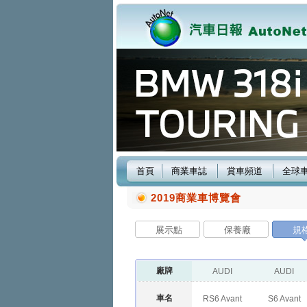
首頁
商業車誌
賞車頻道
全球
2019商業車博覽會
展示點
保養廠
規
廠牌
AUDI
AUDI
車名
RS6 Avant
S6 Avant